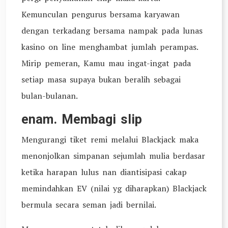
Kemunculan pengurus bersama karyawan
dengan terkadang bersama nampak pada lunas
kasino on line menghambat jumlah perampas.
Mirip pemeran, Kamu mau ingat-ingat pada
setiap masa supaya bukan beralih sebagai
bulan-bulanan.
enam. Membagi slip
Mengurangi tiket remi melalui Blackjack maka
menonjolkan simpanan sejumlah mulia berdasar
ketika harapan lulus nan diantisipasi cakap
memindahkan EV (nilai yg diharapkan) Blackjack
bermula secara seman jadi bernilai.