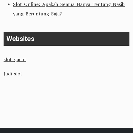
Slot Online: Apakah Semua Hanya Tentang Nasib
yang Beruntung Saja?
Websites
slot gacor
Judi slot