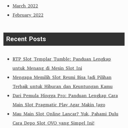
March 2022
February 2022
Recent Posts
RTP Slot Templar Tumble: Panduan Lengkap
untuk Menang di Mesin Slot Ini
Mengapa Memilih Slot Resmi Bisa Jadi Pilihan
Terbaik untuk Hiburan dan Keuntungan Kamu
Dari Pemula Hingga Pro: Panduan Lengkap Cara
Main Slot Pragmatic Play Agar Makin Jago
Mau Main Slot Online Lancar? Yuk, Pahami Dulu
Cara Depo Slot OVO yang Simpel Ini!