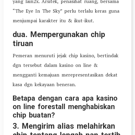
yang lain2x. Arsitek, penasihat ruang, bersama
“The Eye In The Sky” perlu terlalu keras guna
menjumpai karakter itu & ikut-ikut.
dua. Mempergunakan chip
tiruan
Pemeran menuruti jejak chip kasino, bertindak
dgn tersebut dalam kasino on line &
mengganti kemajuan merepresentasikan dekat
kasa dgn kekayaan beneran.
Betapa dengan cara apa kasino
on line forestall menghabiskan
chip buatan?
3. Mengirim alias melahirkan