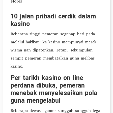
Flores
10 jalan pribadi cerdik dalam
kasino
Beberapa tinggi pemeran segenap hati pada
melalui hakikat jika kasino mempunyai merek
wisma nan dipatenkan. Tetapi, sekumpulan
sempit pemeran membatalkan guna melibas
kasino.
Per tarikh kasino on line
perdana dibuka, pemeran
menebak menyelesaikan pola
guna mengelabui
Beberapa dewasa gamer sungguh-sungguh lega