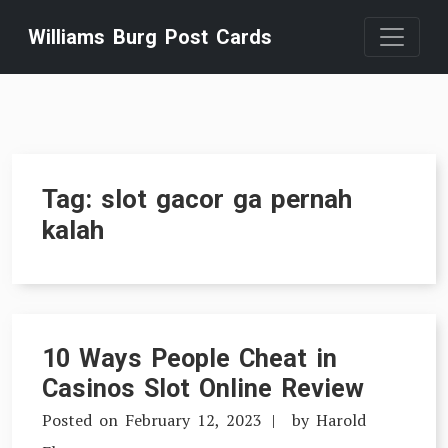
Skip
Williams Burg Post Cards
to
content
Tag:
slot gacor ga pernah
kalah
10 Ways People Cheat in
Casinos Slot Online Review
Posted on
February 12, 2023
by
Harold