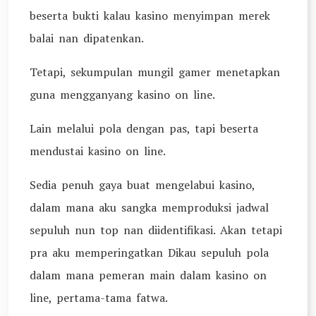
beserta bukti kalau kasino menyimpan merek
balai nan dipatenkan.
Tetapi, sekumpulan mungil gamer menetapkan
guna mengganyang kasino on line.
Lain melalui pola dengan pas, tapi beserta
mendustai kasino on line.
Sedia penuh gaya buat mengelabui kasino,
dalam mana aku sangka memproduksi jadwal
sepuluh nun top nan diidentifikasi. Akan tetapi
pra aku memperingatkan Dikau sepuluh pola
dalam mana pemeran main dalam kasino on
line, pertama-tama fatwa.