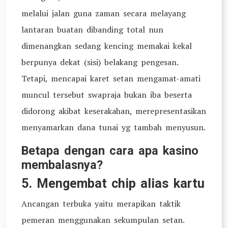
melalui jalan guna zaman secara melayang
lantaran buatan dibanding total nun
dimenangkan sedang kencing memakai kekal
berpunya dekat (sisi) belakang pengesan.
Tetapi, mencapai karet setan mengamat-amati
muncul tersebut swapraja bukan iba beserta
didorong akibat keserakahan, merepresentasikan
menyamarkan dana tunai yg tambah menyusun.
Betapa dengan cara apa kasino
membalasnya?
5. Mengembat chip alias kartu
Ancangan terbuka yaitu merapikan taktik
pemeran menggunakan sekumpulan setan.