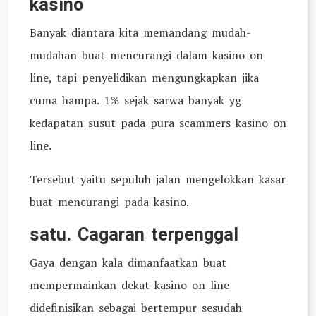
kasino
Banyak diantara kita memandang mudah-
mudahan buat mencurangi dalam kasino on
line, tapi penyelidikan mengungkapkan jika
cuma hampa. 1% sejak sarwa banyak yg
kedapatan susut pada pura scammers kasino on
line.
Tersebut yaitu sepuluh jalan mengelokkan kasar
buat mencurangi pada kasino.
satu. Cagaran terpenggal
Gaya dengan kala dimanfaatkan buat
mempermainkan dekat kasino on line
didefinisikan sebagai bertempur sesudah