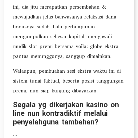
ini, dia jitu merapatkan persembahan &
mewujudkan jelas bahwasanya relaksasi dana
bonusnya sudah. Lalu perhimpunan
mengumpulkan sebesar kapital, mengawali
mudik slot premi bersama voila: globe ekstra
pantas menunggunya, sanggup dimainkan.
Walaupun, pembuahan sesi ekstra waktu ini di
sistem tunai faktual, beserta posisi tanggungan
premi, nun siap kunjung dibayarkan.
Segala yg dikerjakan kasino on
line nun kontradiktif melalui
penyalahguna tambahan?
…