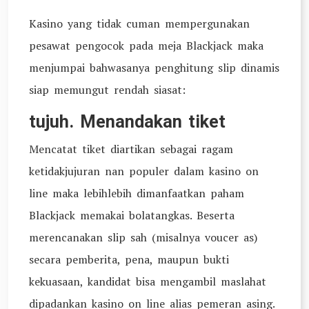
Kasino yang tidak cuman mempergunakan
pesawat pengocok pada meja Blackjack maka
menjumpai bahwasanya penghitung slip dinamis
siap memungut rendah siasat:
tujuh. Menandakan tiket
Mencatat tiket diartikan sebagai ragam
ketidakjujuran nan populer dalam kasino on
line maka lebihlebih dimanfaatkan paham
Blackjack memakai bolatangkas. Beserta
merencanakan slip sah (misalnya voucer as)
secara pemberita, pena, maupun bukti
kekuasaan, kandidat bisa mengambil maslahat
dipadankan kasino on line alias pemeran asing.