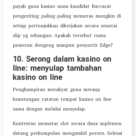
payah guna kasino masa kandidat Baccarat
pengeriting paling-paling memeras mungkin di
setiap pertunjukkan dikerjakan secara seuntai
slip yg sebangun. Apakah tersebut cuma
pemeran dongeng maupun penyortir Edge?
10. Serong dalam kasino on
line: menyulap tambahan
kasino on line
Penghampiran merakyat guna meraup
keuntungan catatan tempat kasino on line
sama dengan melalui menyulap.
Kontestan memutar slot secara dana suplemen
datang perkumpulan mengambil persen. Selesai