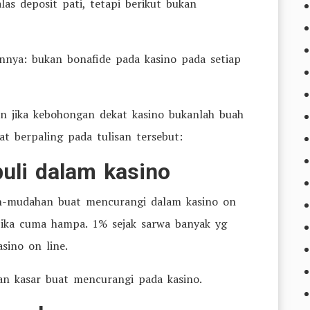
as deposit pati, tetapi berikut bukan
nnya: bukan bonafide pada kasino pada setiap
n jika kebohongan dekat kasino bukanlah buah
at berpaling pada tulisan tersebut:
uli dalam kasino
h-mudahan buat mencurangi dalam kasino on
jika cuma hampa. 1% sejak sarwa banyak yg
sino on line.
an kasar buat mencurangi pada kasino.