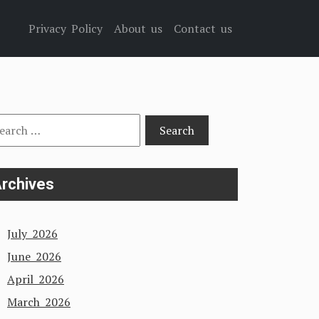
Privacy Policy
About us
Contact us
arch
:
rchives
July 2026
June 2026
April 2026
March 2026