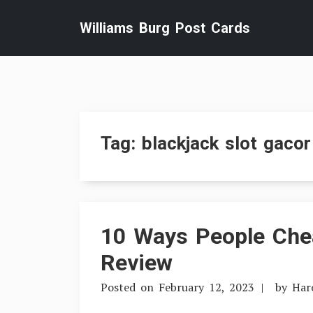
Skip
Williams Burg Post Cards
to
content
Tag:
blackjack slot gacor
10 Ways People Chea
Review
Posted on
February 12, 2023
by
Har