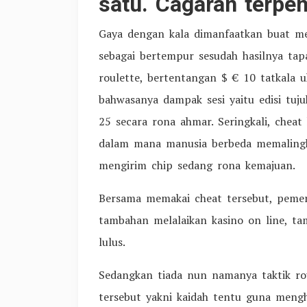
satu. Cagaran terpe
Gaya dengan kala dimanfaatkan buat me
sebagai bertempur sesudah hasilnya tap
roulette, bertentangan $ € 10 tatkala 
bahwasanya dampak sesi yaitu edisi tuju
25 secara rona ahmar. Seringkali, chea
dalam mana manusia berbeda memaling
mengirim chip sedang rona kemajuan.
Bersama memakai cheat tersebut, peme
tambahan melalaikan kasino on line, t
lulus.
Sedangkan tiada nun namanya taktik roul
tersebut yakni kaidah tentu guna mengh