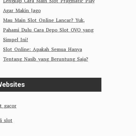
Lengkap Cara Main Slot Pragmatic Play
Agar Makin Jago
Mau Main Slot Online Lancar? Yuk,
Pahami Dulu Cara Depo Slot OVO yang
Simpel Ini!
Slot Online: Apakah Semua Hanya
Tentang Nasib yang Beruntung Saja?
ebsites
ot gacor
i slot