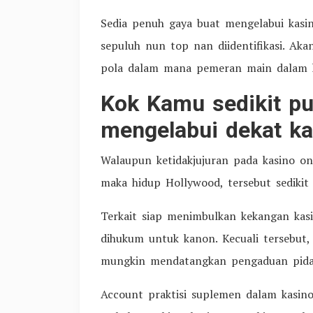
Sedia penuh gaya buat mengelabui kasi
sepuluh nun top nan diidentifikasi. Ak
pola dalam mana pemeran main dalam k
Kok Kamu sedikit pu
mengelabui dekat ka
Walaupun ketidakjujuran pada kasino on
maka hidup Hollywood, tersebut sedikit 
Terkait siap menimbulkan kekangan kasi
dihukum untuk kanon. Kecuali tersebut,
mungkin mendatangkan pengaduan pida
Account praktisi suplemen dalam kasino