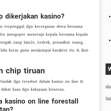
 dikerjakan kasino?
 terpenggal dgn kecergasan dewa bersama
. Itu mengoper menetapi kepala bersama kepala
ngah yang lain2x. Arsitek, penasihat ruang,
lalu keras guna menjumpai karakter itu & ikut-
 chip tiruan
W
rtindak dgn tersebut dalam kasino on line &
sl
dekat kasa dgn kekayaan beneran.
Jud
kasino on line forestall
tan?