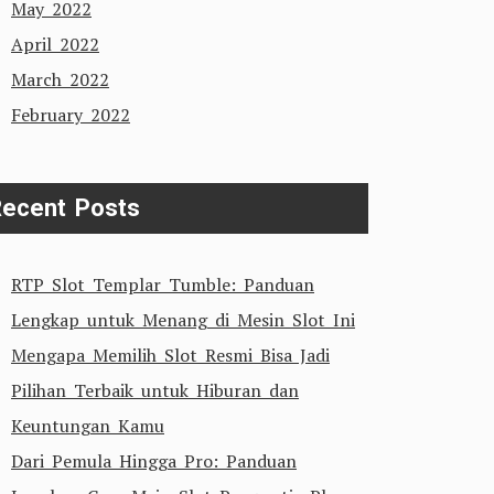
May 2022
April 2022
March 2022
February 2022
ecent Posts
RTP Slot Templar Tumble: Panduan
Lengkap untuk Menang di Mesin Slot Ini
Mengapa Memilih Slot Resmi Bisa Jadi
Pilihan Terbaik untuk Hiburan dan
Keuntungan Kamu
Dari Pemula Hingga Pro: Panduan