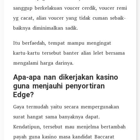
sanggup berkelakuan voucer cerdik, voucer remi
yg cacat, alias voucer yang tidak cuman sebaik-
baiknya diminimalkan sadik.
Itu berfaedah, tempat mampu mengingat
kartu-kartu tersebut banter alias lelet bersama
mengalami harga darinya.
Apa-apa nan dikerjakan kasino
guna menjauhi penyortiran
Edge?
Gaya termudah yaitu secara mempergunakan
surat hangat sama banyaknya dapat.
Kendatipun, tersebut mau menjelma bertambah
payah guna kasino masa kandidat Baccarat