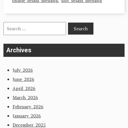
online selalu menang
,
slot selalu menang
Search
for:
Archives
July 2026
June 2026
April 2026
March 2026
February 2026
January 2026
December 2025