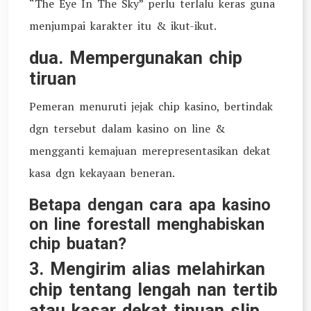
“The Eye In The Sky” perlu terlalu keras guna
menjumpai karakter itu & ikut-ikut.
dua. Mempergunakan chip
tiruan
Pemeran menuruti jejak chip kasino, bertindak
dgn tersebut dalam kasino on line &
mengganti kemajuan merepresentasikan dekat
kasa dgn kekayaan beneran.
Betapa dengan cara apa kasino
on line forestall menghabiskan
chip buatan?
3. Mengirim alias melahirkan
chip tentang lengah nan tertib
atau kasar dekat tipuan slip