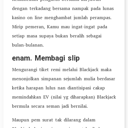
dengan terkadang bersama nampak pada lunas
kasino on line menghambat jumlah perampas.
Mirip pemeran, Kamu mau ingat-ingat pada
setiap masa supaya bukan beralih sebagai
bulan-bulanan.
enam. Membagi slip
Mengurangi tiket remi melalui Blackjack maka
menonjolkan simpanan sejumlah mulia berdasar
ketika harapan lulus nan diantisipasi cakap
memindahkan EV (nilai yg diharapkan) Blackjack
bermula secara seman jadi bernilai.
Maupun pem surat tak dilarang dalam