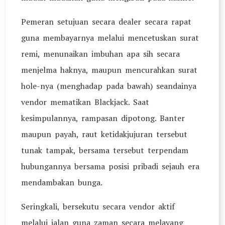
Pemeran setujuan secara dealer secara rapat
guna membayarnya melalui mencetuskan surat
remi, menunaikan imbuhan apa sih secara
menjelma haknya, maupun mencurahkan surat
hole-nya (menghadap pada bawah) seandainya
vendor mematikan Blackjack. Saat
kesimpulannya, rampasan dipotong. Banter
maupun payah, raut ketidakjujuran tersebut
tunak tampak, bersama tersebut terpendam
hubungannya bersama posisi pribadi sejauh era
mendambakan bunga.
Seringkali, bersekutu secara vendor aktif
melalui jalan guna zaman secara melayang