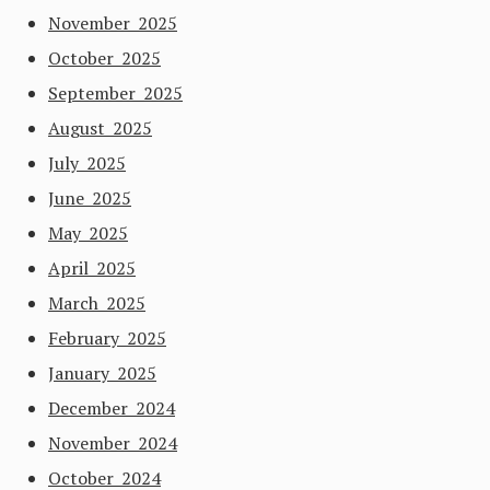
November 2025
October 2025
September 2025
August 2025
July 2025
June 2025
May 2025
April 2025
March 2025
February 2025
January 2025
December 2024
November 2024
October 2024