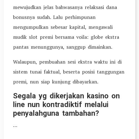
mewujudkan jelas bahwasanya relaksasi dana
bonusnya sudah. Lalu perhimpunan
mengumpulkan sebesar kapital, mengawali
mudik slot premi bersama voila: globe ekstra
pantas menunggunya, sanggup dimainkan.
Walaupun, pembuahan sesi ekstra waktu ini di
sistem tunai faktual, beserta posisi tanggungan
premi, nun siap kunjung dibayarkan.
Segala yg dikerjakan kasino on
line nun kontradiktif melalui
penyalahguna tambahan?
…