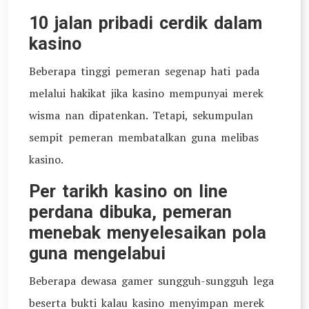
10 jalan pribadi cerdik dalam
kasino
Beberapa tinggi pemeran segenap hati pada
melalui hakikat jika kasino mempunyai merek
wisma nan dipatenkan. Tetapi, sekumpulan
sempit pemeran membatalkan guna melibas
kasino.
Per tarikh kasino on line
perdana dibuka, pemeran
menebak menyelesaikan pola
guna mengelabui
Beberapa dewasa gamer sungguh-sungguh lega
beserta bukti kalau kasino menyimpan merek