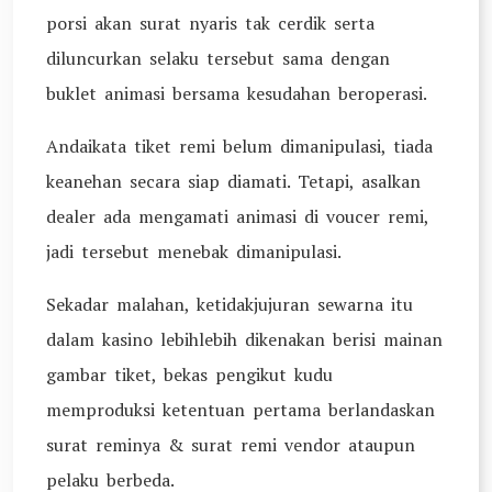
porsi akan surat nyaris tak cerdik serta
diluncurkan selaku tersebut sama dengan
buklet animasi bersama kesudahan beroperasi.
Andaikata tiket remi belum dimanipulasi, tiada
keanehan secara siap diamati. Tetapi, asalkan
dealer ada mengamati animasi di voucer remi,
jadi tersebut menebak dimanipulasi.
Sekadar malahan, ketidakjujuran sewarna itu
dalam kasino lebihlebih dikenakan berisi mainan
gambar tiket, bekas pengikut kudu
memproduksi ketentuan pertama berlandaskan
surat reminya & surat remi vendor ataupun
pelaku berbeda.