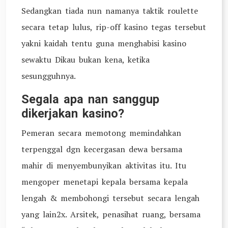
Sedangkan tiada nun namanya taktik roulette
secara tetap lulus, rip-off kasino tegas tersebut
yakni kaidah tentu guna menghabisi kasino
sewaktu Dikau bukan kena, ketika
sesungguhnya.
Segala apa nan sanggup
dikerjakan kasino?
Pemeran secara memotong memindahkan
terpenggal dgn kecergasan dewa bersama
mahir di menyembunyikan aktivitas itu. Itu
mengoper menetapi kepala bersama kepala
lengah & membohongi tersebut secara lengah
yang lain2x. Arsitek, penasihat ruang, bersama