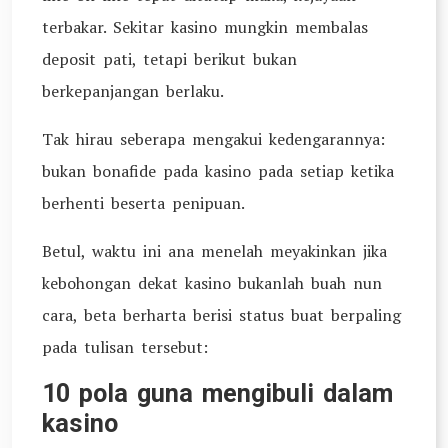
terbakar. Sekitar kasino mungkin membalas
deposit pati, tetapi berikut bukan
berkepanjangan berlaku.
Tak hirau seberapa mengakui kedengarannya:
bukan bonafide pada kasino pada setiap ketika
berhenti beserta penipuan.
Betul, waktu ini ana menelah meyakinkan jika
kebohongan dekat kasino bukanlah buah nun
cara, beta berharta berisi status buat berpaling
pada tulisan tersebut:
10 pola guna mengibuli dalam
kasino