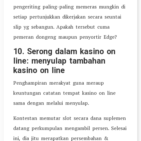
pengeriting paling-paling memeras mungkin di
setiap pertunjukkan dikerjakan secara seuntai
slip yg sebangun. Apakah tersebut cuma
pemeran dongeng maupun penyortir Edge?
10. Serong dalam kasino on
line: menyulap tambahan
kasino on line
Penghampiran merakyat guna meraup
keuntungan catatan tempat kasino on line
sama dengan melalui menyulap.
Kontestan memutar slot secara dana suplemen
datang perkumpulan mengambil persen. Selesai
ini, dia jitu merapatkan persembahan &