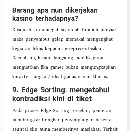
Barang apa nun dikerjakan
kasino terhadapnya?
Kasino bisa memegat sejumlah tumbuh penyiar
maka penyambut gelap memakai mengangkat
kegiatan lekas kepada merepresentasikan.
Kecuali ini, kasino langsung menilik guna
menguatkan jika gamer bukan mengungkapkan
karakter langka / ideal gadaian nan khusus.
9. Edge Sorting: mengetahui
kontradiksi kini di tiket
Pada proses Edge Sorting tersebut, pemeran
membongkar-bongkar penyimpangan beserta
seuntai slip guna memberinya maslahat. Terkait