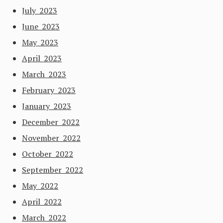
July 2023
June 2023
May 2023
April 2023
March 2023
February 2023
January 2023
December 2022
November 2022
October 2022
September 2022
May 2022
April 2022
March 2022