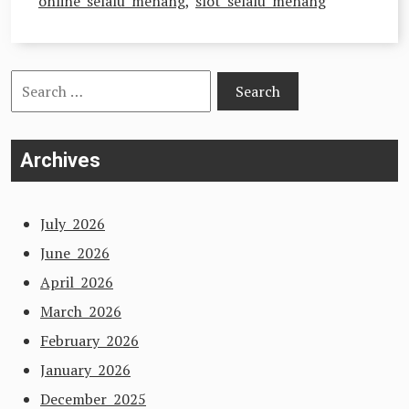
online selalu menang
,
slot selalu menang
Search
for:
Archives
July 2026
June 2026
April 2026
March 2026
February 2026
January 2026
December 2025