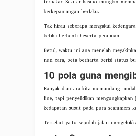
terbakar. Sekitar kasino mungkin membal
berkepanjangan berlaku.
Tak hirau seberapa mengakui kedengara
ketika berhenti beserta penipuan.
Betul, waktu ini ana menelah meyakinka
nun cara, beta berharta berisi status bu
10 pola guna mengib
Banyak diantara kita memandang muda
line, tapi penyelidikan mengungkapkan 
kedapatan susut pada pura scammers ka
Tersebut yaitu sepuluh jalan mengelokk