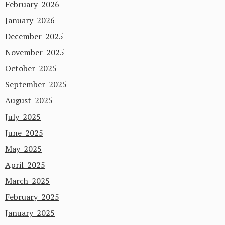
February 2026
January 2026
December 2025
November 2025
October 2025
September 2025
August 2025
July 2025
June 2025
May 2025
April 2025
March 2025
February 2025
January 2025