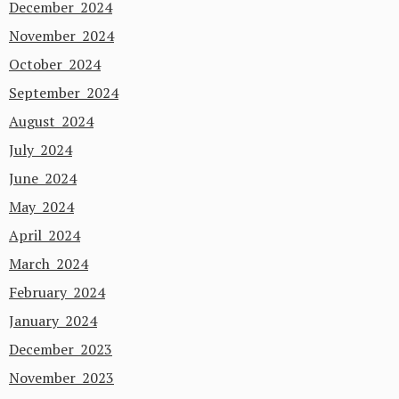
December 2024
November 2024
October 2024
September 2024
August 2024
July 2024
June 2024
May 2024
April 2024
March 2024
February 2024
January 2024
December 2023
November 2023