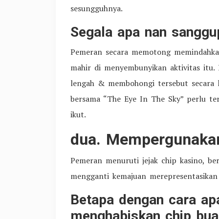
sesungguhnya.
Segala apa nan sanggup
Pemeran secara memotong memindahkan
mahir di menyembunyikan aktivitas itu
lengah & membohongi tersebut secara le
bersama “The Eye In The Sky” perlu ter
ikut.
dua. Mempergunakan
Pemeran menuruti jejak chip kasino, be
mengganti kemajuan merepresentasikan 
Betapa dengan cara apa 
menghabiskan chip bua