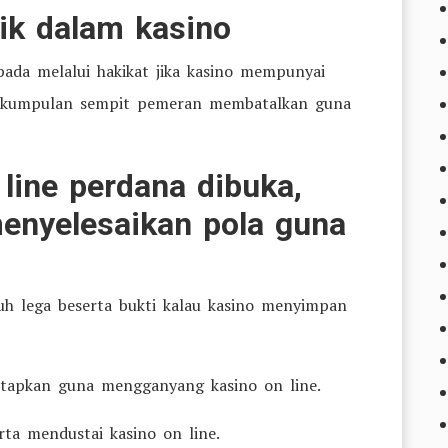
dik dalam kasino
ada melalui hakikat jika kasino mempunyai
sekumpulan sempit pemeran membatalkan guna
 line perdana dibuka,
nyelesaikan pola guna
h lega beserta bukti kalau kasino menyimpan
tapkan guna mengganyang kasino on line.
rta mendustai kasino on line.