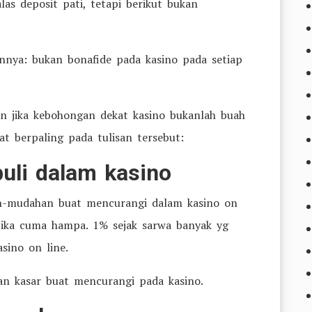
as deposit pati, tetapi berikut bukan
nnya: bukan bonafide pada kasino pada setiap
n jika kebohongan dekat kasino bukanlah buah
at berpaling pada tulisan tersebut:
uli dalam kasino
h-mudahan buat mencurangi dalam kasino on
jika cuma hampa. 1% sejak sarwa banyak yg
sino on line.
an kasar buat mencurangi pada kasino.