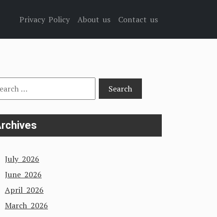
Privacy Policy
About us
Contact us
arch
:
rchives
July 2026
June 2026
April 2026
March 2026