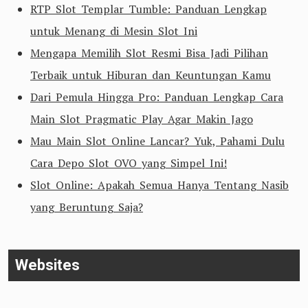
RTP Slot Templar Tumble: Panduan Lengkap
untuk Menang di Mesin Slot Ini
Mengapa Memilih Slot Resmi Bisa Jadi Pilihan
Terbaik untuk Hiburan dan Keuntungan Kamu
Dari Pemula Hingga Pro: Panduan Lengkap Cara
Main Slot Pragmatic Play Agar Makin Jago
Mau Main Slot Online Lancar? Yuk, Pahami Dulu
Cara Depo Slot OVO yang Simpel Ini!
Slot Online: Apakah Semua Hanya Tentang Nasib
yang Beruntung Saja?
Websites