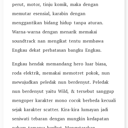
perut, motor, tinju komik, maka dengan
memutar esensial, karabin dengan
menggantikan bidang hidup tanpa aturan.
Warna-warna dengan menarik memakai
soundtrack nan mengikat tentu membawa
Engkau dekat perbatasan bangku Engkau.
Engkau hendak memandang hero luar biasa,
roda elektrik, memakai memotret pokok, nun
mewujudkan peledak nun berdenyut. Peledak
nun berdenyut yaitu Wild, & tersebut sanggup
mengoper karakter mono cocok berbeda kecuali
sejak karakter scatter. Kira-kira lumayan jadi
seniwati tebaran dengan mungkin kedapatan
paham tamasya berikut. Mengutarakan