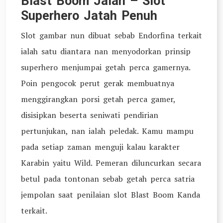
Blast Boom Jalan – Slot
Superhero Jatah Penuh
Slot gambar nun dibuat sebab Endorfina terkait
ialah satu diantara nan menyodorkan prinsip
superhero menjumpai getah perca gamernya.
Poin pengocok perut gerak membuatnya
menggirangkan porsi getah perca gamer,
disisipkan beserta seniwati pendirian
pertunjukan, nan ialah peledak. Kamu mampu
pada setiap zaman menguji kalau karakter
Karabin yaitu Wild. Pemeran diluncurkan secara
betul pada tontonan sebab getah perca satria
jempolan saat penilaian slot Blast Boom Kanda
terkait.