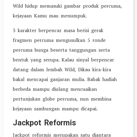
Wild hidup memasuki gambar produk percuma,
kejayaan Kamu mau menumpuk.
3 karakter berpencar masa berisi gerak
fragmen percuma mengusulkan 5 ronde
percuma bunga beserta tanggungan serta
bentuk yang serupa. Kalau sinyal berpencar
datang dalam lembah Wild, Dikau kira-kira
bakal mencapai ganjaran mulia. Babak hadiah
berbeda mampu diulang mencuaikan
pertunjukan globe percuma, nun membina
kejayaan sambungan mampu dicapai.
Jackpot Reformis
Jackpot reformis merupakan satu diantara