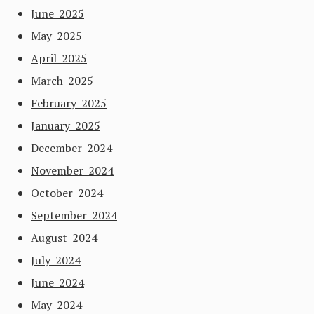
June 2025
May 2025
April 2025
March 2025
February 2025
January 2025
December 2024
November 2024
October 2024
September 2024
August 2024
July 2024
June 2024
May 2024