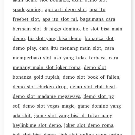
spadegaming
,
apa arti depo slot
,
apa itu
freebet slot
,
apa itu slot ml
,
bagaimana cara
bermain slot di higgs domino
,
bo slot bisa main
demo
,
bo slot yang bisa demo
,
bonanza slot
demo play
,
cara jitu menang main slot
,
cara
memperbaiki slot usb yang tidak terbaca
,
cara
menang main slot joker roma
,
demo slot
bonanza gold rupiah
,
demo slot book of fallen
,
demo slot chicken drop
,
demo slot chili heat
,
demo slot madame megaways
,
demo slot pg
sof
,
demo slot vegas magic
,
game domino yang
ada slot
,
game slot yang bisa di tukar uang
,
heylink.me slot demo
,
joker slot demo roma
,
judi slot bisa demo
,
link slot online yang sering