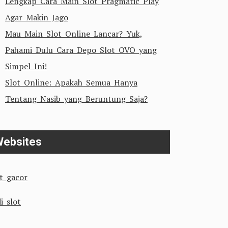
Lengkap Cara Main Slot Pragmatic Play
Agar Makin Jago
Mau Main Slot Online Lancar? Yuk,
Pahami Dulu Cara Depo Slot OVO yang
Simpel Ini!
Slot Online: Apakah Semua Hanya
Tentang Nasib yang Beruntung Saja?
ebsites
ot gacor
i slot