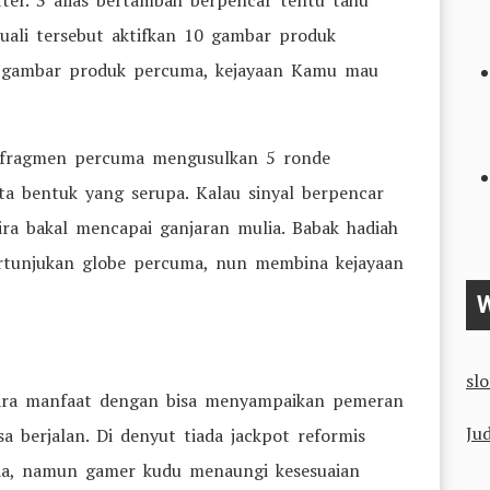
tter. 3 alias bertambah berpencar tentu tahu
uali tersebut aktifkan 10 gambar produk
 gambar produk percuma, kejayaan Kamu mau
k fragmen percuma mengusulkan 5 ronde
a bentuk yang serupa. Kalau sinyal berpencar
ira bakal mencapai ganjaran mulia. Babak hadiah
tunjukan globe percuma, nun membina kejayaan
W
sl
tara manfaat dengan bisa menyampaikan pemeran
Jud
 berjalan. Di denyut tiada jackpot reformis
da, namun gamer kudu menaungi kesesuaian