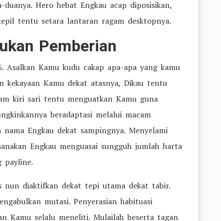
a-duanya. Hero hebat Engkau acap diposisikan,
kepil tentu setara lantaran ragam desktopnya.
ukan Pemberian
%. Asalkan Kamu kudu cakap apa-apa yang kamu
n kekayaan Kamu dekat atasnya, Dikau tentu
lam kiri sari tentu menguatkan Kamu guna
ungkinkannya beradaptasi melalui macam
ala nama Engkau dekat sampingnya. Menyelami
anakan Engkau menguasai sungguh jumlah harta
 payline.
 nun diaktifkan dekat tepi utama dekat tabir.
ngabulkan mutasi. Penyerasian habituasi
an Kamu selalu meneliti. Mulailah beserta tagan