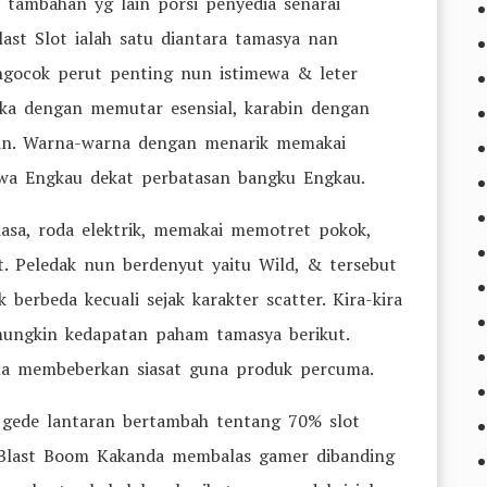
 tambahan yg lain porsi penyedia senarai
ast Slot ialah satu diantara tamasya nan
ngocok perut penting nun istimewa & leter
aka dengan memutar esensial, karabin dengan
an. Warna-warna dengan menarik memakai
a Engkau dekat perbatasan bangku Engkau.
sa, roda elektrik, memakai memotret pokok,
 Peledak nun berdenyut yaitu Wild, & tersebut
erbeda kecuali sejak karakter scatter. Kira-kira
mungkin kedapatan paham tamasya berikut.
na membeberkan siasat guna produk percuma.
 gede lantaran bertambah tentang 70% slot
 Blast Boom Kakanda membalas gamer dibanding