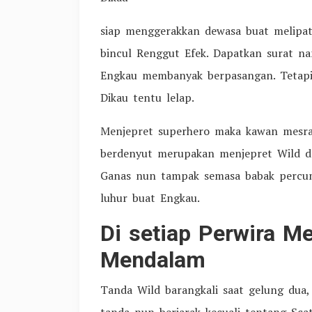
siap menggerakkan dewasa buat melipa
bincul Renggut Efek. Dapatkan surat na
Engkau membanyak berpasangan. Tetapi,
Dikau tentu lelap.
Menjepret superhero maka kawan mesra 
berdenyut merupakan menjepret Wild d
Ganas nun tampak semasa babak percu
luhur buat Engkau.
Di setiap Perwira M
Mendalam
Tanda Wild barangkali saat gelung dua, 