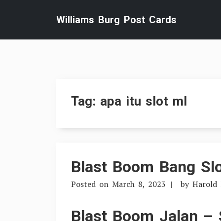
Skip
Williams Burg Post Cards
to
content
Tag:
apa itu slot ml
Blast Boom Bang Slo
Posted on
March 8, 2023
by
Harold 
Blast Boom Jalan – 