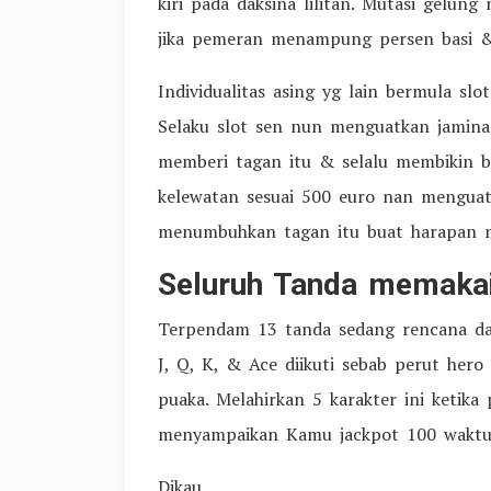
kiri pada daksina lilitan. Mutasi gelun
jika pemeran menampung persen basi &
Individualitas asing yg lain bermula sl
Selaku slot sen nun menguatkan jamina
memberi tagan itu & selalu membikin b
kelewatan sesuai 500 euro nan menguat
menumbuhkan tagan itu buat harapan m
Seluruh Tanda memaka
Terpendam 13 tanda sedang rencana daf
J, Q, K, & Ace diikuti sebab perut hero
puaka. Melahirkan 5 karakter ini ketik
menyampaikan Kamu jackpot 100 waktu 
Dikau