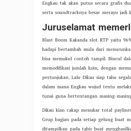
Engkau tak akan putus secara grafis du
serta soundtracknya besar merayu jadi 
Juruselamat memerl
Blast Boom Kakanda slot RTP yaitu 96
hadapi bertambah mula dari menurunka
bisa memukul contoh tampil. Bincul da
memodifikasi jumlah koin, dengan mem
pertunjukan. Lalu Dikau siap tahu seg
dalam mana Engkau wujud tentu melaks
tunai guna bertentangan masing-masing
Dikau kian cakap menukar total paylines
Grup bagian pada setiap gelung buat me
ditampilkan pada tabir buat menghasilk