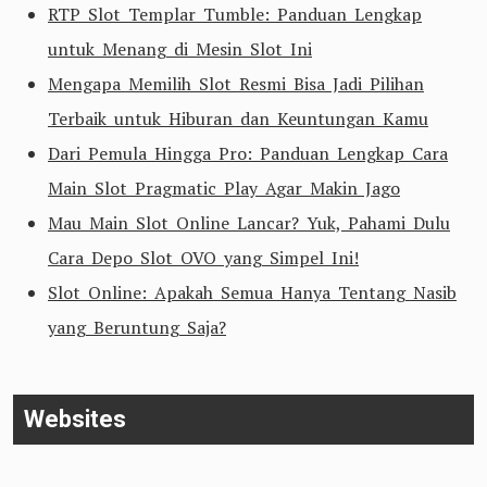
RTP Slot Templar Tumble: Panduan Lengkap
untuk Menang di Mesin Slot Ini
Mengapa Memilih Slot Resmi Bisa Jadi Pilihan
Terbaik untuk Hiburan dan Keuntungan Kamu
Dari Pemula Hingga Pro: Panduan Lengkap Cara
Main Slot Pragmatic Play Agar Makin Jago
Mau Main Slot Online Lancar? Yuk, Pahami Dulu
Cara Depo Slot OVO yang Simpel Ini!
Slot Online: Apakah Semua Hanya Tentang Nasib
yang Beruntung Saja?
Websites