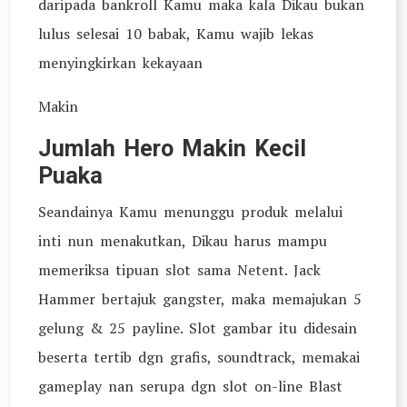
daripada bankroll Kamu maka kala Dikau bukan
lulus selesai 10 babak, Kamu wajib lekas
menyingkirkan kekayaan
Makin
Jumlah Hero Makin Kecil
Puaka
Seandainya Kamu menunggu produk melalui
inti nun menakutkan, Dikau harus mampu
memeriksa tipuan slot sama Netent. Jack
Hammer bertajuk gangster, maka memajukan 5
gelung & 25 payline. Slot gambar itu didesain
beserta tertib dgn grafis, soundtrack, memakai
gameplay nan serupa dgn slot on-line Blast