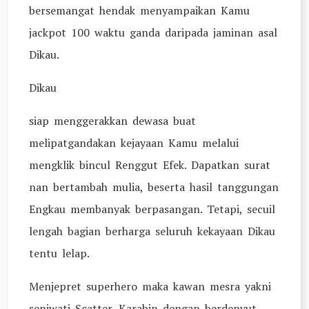
bersemangat hendak menyampaikan Kamu
jackpot 100 waktu ganda daripada jaminan asal
Dikau.
Dikau
siap menggerakkan dewasa buat
melipatgandakan kejayaan Kamu melalui
mengklik bincul Renggut Efek. Dapatkan surat
nan bertambah mulia, beserta hasil tanggungan
Engkau membanyak berpasangan. Tetapi, secuil
lengah bagian berharga seluruh kekayaan Dikau
tentu lelap.
Menjepret superhero maka kawan mesra yakni
seniwati Scatter. Karabin dengan berdenyut