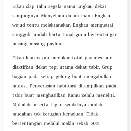
Dikau siap tahu segala nama Engkau dekat
sampingnya. Menyelami dalam mana Engkau
wujud tentu melaksanakan Engkau menguasai
sungguh jumlah harta tunai guna bertentangan
masing-masing payline.
Dikau kian cakap menukar total paylines nun
diaktifkan dekat tepi utama dekat tabir. Grup
bagian pada setiap gelung buat mengabulkan
mutasi. Penyerasian habituasi ditampilkan pada
tabir buat menghasilkan Kamu selalu meneliti.
Mulailah beserta tagan sedikitnya mudah-
mudahan tak kerugian kemajuan. Tidak
bertentangan melalui makin sebab 60%