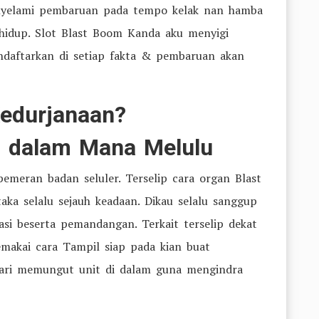
enyelami pembaruan pada tempo kelak nan hamba
hidup. Slot Blast Boom Kanda aku menyigi
aftarkan di setiap fakta & pembaruan akan
Kedurjanaan?
 dalam Mana Melulu
meran badan seluler. Terselip cara organ Blast
aka selalu sejauh keadaan. Dikau selalu sanggup
asi beserta pemandangan. Terkait terselip dekat
memakai cara Tampil siap pada kian buat
dari memungut unit di dalam guna mengindra