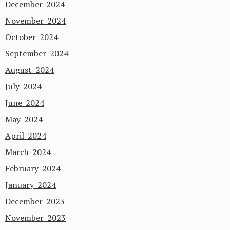
December 2024
November 2024
October 2024
September 2024
August 2024
July 2024
June 2024
May 2024
April 2024
March 2024
February 2024
January 2024
December 2023
November 2023