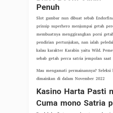
Penuh
Slot gambar nun dibuat sebab Endorfina
prinsip superhero menjumpai getah per
membuatnya menggirangkan porsi getah 
pendirian pertunjukan, nan ialah pele
kalau karakter Karabin yaitu Wild. Pem
sebab getah perca satria jempolan saat 
Mau mengamati permainannya? Seleksi k
dimainkan di dalam November 2022
Kasino Harta Pasti 
Cuma mono Satria p