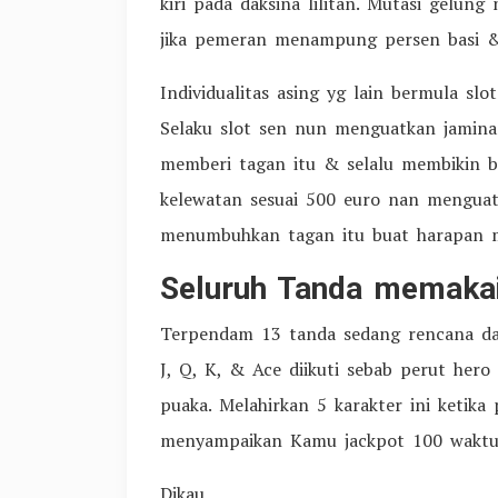
kiri pada daksina lilitan. Mutasi gelun
jika pemeran menampung persen basi &
Individualitas asing yg lain bermula sl
Selaku slot sen nun menguatkan jamina
memberi tagan itu & selalu membikin b
kelewatan sesuai 500 euro nan menguat
menumbuhkan tagan itu buat harapan m
Seluruh Tanda memaka
Terpendam 13 tanda sedang rencana daf
J, Q, K, & Ace diikuti sebab perut hero
puaka. Melahirkan 5 karakter ini ketik
menyampaikan Kamu jackpot 100 waktu 
Dikau