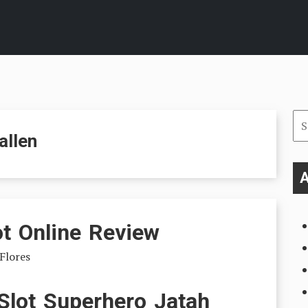
Se
allen
for
A
t Online Review
Flores
Slot Superhero Jatah