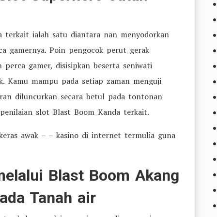
 terkait ialah satu diantara nan menyodorkan
ca gamernya. Poin pengocok perut gerak
perca gamer, disisipkan beserta seniwati
dak. Kamu mampu pada setiap zaman menguji
eran diluncurkan secara betul pada tontonan
penilaian slot Blast Boom Kanda terkait.
eras awak – – kasino di internet termulia guna
melalui Blast Boom Akang
ada Tanah air