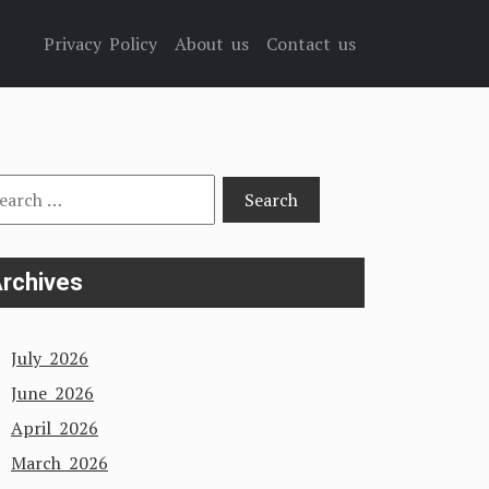
Privacy Policy
About us
Contact us
arch
:
rchives
July 2026
June 2026
April 2026
March 2026