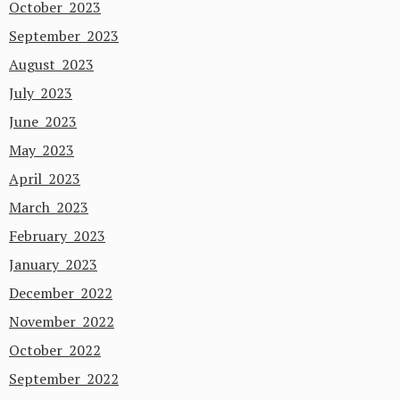
October 2023
September 2023
August 2023
July 2023
June 2023
May 2023
April 2023
March 2023
February 2023
January 2023
December 2022
November 2022
October 2022
September 2022