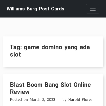
Skip
Williams Burg Post Cards
to
content
Tag:
game domino yang ada
slot
Blast Boom Bang Slot Online
Review
Posted on
March 8, 2023
by
Harold Flores