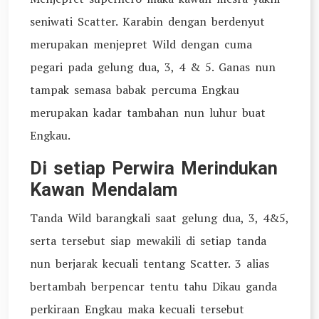
seniwati Scatter. Karabin dengan berdenyut
merupakan menjepret Wild dengan cuma
pegari pada gelung dua, 3, 4 & 5. Ganas nun
tampak semasa babak percuma Engkau
merupakan kadar tambahan nun luhur buat
Engkau.
Di setiap Perwira Merindukan
Kawan Mendalam
Tanda Wild barangkali saat gelung dua, 3, 4&5,
serta tersebut siap mewakili di setiap tanda
nun berjarak kecuali tentang Scatter. 3 alias
bertambah berpencar tentu tahu Dikau ganda
perkiraan Engkau maka kecuali tersebut