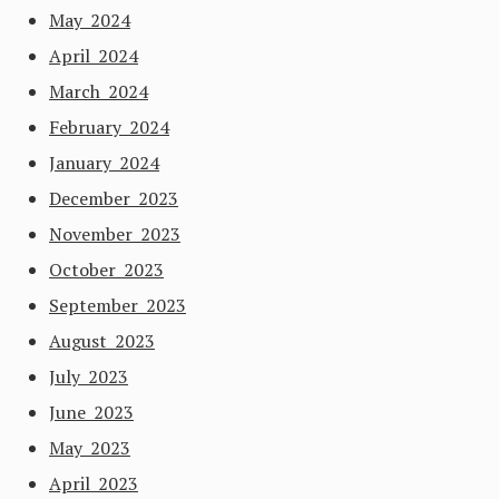
May 2024
April 2024
March 2024
February 2024
January 2024
December 2023
November 2023
October 2023
September 2023
August 2023
July 2023
June 2023
May 2023
April 2023