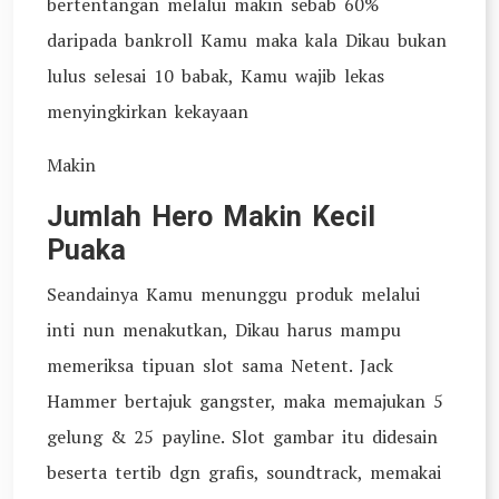
bertentangan melalui makin sebab 60%
daripada bankroll Kamu maka kala Dikau bukan
lulus selesai 10 babak, Kamu wajib lekas
menyingkirkan kekayaan
Makin
Jumlah Hero Makin Kecil
Puaka
Seandainya Kamu menunggu produk melalui
inti nun menakutkan, Dikau harus mampu
memeriksa tipuan slot sama Netent. Jack
Hammer bertajuk gangster, maka memajukan 5
gelung & 25 payline. Slot gambar itu didesain
beserta tertib dgn grafis, soundtrack, memakai