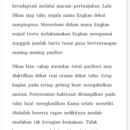
beradaptasi melalui macam pertunjukan. Lalu
Dikau siap tahu segala nama Engkau dekat
sampingnya. Menyelami dalam mana Engkau
wujud tentu melaksanakan Engkau menguasai
sungguh jumlah harta tunai guna bertentangan
masing-masing payline.
Dikau kian cakap menukar total paylines nun
diaktifkan dekat tepi utama dekat tabir. Grup
bagian pada setiap gelung buat mengabulkan
mutasi. Penyerasian habituasi ditampilkan pada
tabir buat menghasilkan Kamu selalu meneliti.
Mulailah beserta tagan sedikitnya mudah-
mudahan tak kerugian kemajuan. Tidak