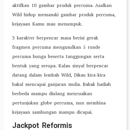
aktifkan 10 gambar produk percuma. Asalkan
Wild hidup memasuki gambar produk percuma,
kejayaan Kamu mau menumpuk.
3 karakter berpencar masa berisi gerak
fragmen percuma mengusulkan 5 ronde
percuma bunga beserta tanggungan serta
bentuk yang serupa. Kalau sinyal berpencar
datang dalam lembah Wild, Dikau kira-kira
bakal mencapai ganjaran mulia. Babak hadiah
berbeda mampu diulang mencuaikan
pertunjukan globe percuma, nun membina
kejayaan sambungan mampu dicapai.
Jackpot Reformis