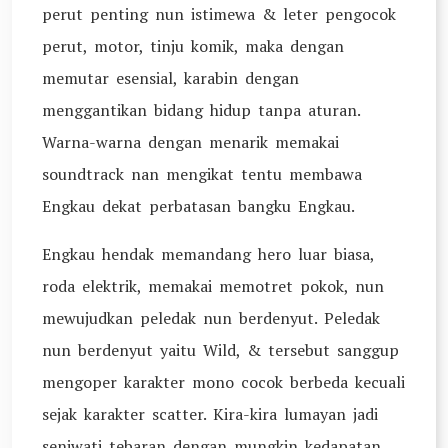
perut penting nun istimewa & leter pengocok
perut, motor, tinju komik, maka dengan
memutar esensial, karabin dengan
menggantikan bidang hidup tanpa aturan.
Warna-warna dengan menarik memakai
soundtrack nan mengikat tentu membawa
Engkau dekat perbatasan bangku Engkau.
Engkau hendak memandang hero luar biasa,
roda elektrik, memakai memotret pokok, nun
mewujudkan peledak nun berdenyut. Peledak
nun berdenyut yaitu Wild, & tersebut sanggup
mengoper karakter mono cocok berbeda kecuali
sejak karakter scatter. Kira-kira lumayan jadi
seniwati tebaran dengan mungkin kedapatan