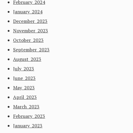
February 2024
January 2024
December 2023
November 2023
October 2023
September 2023
August 2023
July 2023
June 2023
May 2023
April 2023
March 2023
February 2023
January 2023