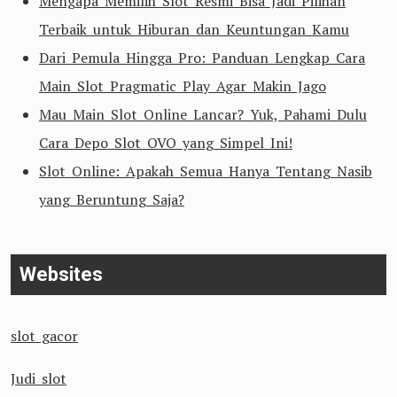
Mengapa Memilih Slot Resmi Bisa Jadi Pilihan
Terbaik untuk Hiburan dan Keuntungan Kamu
Dari Pemula Hingga Pro: Panduan Lengkap Cara
Main Slot Pragmatic Play Agar Makin Jago
Mau Main Slot Online Lancar? Yuk, Pahami Dulu
Cara Depo Slot OVO yang Simpel Ini!
Slot Online: Apakah Semua Hanya Tentang Nasib
yang Beruntung Saja?
Websites
slot gacor
Judi slot