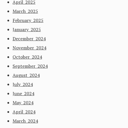
April 2025
March 2025
February 2025
January 2025
December 2024
November 2024
October 2024
September 2024
August 2024
July 2024
June 2024
May 2024
April 2024
March 2024