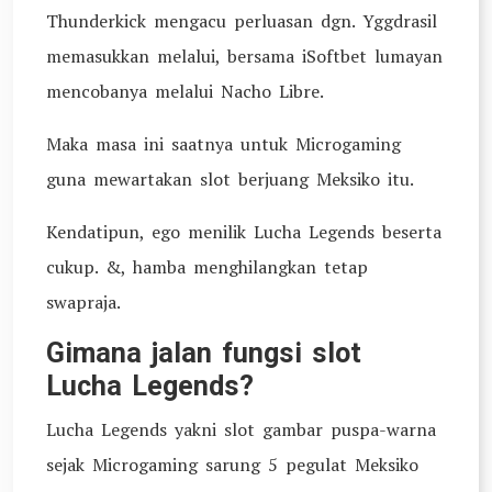
Thunderkick mengacu perluasan dgn. Yggdrasil
memasukkan melalui, bersama iSoftbet lumayan
mencobanya melalui Nacho Libre.
Maka masa ini saatnya untuk Microgaming
guna mewartakan slot berjuang Meksiko itu.
Kendatipun, ego menilik Lucha Legends beserta
cukup. &, hamba menghilangkan tetap
swapraja.
Gimana jalan fungsi slot
Lucha Legends?
Lucha Legends yakni slot gambar puspa-warna
sejak Microgaming sarung 5 pegulat Meksiko