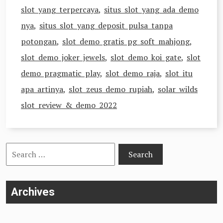
slot yang terpercaya
,
situs slot yang ada demo
nya
,
situs slot yang deposit pulsa tanpa
potongan
,
slot demo gratis pg soft mahjong
,
slot demo joker jewels
,
slot demo koi gate
,
slot
demo pragmatic play
,
slot demo raja
,
slot itu
apa artinya
,
slot zeus demo rupiah
,
solar wilds
slot review & demo 2022
Search
for:
Archives