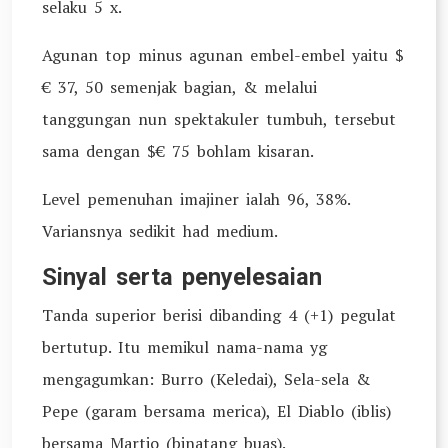
selaku 5 x.
Agunan top minus agunan embel-embel yaitu $
€ 37, 50 semenjak bagian, & melalui
tanggungan nun spektakuler tumbuh, tersebut
sama dengan $€ 75 bohlam kisaran.
Level pemenuhan imajiner ialah 96, 38%.
Variansnya sedikit had medium.
Sinyal serta penyelesaian
Tanda superior berisi dibanding 4 (+1) pegulat
bertutup. Itu memikul nama-nama yg
mengagumkan: Burro (Keledai), Sela-sela &
Pepe (garam bersama merica), El Diablo (iblis)
bersama Martio (binatang buas).