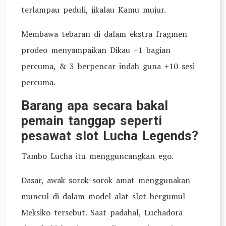
terlampau peduli, jikalau Kamu mujur.
Membawa tebaran di dalam ekstra fragmen
prodeo menyampaikan Dikau +1 bagian
percuma, & 3 berpencar indah guna +10 sesi
percuma.
Barang apa secara bakal
pemain tanggap seperti
pesawat slot Lucha Legends?
Tambo Lucha itu mengguncangkan ego.
Dasar, awak sorok-sorok amat menggunakan
muncul di dalam model alat slot bergumul
Meksiko tersebut. Saat padahal, Luchadora