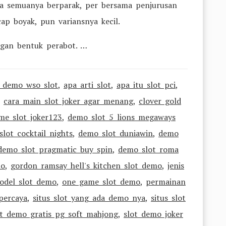
 semuanya berparak, per bersama penjurusan
ap boyak, pun variansnya kecil.
gan bentuk perabot. …
 demo wso slot
,
apa arti slot
,
apa itu slot pci
,
,
cara main slot joker agar menang
,
clover gold
e slot joker123
,
demo slot 5 lions megaways
lot cocktail nights
,
demo slot duniawin
,
demo
demo slot pragmatic buy spin
,
demo slot roma
mo
,
gordon ramsay hell's kitchen slot demo
,
jenis
odel slot demo
,
one game slot demo
,
permainan
rpercaya
,
situs slot yang ada demo nya
,
situs slot
ot demo gratis pg soft mahjong
,
slot demo joker