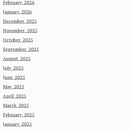
February 2026
January 2026
December 2025
November 2025
October 2025
September 2025
August 2025
July 2025
June 2025
May 2025
April 2025
March 2025
February 2025
January 2025