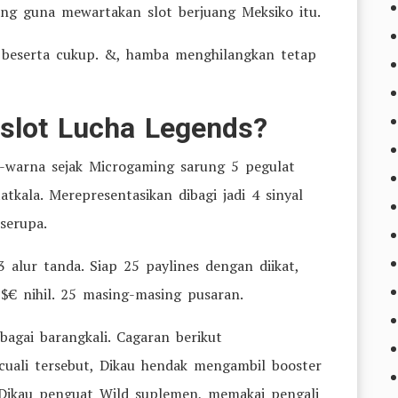
ng guna mewartakan slot berjuang Meksiko itu.
 beserta cukup. &, hamba menghilangkan tetap
 slot Lucha Legends?
-warna sejak Microgaming sarung 5 pegulat
kala. Merepresentasikan dibagi jadi 4 sinyal
 serupa.
 3 alur tanda. Siap 25 paylines dengan diikat,
$€ nihil. 25 masing-masing pusaran.
bagai barangkali. Cagaran berikut
uali tersebut, Dikau hendak mengambil booster
ikau penguat Wild suplemen, memakai pengali