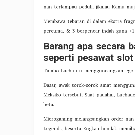
nan terlampau peduli, jikalau Kamu muj
Membawa tebaran di dalam ekstra frag
percuma, & 3 berpencar indah guna +10
Barang apa secara b
seperti pesawat slo
Tambo Lucha itu mengguncangkan ego.
Dasar, awak sorok-sorok amat menggun
Meksiko tersebut. Saat padahal, Luchado
beta.
Microgaming melangsungkan order nan 
Legends, beserta Engkau hendak memihak