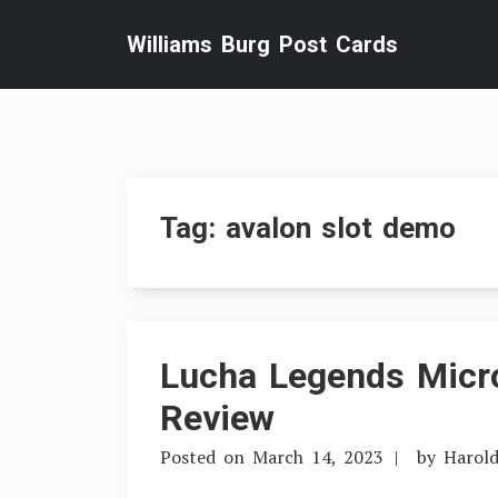
Skip
Williams Burg Post Cards
to
content
Tag:
avalon slot demo
Lucha Legends Micr
Review
Posted on
March 14, 2023
by
Harold