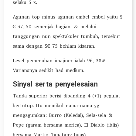
selaku 5 x.
Agunan top minus agunan embel-embel yaitu $
€ 37, 50 semenjak bagian, & melalui
tanggungan nun spektakuler tumbuh, tersebut
sama dengan $€ 75 bohlam kisaran.
Level pemenuhan imajiner ialah 96, 38%.
Variansnya sedikit had medium.
Sinyal serta penyelesaian
Tanda superior berisi dibanding 4 (+1) pegulat
bertutup. Itu memikul nama-nama yg
mengagumkan: Burro (Keledai), Sela-sela &
Pepe (garam bersama merica), El Diablo (iblis)
bersama Martio (binatang buas).