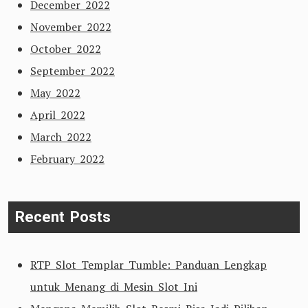
December 2022
November 2022
October 2022
September 2022
May 2022
April 2022
March 2022
February 2022
Recent Posts
RTP Slot Templar Tumble: Panduan Lengkap
untuk Menang di Mesin Slot Ini