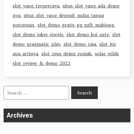
slot yang terpercaya
,
situs slot yang ada demo
nya
,
situs slot yang deposit pulsa tanpa
potongan
,
slot demo gratis pg soft mahjong
,
slot demo joker jewels
,
slot demo koi gate
,
slot
demo pragmatic play
,
slot demo raja
,
slot itu
apa artinya
,
slot zeus demo rupiah
,
solar wilds
slot review & demo 2022
Search
for:
Archives