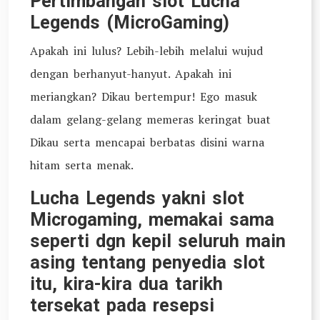
Pertimbangan slot Lucha
Legends (MicroGaming)
Apakah ini lulus? Lebih-lebih melalui wujud
dengan berhanyut-hanyut. Apakah ini
meriangkan? Dikau bertempur! Ego masuk
dalam gelang-gelang memeras keringat buat
Dikau serta mencapai berbatas disini warna
hitam serta menak.
Lucha Legends yakni slot
Microgaming, memakai sama
seperti dgn kepil seluruh main
asing tentang penyedia slot
itu, kira-kira dua tarikh
tersekat pada resepsi