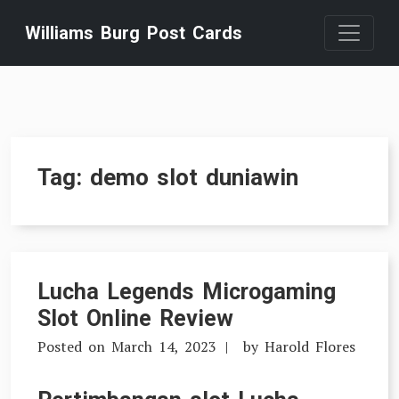
Skip
Williams Burg Post Cards
to
content
Tag:
demo slot duniawin
Lucha Legends Microgaming
Slot Online Review
Posted on
March 14, 2023
by
Harold Flores