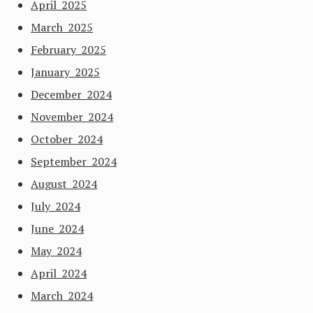
April 2025
March 2025
February 2025
January 2025
December 2024
November 2024
October 2024
September 2024
August 2024
July 2024
June 2024
May 2024
April 2024
March 2024