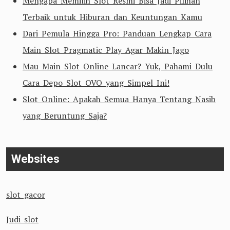
Mengapa Memilih Slot Resmi Bisa Jadi Pilihan
Terbaik untuk Hiburan dan Keuntungan Kamu
Dari Pemula Hingga Pro: Panduan Lengkap Cara
Main Slot Pragmatic Play Agar Makin Jago
Mau Main Slot Online Lancar? Yuk, Pahami Dulu
Cara Depo Slot OVO yang Simpel Ini!
Slot Online: Apakah Semua Hanya Tentang Nasib
yang Beruntung Saja?
Websites
slot gacor
Judi slot