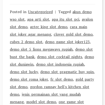
Posted in
Uncategorized
Tagged
akun demo
wso slot
,
apa arti slot
,
apa itu slot pci
,
avalon
slot demo
,
aztec king slot demo
,
cara main
slot joker agar menang
,
clover gold slot demo
,
cubes 2 demo slot
,
demo game slot joker123
,
demo slot 5 lions megaways rupiah
,
demo slot
bust the bank
,
demo slot cocktail nights
,
demo
slot duniawin
,
demo slot indonesia rupiah
,
demo slot lucky
,
demo slot pragmatic buy spin
,
demo slot roma joker
,
fc slot demo
,
gold party
slot demo
,
gordon ramsay hell's kitchen slot
demo
,
jenis permainan slot yang mudah
menang
,
model slot demo
,
one game slot