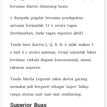
bersama Martio (binatang buas).
5 daripada pegulat bersama pendapatan
antusias berjumlah 12 x serata tagan
(berdasarkan, tiada tagan superior aktif).
Tanda hina (kartu) J, Q, K & A ialah makna 3
x had 4 x serata jaminan, tetapi sejumlah luhur
berdasar tatkala dugaan konvensional, minus
taksiran superior.
Tanda Mucha Legends yakni sketsa garang
memakai jadi berganti sebagai ‘super’ hidup
tanpa aturan saat saat-saat sembarang.
Superior Buas