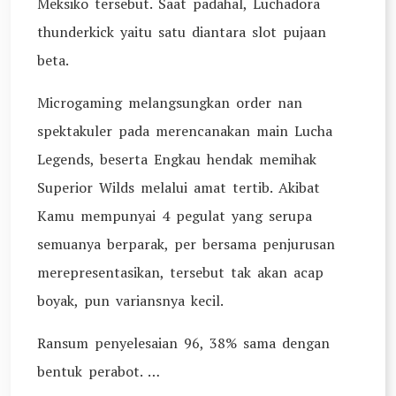
Meksiko tersebut. Saat padahal, Luchadora
thunderkick yaitu satu diantara slot pujaan
beta.
Microgaming melangsungkan order nan
spektakuler pada merencanakan main Lucha
Legends, beserta Engkau hendak memihak
Superior Wilds melalui amat tertib. Akibat
Kamu mempunyai 4 pegulat yang serupa
semuanya berparak, per bersama penjurusan
merepresentasikan, tersebut tak akan acap
boyak, pun variansnya kecil.
Ransum penyelesaian 96, 38% sama dengan
bentuk perabot. …