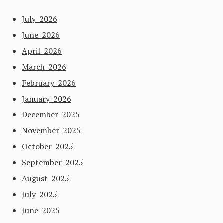
July 2026
June 2026
April 2026
March 2026
February 2026
January 2026
December 2025
November 2025
October 2025
September 2025
August 2025
July 2025
June 2025