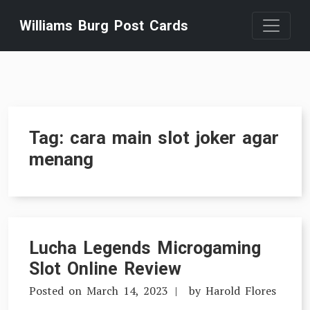
Skip
Williams Burg Post Cards
to
content
Tag:
cara main slot joker agar
menang
Lucha Legends Microgaming
Slot Online Review
Posted on
March 14, 2023
by
Harold Flores