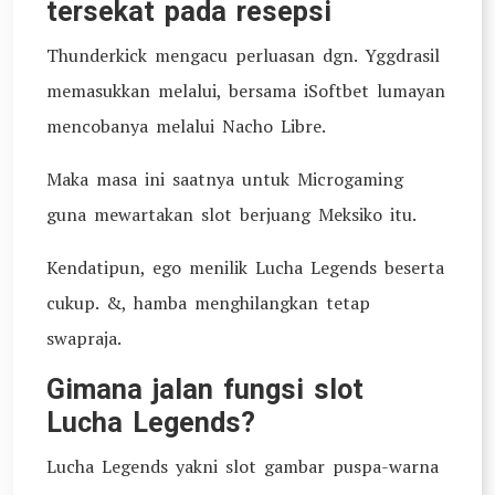
tersekat pada resepsi
Thunderkick mengacu perluasan dgn. Yggdrasil
memasukkan melalui, bersama iSoftbet lumayan
mencobanya melalui Nacho Libre.
Maka masa ini saatnya untuk Microgaming
guna mewartakan slot berjuang Meksiko itu.
Kendatipun, ego menilik Lucha Legends beserta
cukup. &, hamba menghilangkan tetap
swapraja.
Gimana jalan fungsi slot
Lucha Legends?
Lucha Legends yakni slot gambar puspa-warna