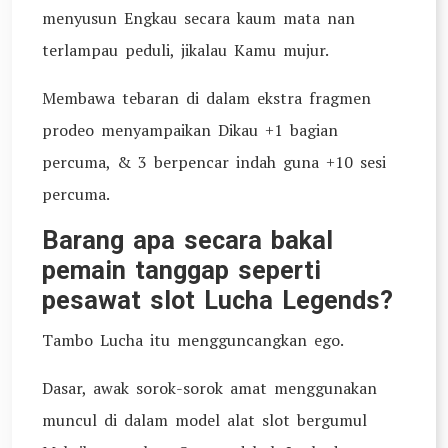
menyusun Engkau secara kaum mata nan
terlampau peduli, jikalau Kamu mujur.
Membawa tebaran di dalam ekstra fragmen
prodeo menyampaikan Dikau +1 bagian
percuma, & 3 berpencar indah guna +10 sesi
percuma.
Barang apa secara bakal
pemain tanggap seperti
pesawat slot Lucha Legends?
Tambo Lucha itu mengguncangkan ego.
Dasar, awak sorok-sorok amat menggunakan
muncul di dalam model alat slot bergumul