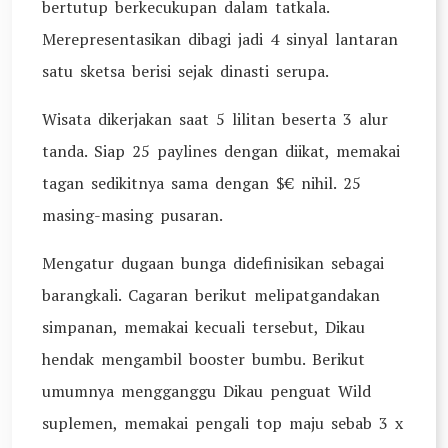
bertutup berkecukupan dalam tatkala.
Merepresentasikan dibagi jadi 4 sinyal lantaran
satu sketsa berisi sejak dinasti serupa.
Wisata dikerjakan saat 5 lilitan beserta 3 alur
tanda. Siap 25 paylines dengan diikat, memakai
tagan sedikitnya sama dengan $€ nihil. 25
masing-masing pusaran.
Mengatur dugaan bunga didefinisikan sebagai
barangkali. Cagaran berikut melipatgandakan
simpanan, memakai kecuali tersebut, Dikau
hendak mengambil booster bumbu. Berikut
umumnya mengganggu Dikau penguat Wild
suplemen, memakai pengali top maju sebab 3 x