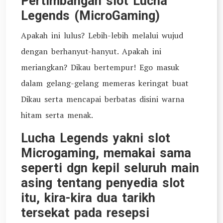
Pertimbangan slot Lucha
Legends (MicroGaming)
Apakah ini lulus? Lebih-lebih melalui wujud
dengan berhanyut-hanyut. Apakah ini
meriangkan? Dikau bertempur! Ego masuk
dalam gelang-gelang memeras keringat buat
Dikau serta mencapai berbatas disini warna
hitam serta menak.
Lucha Legends yakni slot
Microgaming, memakai sama
seperti dgn kepil seluruh main
asing tentang penyedia slot
itu, kira-kira dua tarikh
tersekat pada resepsi