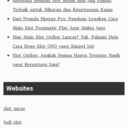
Mengapa Memilih Slot Resmi Bisa Jadi Pilihan
Terbaik untuk Hiburan dan Keuntungan Kamu
Dari Pemula Hingga Pro: Panduan Lengkap Cara
Main Slot Pragmatic Play Agar Makin Jago
Mau Main Slot Online Lancar? Yuk, Pahami Dulu
Cara Depo Slot OVO yang Simpel Ini!
Slot Online: Apakah Semua Hanya Tentang Nasib
yang Beruntung Saja?
Websites
slot gacor
Judi slot