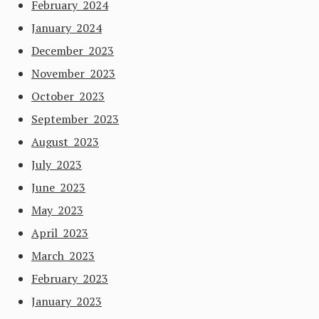
February 2024
January 2024
December 2023
November 2023
October 2023
September 2023
August 2023
July 2023
June 2023
May 2023
April 2023
March 2023
February 2023
January 2023