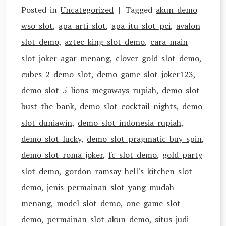
Posted in
Uncategorized
Tagged
akun demo
wso slot
,
apa arti slot
,
apa itu slot pci
,
avalon
slot demo
,
aztec king slot demo
,
cara main
slot joker agar menang
,
clover gold slot demo
,
cubes 2 demo slot
,
demo game slot joker123
,
demo slot 5 lions megaways rupiah
,
demo slot
bust the bank
,
demo slot cocktail nights
,
demo
slot duniawin
,
demo slot indonesia rupiah
,
demo slot lucky
,
demo slot pragmatic buy spin
,
demo slot roma joker
,
fc slot demo
,
gold party
slot demo
,
gordon ramsay hell's kitchen slot
demo
,
jenis permainan slot yang mudah
menang
,
model slot demo
,
one game slot
demo
,
permainan slot akun demo
,
situs judi