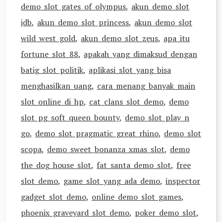
demo slot gates of olympus
,
akun demo slot
jdb
,
akun demo slot princess
,
akun demo slot
wild west gold
,
akun demo slot zeus
,
apa itu
fortune slot 88
,
apakah yang dimaksud dengan
batig slot politik
,
aplikasi slot yang bisa
menghasilkan uang
,
cara menang banyak main
slot online di hp
,
cat clans slot demo
,
demo
slot pg soft queen bounty
,
demo slot play n
go
,
demo slot pragmatic great rhino
,
demo slot
scopa
,
demo sweet bonanza xmas slot
,
demo
the dog house slot
,
fat santa demo slot
,
free
slot demo
,
game slot yang ada demo
,
inspector
gadget slot demo
,
online demo slot games
,
phoenix graveyard slot demo
,
poker demo slot
,