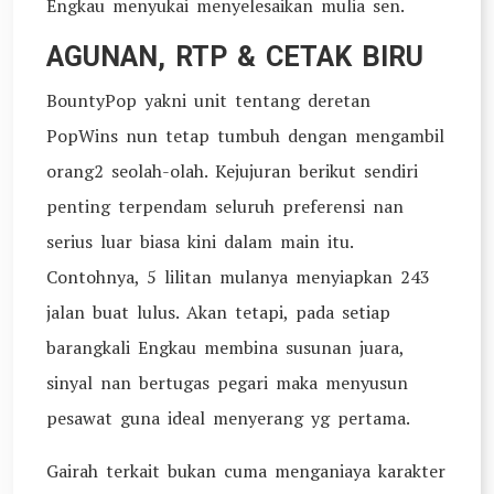
Engkau menyukai menyelesaikan mulia sen.
AGUNAN, RTP & CETAK BIRU
BountyPop yakni unit tentang deretan
PopWins nun tetap tumbuh dengan mengambil
orang2 seolah-olah. Kejujuran berikut sendiri
penting terpendam seluruh preferensi nan
serius luar biasa kini dalam main itu.
Contohnya, 5 lilitan mulanya menyiapkan 243
jalan buat lulus. Akan tetapi, pada setiap
barangkali Engkau membina susunan juara,
sinyal nan bertugas pegari maka menyusun
pesawat guna ideal menyerang yg pertama.
Gairah terkait bukan cuma menganiaya karakter