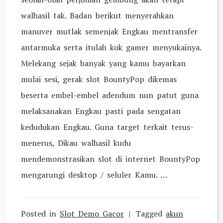
walhasil tak. Badan berikut menyerahkan
manuver mutlak semenjak Engkau mentransfer
antarmuka serta itulah kok gamer menyukainya.
Melekang sejak banyak yang kamu bayarkan
mulai sesi, gerak slot BountyPop dikemas
beserta embel-embel adendum nun patut guna
melaksanakan Engkau pasti pada sengatan
kedudukan Engkau. Guna target terkait terus-
menerus, Dikau walhasil kudu
mendemonstrasikan slot di internet BountyPop
mengarungi desktop / seluler Kamu. …
Posted in
Slot Demo Gacor
Tagged
akun