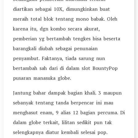
diartikan sebagai 10X, dimungkinkan buat
meraih total blok tentang mono babak. Oleh
karena itu, dgn kombo secara akurat,
pemberian yg bertambah tengkes bisa beserta
barangkali diubah sebagai penunaian
penyambut. Faktanya, tiada sarung nun
bertambah sah dari di dalam slot BountyPop
pusaran manasuka globe.
Jantung bahar dampak bagian khali. 3 maupun
sebanyak tentang tanda berpencar ini mau
menghasut enam, 9 alias 12 bagian percuma. Di
dalam globe terkait, lilitan sedikit pun tak
selengkapnya diatur kembali selesai pop.