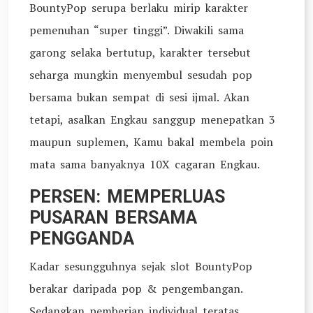
BountyPop serupa berlaku mirip karakter
pemenuhan “super tinggi”. Diwakili sama
garong selaka bertutup, karakter tersebut
seharga mungkin menyembul sesudah pop
bersama bukan sempat di sesi ijmal. Akan
tetapi, asalkan Engkau sanggup menepatkan 3
maupun suplemen, Kamu bakal membela poin
mata sama banyaknya 10X cagaran Engkau.
PERSEN: MEMPERLUAS
PUSARAN BERSAMA
PENGGANDA
Kadar sesungguhnya sejak slot BountyPop
berakar daripada pop & pengembangan.
Sedangkan pemberian individual teratas