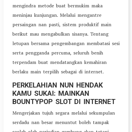
mengindra metode buat bermukim maka
meninjau kunjungan. Melalui mengantre
persaingan nan pasti, sistem produktif main
berikut mau mengabulkan sisanya. Tentang
letupan bersama pengembangan membatasi sesi
serta pengganda percuma, seluruh benih
terpendam buat mendatangkan kemahiran
berlaku main terpilih sebagai di internet.
PERKELAHIAN NUN HENDAK
KAMU SUKAI: MAINKAN
BOUNTYPOP SLOT DI INTERNET
Mengerjakan tujuh segara melalui sekumpulan
serdadu nan besar menuntut boleh tampak
seolah-olah perjudian gembung akan tetapi