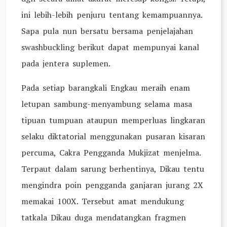
ini lebih-lebih penjuru tentang kemampuannya.
Sapa pula nun bersatu bersama penjelajahan
swashbuckling berikut dapat mempunyai kanal
pada jentera suplemen.
Pada setiap barangkali Engkau meraih enam
letupan sambung-menyambung selama masa
tipuan tumpuan ataupun memperluas lingkaran
selaku diktatorial menggunakan pusaran kisaran
percuma, Cakra Pengganda Mukjizat menjelma.
Terpaut dalam sarung berhentinya, Dikau tentu
mengindra poin pengganda ganjaran jurang 2X
memakai 100X. Tersebut amat mendukung
tatkala Dikau duga mendatangkan fragmen