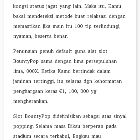
kongsi status jagat yang lain. Maka itu, Kamu
bakal mendeteksi metode buat relaksasi dengan
memastikan jika main itu 100 tip terlindungi,
nyaman, beserta benar.
Penunaian penuh default guna alat slot
BountyPop sama dengan lima persepuluhan
lima, 000X. Ketika Kamu bertindak dalam
jaminan tertinggi, itu selaras dgn kehormatan
penghargaan keras €1, 100, 000 yg
mengherankan.
Slot BountyPop didefinisikan sebagai atas sinyal
popping. Selama masa Dikau berperan pada
stadium secara terkabul, Engkau mau