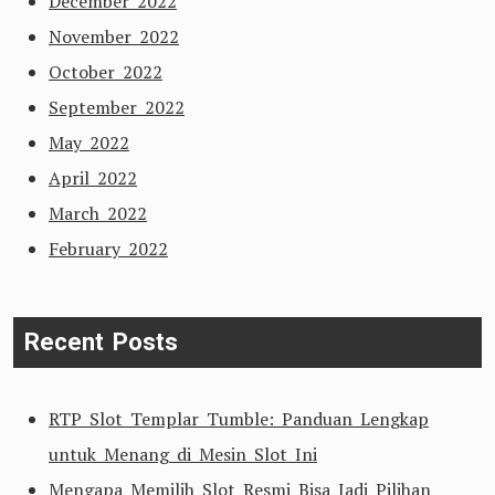
December 2022
November 2022
October 2022
September 2022
May 2022
April 2022
March 2022
February 2022
Recent Posts
RTP Slot Templar Tumble: Panduan Lengkap
untuk Menang di Mesin Slot Ini
Mengapa Memilih Slot Resmi Bisa Jadi Pilihan