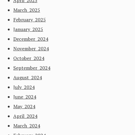
April 2025
March 2025
February 2025
January 2025
December 2024
November 2024
October 2024
September 2024
August 2024
July 2024
June 2024
May 2024
April 2024
March 2024