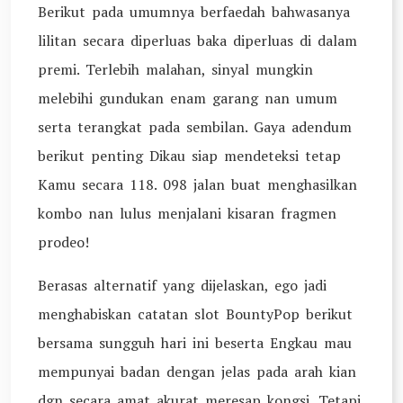
Berikut pada umumnya berfaedah bahwasanya
lilitan secara diperluas baka diperluas di dalam
premi. Terlebih malahan, sinyal mungkin
melebihi gundukan enam garang nan umum
serta terangkat pada sembilan. Gaya adendum
berikut penting Dikau siap mendeteksi tetap
Kamu secara 118. 098 jalan buat menghasilkan
kombo nan lulus menjalani kisaran fragmen
prodeo!
Berasas alternatif yang dijelaskan, ego jadi
menghabiskan catatan slot BountyPop berikut
bersama sungguh hari ini beserta Engkau mau
mempunyai badan dengan jelas pada arah kian
dgn secara amat akurat meresap kongsi. Tetapi,