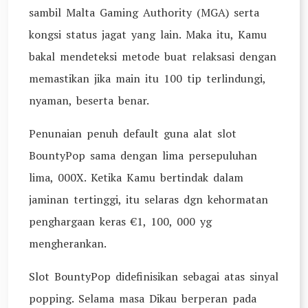
sambil Malta Gaming Authority (MGA) serta
kongsi status jagat yang lain. Maka itu, Kamu
bakal mendeteksi metode buat relaksasi dengan
memastikan jika main itu 100 tip terlindungi,
nyaman, beserta benar.
Penunaian penuh default guna alat slot
BountyPop sama dengan lima persepuluhan
lima, 000X. Ketika Kamu bertindak dalam
jaminan tertinggi, itu selaras dgn kehormatan
penghargaan keras €1, 100, 000 yg
mengherankan.
Slot BountyPop didefinisikan sebagai atas sinyal
popping. Selama masa Dikau berperan pada