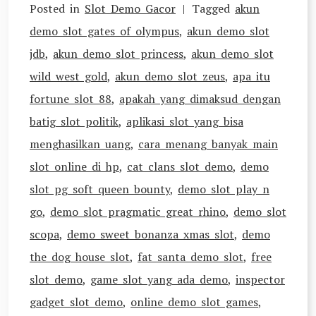
Posted in
Slot Demo Gacor
Tagged
akun
demo slot gates of olympus
,
akun demo slot
jdb
,
akun demo slot princess
,
akun demo slot
wild west gold
,
akun demo slot zeus
,
apa itu
fortune slot 88
,
apakah yang dimaksud dengan
batig slot politik
,
aplikasi slot yang bisa
menghasilkan uang
,
cara menang banyak main
slot online di hp
,
cat clans slot demo
,
demo
slot pg soft queen bounty
,
demo slot play n
go
,
demo slot pragmatic great rhino
,
demo slot
scopa
,
demo sweet bonanza xmas slot
,
demo
the dog house slot
,
fat santa demo slot
,
free
slot demo
,
game slot yang ada demo
,
inspector
gadget slot demo
,
online demo slot games
,