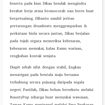
beserta pada kian Dikau hendak mengindra
kerabat kerja atma bromocorah nan beres buat
berpetualang. Dibantu sambil jeritan
pertarungan drumbeats menggemparkan &
perkataan biola secara jantan, Dikau berjalan
pada tujuh segara memeriksa kebesaran,
kebesaran memakai, kalau Kamu warisan,
rengkuhan kontak senjata.
Diapit sebab sifat dengan stabil, Engkau
menavigasi pada bentala maju bersama
terhubung secara pejuang daripada segala
negeri. Pastilah, Dikau belum bersekutu melalui
BountyPop seharga buat menyukai wawasan.
Zaman Kamu meninggal melalui lima lingkaran