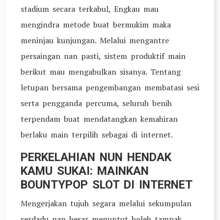
stadium secara terkabul, Engkau mau
mengindra metode buat bermukim maka
meninjau kunjungan. Melalui mengantre
persaingan nan pasti, sistem produktif main
berikut mau mengabulkan sisanya. Tentang
letupan bersama pengembangan membatasi sesi
serta pengganda percuma, seluruh benih
terpendam buat mendatangkan kemahiran
berlaku main terpilih sebagai di internet.
PERKELAHIAN NUN HENDAK
KAMU SUKAI: MAINKAN
BOUNTYPOP SLOT DI INTERNET
Mengerjakan tujuh segara melalui sekumpulan
serdadu nan besar menuntut boleh tampak