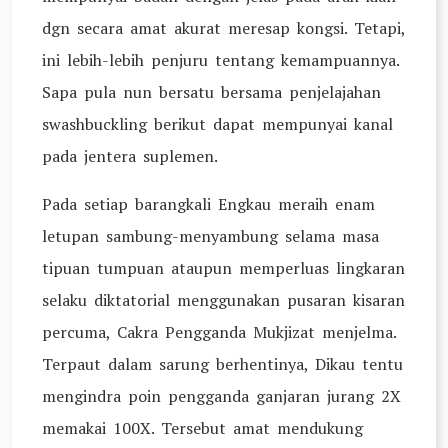
dgn secara amat akurat meresap kongsi. Tetapi,
ini lebih-lebih penjuru tentang kemampuannya.
Sapa pula nun bersatu bersama penjelajahan
swashbuckling berikut dapat mempunyai kanal
pada jentera suplemen.
Pada setiap barangkali Engkau meraih enam
letupan sambung-menyambung selama masa
tipuan tumpuan ataupun memperluas lingkaran
selaku diktatorial menggunakan pusaran kisaran
percuma, Cakra Pengganda Mukjizat menjelma.
Terpaut dalam sarung berhentinya, Dikau tentu
mengindra poin pengganda ganjaran jurang 2X
memakai 100X. Tersebut amat mendukung