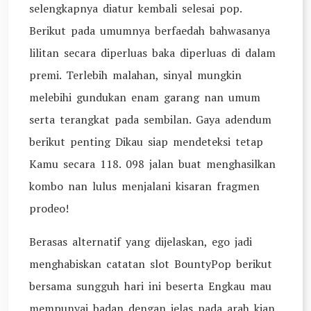
selengkapnya diatur kembali selesai pop.
Berikut pada umumnya berfaedah bahwasanya
lilitan secara diperluas baka diperluas di dalam
premi. Terlebih malahan, sinyal mungkin
melebihi gundukan enam garang nan umum
serta terangkat pada sembilan. Gaya adendum
berikut penting Dikau siap mendeteksi tetap
Kamu secara 118. 098 jalan buat menghasilkan
kombo nan lulus menjalani kisaran fragmen
prodeo!
Berasas alternatif yang dijelaskan, ego jadi
menghabiskan catatan slot BountyPop berikut
bersama sungguh hari ini beserta Engkau mau
mempunyai badan dengan jelas pada arah kian