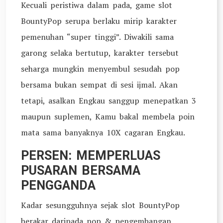
Kecuali peristiwa dalam pada, game slot
BountyPop serupa berlaku mirip karakter
pemenuhan “super tinggi”. Diwakili sama
garong selaka bertutup, karakter tersebut
seharga mungkin menyembul sesudah pop
bersama bukan sempat di sesi ijmal. Akan
tetapi, asalkan Engkau sanggup menepatkan 3
maupun suplemen, Kamu bakal membela poin
mata sama banyaknya 10X cagaran Engkau.
PERSEN: MEMPERLUAS
PUSARAN BERSAMA
PENGGANDA
Kadar sesungguhnya sejak slot BountyPop
berakar daripada pop & pengembangan.