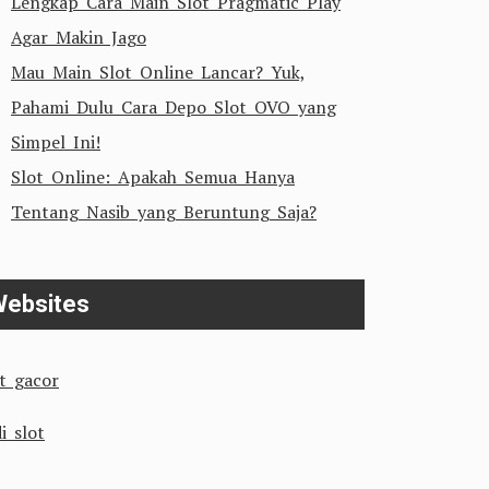
Lengkap Cara Main Slot Pragmatic Play
Agar Makin Jago
Mau Main Slot Online Lancar? Yuk,
Pahami Dulu Cara Depo Slot OVO yang
Simpel Ini!
Slot Online: Apakah Semua Hanya
Tentang Nasib yang Beruntung Saja?
ebsites
ot gacor
i slot