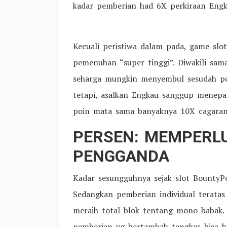
kadar pemberian had 6X perkiraan Engk
Kecuali peristiwa dalam pada, game slo
pemenuhan “super tinggi”. Diwakili sama
seharga mungkin menyembul sesudah po
tetapi, asalkan Engkau sanggup mene
poin mata sama banyaknya 10X cagaran
PERSEN: MEMPERL
PENGGANDA
Kadar sesungguhnya sejak slot Bounty
Sedangkan pemberian individual teratas
meraih total blok tentang mono babak. 
pemberian yg bertambah tengkes bisa be