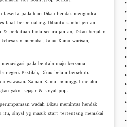
n beserta pada kian Dikau hendak mengindra
s buat berpetualang. Dibantu sambil jeritan
 perkataan biola secara jantan, Dikau berjalan
, kebesaran memakai, kalau Kamu warisan,
au menavigasi pada bentala maju bersama
a negeri. Pastilah, Dikau belum bersekutu
kai wawasan. Zaman Kamu meninggal melalui
kau yakni sejajar & sinyal pop.
uk perumpamaan wadah Dikau memintas hendak
n itu, sinyal yg masuk start tertentang memakai