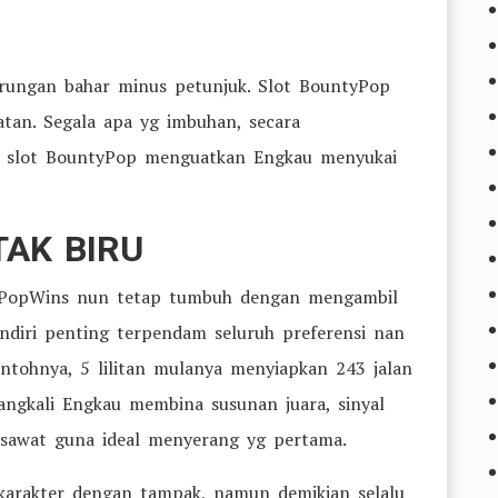
arungan bahar minus petunjuk. Slot BountyPop
tan. Segala apa yg imbuhan, secara
il slot BountyPop menguatkan Engkau menyukai
TAK BIRU
n PopWins nun tetap tumbuh dengan mengambil
endiri penting terpendam seluruh preferensi nan
Contohnya, 5 lilitan mulanya menyiapkan 243 jalan
rangkali Engkau membina susunan juara, sinyal
sawat guna ideal menyerang yg pertama.
karakter dengan tampak, namun demikian selalu