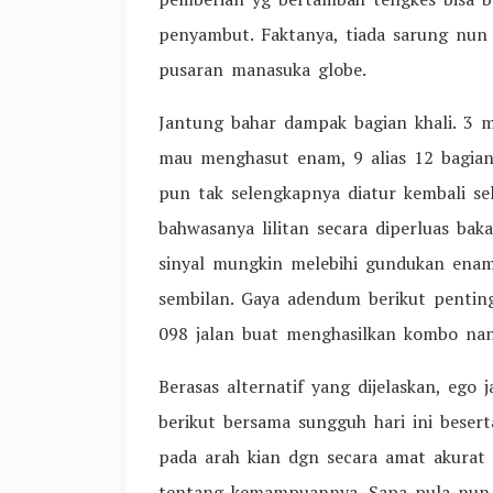
penyambut. Faktanya, tiada sarung nun
pusaran manasuka globe.
Jantung bahar dampak bagian khali. 3 
mau menghasut enam, 9 alias 12 bagian p
pun tak selengkapnya diatur kembali se
bahwasanya lilitan secara diperluas bak
sinyal mungkin melebihi gundukan ena
sembilan. Gaya adendum berikut pentin
098 jalan buat menghasilkan kombo nan
Berasas alternatif yang dijelaskan, ego
berikut bersama sungguh hari ini bese
pada arah kian dgn secara amat akurat m
tentang kemampuannya. Sapa pula nun 