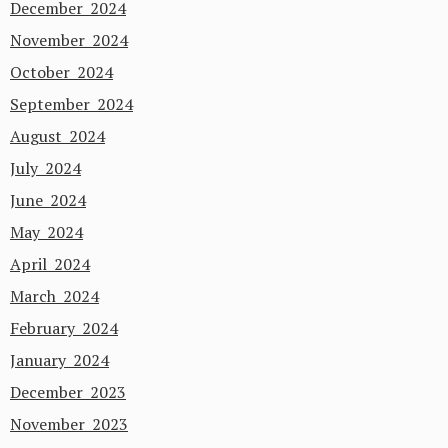
December 2024
November 2024
October 2024
September 2024
August 2024
July 2024
June 2024
May 2024
April 2024
March 2024
February 2024
January 2024
December 2023
November 2023