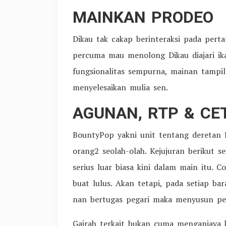
MAINKAN PRODEO
Dikau tak cakap berinteraksi pada pert
percuma mau menolong Dikau diajari ika
fungsionalitas sempurna, mainan tamp
menyelesaikan mulia sen.
AGUNAN, RTP & CE
BountyPop yakni unit tentang dereta
orang2 seolah-olah. Kejujuran berikut s
serius luar biasa kini dalam main itu. 
buat lulus. Akan tetapi, pada setiap ba
nan bertugas pegari maka menyusun pe
Gairah terkait bukan cuma menganiaya 