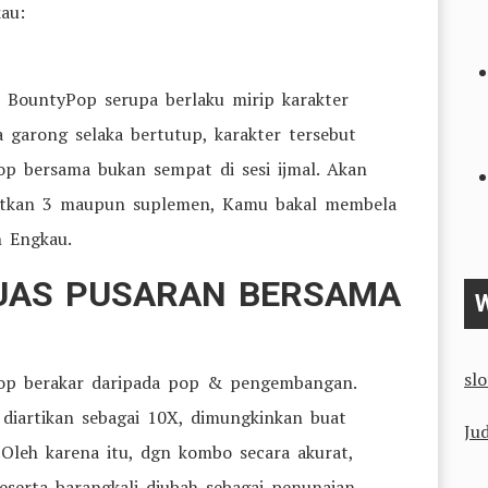
au:
t BountyPop serupa berlaku mirip karakter
 garong selaka bertutup, karakter tersebut
p bersama bukan sempat di sesi ijmal. Akan
patkan 3 maupun suplemen, Kamu bakal membela
 Engkau.
UAS PUSARAN BERSAMA
W
sl
Pop berakar daripada pop & pengembangan.
 diartikan sebagai 10X, dimungkinkan buat
Jud
Oleh karena itu, dgn kombo secara akurat,
serta barangkali diubah sebagai penunaian