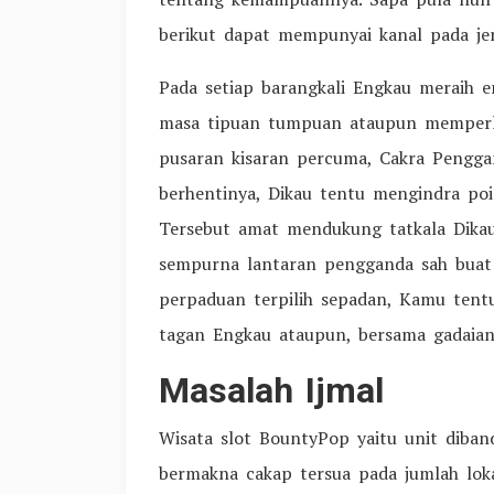
berikut dapat mempunyai kanal pada je
Pada setiap barangkali Engkau meraih
masa tipuan tumpuan ataupun memperlu
pusaran kisaran percuma, Cakra Pengga
berhentinya, Dikau tentu mengindra po
Tersebut amat mendukung tatkala Dika
sempurna lantaran pengganda sah buat
perpaduan terpilih sepadan, Kamu tent
tagan Engkau ataupun, bersama gadaian 
Masalah Ijmal
Wisata slot BountyPop yaitu unit diban
bermakna cakap tersua pada jumlah loka