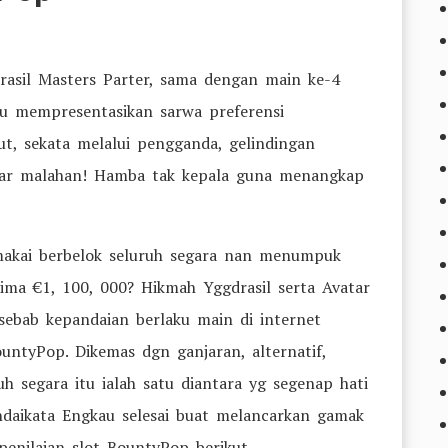
asil Masters Parter, sama dengan main ke-4
u mempresentasikan sarwa preferensi
t, sekata melalui pengganda, gelindingan
sar malahan! Hamba tak kepala guna menangkap
akai berbelok seluruh segara nan menumpuk
ma €1, 100, 000? Hikmah Yggdrasil serta Avatar
ebab kepandaian berlaku main di internet
ountyPop. Dikemas dgn ganjaran, alternatif,
h segara itu ialah satu diantara yg segenap hati
daikata Engkau selesai buat melancarkan gamak
penilaian slot BountyPop berikut.