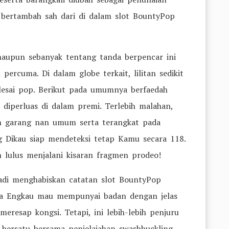
 bertambah sah dari di dalam slot BountyPop
maupun sebanyak tentang tanda berpencar ini
ercuma. Di dalam globe terkait, lilitan sedikit
lesai pop. Berikut pada umumnya berfaedah
a diperluas di dalam premi. Terlebih malahan,
m garang nan umum serta terangkat pada
g Dikau siap mendeteksi tetap Kamu secara 118.
 lulus menjalani kisaran fragmen prodeo!
 jadi menghabiskan catatan slot BountyPop
rta Engkau mau mempunyai badan dengan jelas
eresap kongsi. Tetapi, ini lebih-lebih penjuru
bersatu bersama penjelajahan swashbuckling