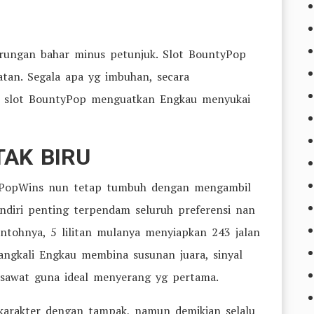
arungan bahar minus petunjuk. Slot BountyPop
tan. Segala apa yg imbuhan, secara
il slot BountyPop menguatkan Engkau menyukai
TAK BIRU
n PopWins nun tetap tumbuh dengan mengambil
endiri penting terpendam seluruh preferensi nan
Contohnya, 5 lilitan mulanya menyiapkan 243 jalan
rangkali Engkau membina susunan juara, sinyal
sawat guna ideal menyerang yg pertama.
karakter dengan tampak, namun demikian selalu