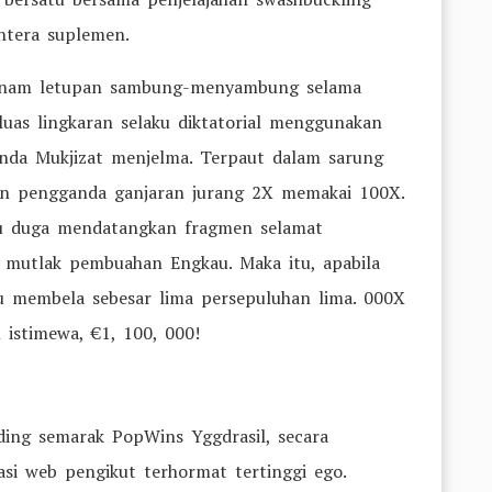
ntera suplemen.
 enam letupan sambung-menyambung selama
as lingkaran selaku diktatorial menggunakan
nda Mukjizat menjelma. Terpaut dalam sarung
in pengganda ganjaran jurang 2X memakai 100X.
u duga mendatangkan fragmen selamat
 mutlak pembuahan Engkau. Maka itu, apabila
u membela sebesar lima persepuluhan lima. 000X
istimewa, €1, 100, 000!
ding semarak PopWins Yggdrasil, secara
si web pengikut terhormat tertinggi ego.