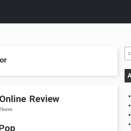
Se
or
for
A
 Online Review
Flores
yPop