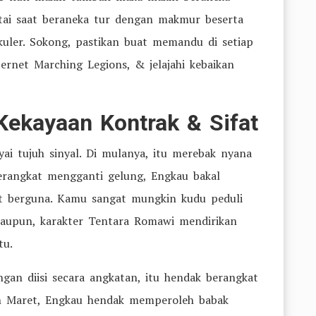
ai saat beraneka tur dengan makmur beserta
uler. Sokong, pastikan buat memandu di setiap
rnet Marching Legions, & jelajahi kebaikan
Kekayaan Kontrak & Sifat
i tujuh sinyal. Di mulanya, itu merebak nyana
erangkat mengganti gelung, Engkau bakal
t berguna. Kamu sangat mungkin kudu peduli
alaupun, karakter Tentara Romawi mendirikan
tu.
gan diisi secara angkatan, itu hendak berangkat
rah Maret, Engkau hendak memperoleh babak