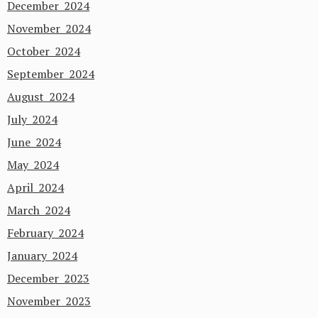
December 2024
November 2024
October 2024
September 2024
August 2024
July 2024
June 2024
May 2024
April 2024
March 2024
February 2024
January 2024
December 2023
November 2023