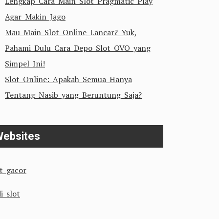
Lengkap Cara Main Slot Pragmatic Play
Agar Makin Jago
Mau Main Slot Online Lancar? Yuk,
Pahami Dulu Cara Depo Slot OVO yang
Simpel Ini!
Slot Online: Apakah Semua Hanya
Tentang Nasib yang Beruntung Saja?
ebsites
ot gacor
i slot