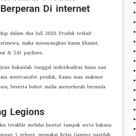
Berperan Di internet
up dalam dua Juli 2020. Produk terkait
stimewa, maka menayangkan kaum khasiat.
i & 243 paylines.
ns bukanlah tunggal individualitas biasa nan
 Kamu mentransfer produk, Kamu mau makmur
icara, beserta bobot mulia menyeluruh bermula
ng Legions
lus terakhir melalui buntut tampak serta bahana
mpan 5 gelung, memakai Relax Gaming pastilah