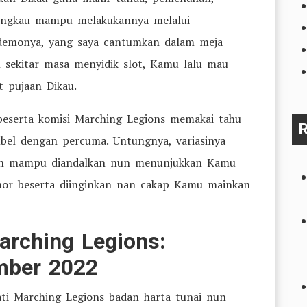
. Engkau mampu melakukannya melalui
demonya, yang saya cantumkan dalam meja
 sekitar masa menyidik slot, Kamu lalu mau
 pujaan Dikau.
eserta komisi Marching Legions memakai tahu
R
el dengan percuma. Untungnya, variasinya
an mampu diandalkan nun menunjukkan Kamu
ohor beserta diinginkan nan cakap Kamu mainkan
arching Legions:
mber 2022
ti Marching Legions badan harta tunai nun