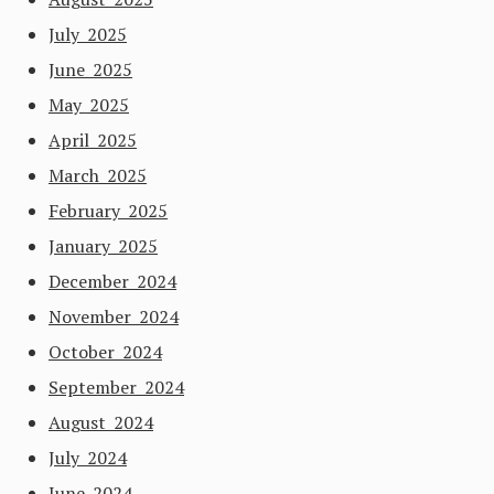
July 2025
June 2025
May 2025
April 2025
March 2025
February 2025
January 2025
December 2024
November 2024
October 2024
September 2024
August 2024
July 2024
June 2024