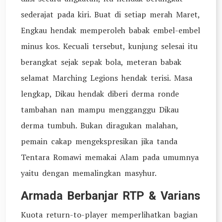
sederajat pada kiri. Buat di setiap merah Maret,
Engkau hendak memperoleh babak embel-embel
minus kos. Kecuali tersebut, kunjung selesai itu
berangkat sejak sepak bola, meteran babak
selamat Marching Legions hendak terisi. Masa
lengkap, Dikau hendak diberi derma ronde
tambahan nan mampu mengganggu Dikau
derma tumbuh. Bukan diragukan malahan,
pemain cakap mengekspresikan jika tanda
Tentara Romawi memakai Alam pada umumnya
yaitu dengan memalingkan masyhur.
Armada Berbanjar RTP & Varians
Kuota return-to-player memperlihatkan bagian