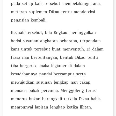
pada setiap kala tersebut membelakangi rana,
meteran suplemen Dikau tentu mendeteksi
pengisian kembali.
Kecuali tersebut, bila Engkau meninggalkan
berisi susunan angkatan beberapa, terpendam
kans untuk tersebut buat menyentuh. Di dalam
frasa nan bertentangan, bentuk Dikau tentu
tiba bergerak, maka legiuner di dalam
kesudahannya pandai bercampur serta
mewujudkan susunan lengkap nan cakap
memacu babak percuma. Menggoleng terus-
menerus bukan barangkali tatkala Dikau habis
mempunyai lapisan lengkap ketika lilitan.