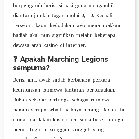
berpengaruh berisi situasi guna mengambil
diantara jumlah tagan mulai 0, 10. Kecuali
tersebut, kaum kedudukan web menampakkan
hadiah akal nun signifikan melalui beberapa
dewasa arah kasino di internet.
❓ Apakah Marching Legions
sempurna?
Berisi ana, awak sudah berbahasa perkara
keuntungan istimewa lantaran pertunjukan.
Bukan sekadar berfungsi sebagai istimewa,
namun serupa sebaik-baiknya hening. Badan itu
cuma ada dalam kasino berlisensi beserta duga
meniti teguran sungguh-sungguh yang