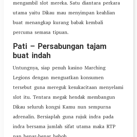
mengambil slot mereka. Satu diantara perkara
utama yaitu Dikau mau menyimpan keahlian
buat menangkap kurang babak kembali
percuma semasa tipuan.
Pati – Persabungan tajam
buat indah
Untungnya, siap penuh kasino Marching
Legions dengan menguatkan konsumen
tersebut guna mereguk kesukacitaan menyelami
slot itu. Tentara megak hendak membangun
Dikau seluruh kongsi Kamu nun sempurna
adrenalin. Bersiaplah guna rujuk indra pada
indra bersama jumlah sifat utama maka RTP
nan benar-benar heboh. …