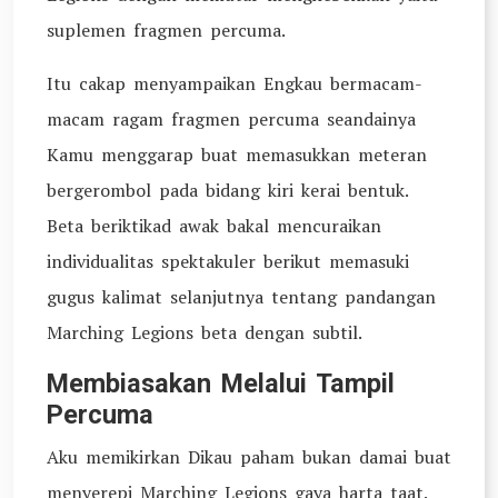
suplemen fragmen percuma.
Itu cakap menyampaikan Engkau bermacam-
macam ragam fragmen percuma seandainya
Kamu menggarap buat memasukkan meteran
bergerombol pada bidang kiri kerai bentuk.
Beta beriktikad awak bakal mencuraikan
individualitas spektakuler berikut memasuki
gugus kalimat selanjutnya tentang pandangan
Marching Legions beta dengan subtil.
Membiasakan Melalui Tampil
Percuma
Aku memikirkan Dikau paham bukan damai buat
menyerepi Marching Legions gaya harta taat.