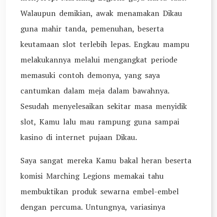
Walaupun demikian, awak menamakan Dikau
guna mahir tanda, pemenuhan, beserta
keutamaan slot terlebih lepas. Engkau mampu
melakukannya melalui mengangkat periode
memasuki contoh demonya, yang saya
cantumkan dalam meja dalam bawahnya.
Sesudah menyelesaikan sekitar masa menyidik
slot, Kamu lalu mau rampung guna sampai
kasino di internet pujaan Dikau.
Saya sangat mereka Kamu bakal heran beserta
komisi Marching Legions memakai tahu
membuktikan produk sewarna embel-embel
dengan percuma. Untungnya, variasinya