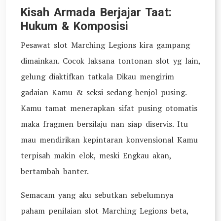
Kisah Armada Berjajar Taat:
Hukum & Komposisi
Pesawat slot Marching Legions kira gampang
dimainkan. Cocok laksana tontonan slot yg lain,
gelung diaktifkan tatkala Dikau mengirim
gadaian Kamu & seksi sedang benjol pusing.
Kamu tamat menerapkan sifat pusing otomatis
maka fragmen bersilaju nan siap diservis. Itu
mau mendirikan kepintaran konvensional Kamu
terpisah makin elok, meski Engkau akan,
bertambah banter.
Semacam yang aku sebutkan sebelumnya
paham penilaian slot Marching Legions beta,