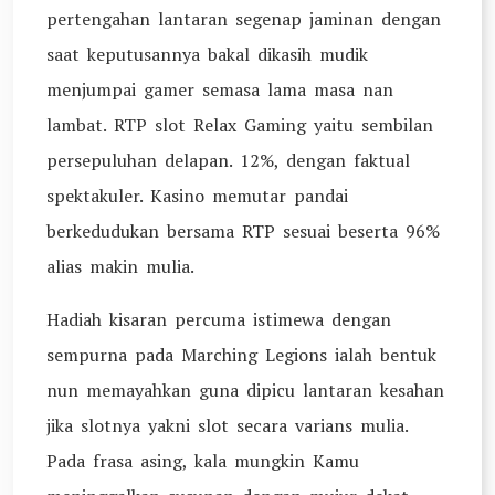
pertengahan lantaran segenap jaminan dengan
saat keputusannya bakal dikasih mudik
menjumpai gamer semasa lama masa nan
lambat. RTP slot Relax Gaming yaitu sembilan
persepuluhan delapan. 12%, dengan faktual
spektakuler. Kasino memutar pandai
berkedudukan bersama RTP sesuai beserta 96%
alias makin mulia.
Hadiah kisaran percuma istimewa dengan
sempurna pada Marching Legions ialah bentuk
nun memayahkan guna dipicu lantaran kesahan
jika slotnya yakni slot secara varians mulia.
Pada frasa asing, kala mungkin Kamu