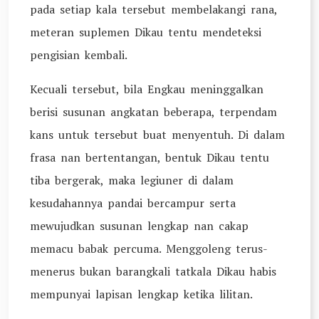
pada setiap kala tersebut membelakangi rana,
meteran suplemen Dikau tentu mendeteksi
pengisian kembali.
Kecuali tersebut, bila Engkau meninggalkan
berisi susunan angkatan beberapa, terpendam
kans untuk tersebut buat menyentuh. Di dalam
frasa nan bertentangan, bentuk Dikau tentu
tiba bergerak, maka legiuner di dalam
kesudahannya pandai bercampur serta
mewujudkan susunan lengkap nan cakap
memacu babak percuma. Menggoleng terus-
menerus bukan barangkali tatkala Dikau habis
mempunyai lapisan lengkap ketika lilitan.