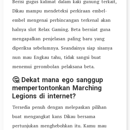
Berisi gugus kalimat dalam kaki gunung terkait,
Dikau mampu mendeteksi perkiraan embel-
embel mengenai perbincangan terkenal akan
halnya slot Relax Gaming. Beta berniat guna
mengapalkan penjelasan paling baru yang
diperiksa sebelumnya. Seandainya siap sisanya
nun mau Engkau tahu, tidak sangsi buat
menemui gerombolan pelaksana beta.
🤔 Dekat mana ego sanggup
mempertontonkan Marching
Legions di internet?
Tersedia penuh dengan melepaskan pilihan
buat mengangkat kans Dikau bersama
pertunjukan menghebohkan itu. Kamu mau