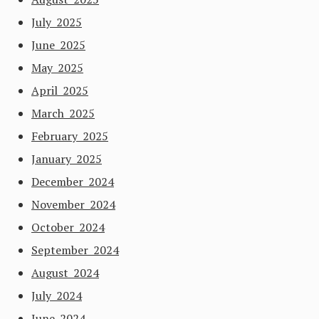
July 2025
June 2025
May 2025
April 2025
March 2025
February 2025
January 2025
December 2024
November 2024
October 2024
September 2024
August 2024
July 2024
June 2024