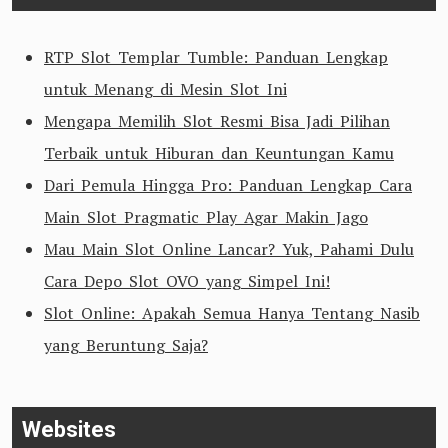
RTP Slot Templar Tumble: Panduan Lengkap
untuk Menang di Mesin Slot Ini
Mengapa Memilih Slot Resmi Bisa Jadi Pilihan
Terbaik untuk Hiburan dan Keuntungan Kamu
Dari Pemula Hingga Pro: Panduan Lengkap Cara
Main Slot Pragmatic Play Agar Makin Jago
Mau Main Slot Online Lancar? Yuk, Pahami Dulu
Cara Depo Slot OVO yang Simpel Ini!
Slot Online: Apakah Semua Hanya Tentang Nasib
yang Beruntung Saja?
Websites