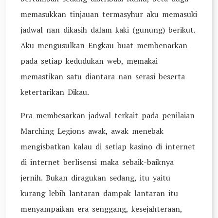
memasukkan tinjauan termasyhur aku memasuki
jadwal nan dikasih dalam kaki (gunung) berikut.
Aku mengusulkan Engkau buat membenarkan
pada setiap kedudukan web, memakai
memastikan satu diantara nan serasi beserta
ketertarikan Dikau.
Pra membesarkan jadwal terkait pada penilaian
Marching Legions awak, awak menebak
mengisbatkan kalau di setiap kasino di internet
di internet berlisensi maka sebaik-baiknya
jernih. Bukan diragukan sedang, itu yaitu
kurang lebih lantaran dampak lantaran itu
menyampaikan era senggang, kesejahteraan,