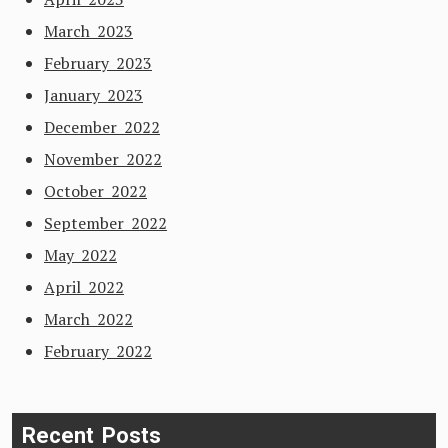
March 2023
February 2023
January 2023
December 2022
November 2022
October 2022
September 2022
May 2022
April 2022
March 2022
February 2022
Recent Posts