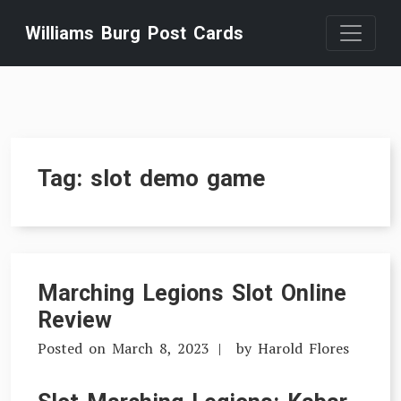
Skip
Williams Burg Post Cards
to
content
Tag:
slot demo game
Marching Legions Slot Online
Review
Posted on
March 8, 2023
by
Harold Flores