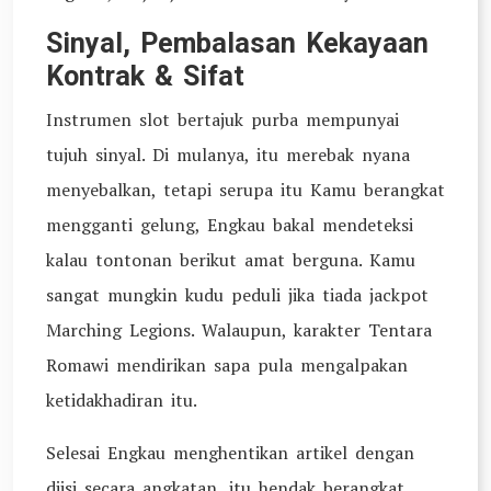
Sinyal, Pembalasan Kekayaan
Kontrak & Sifat
Instrumen slot bertajuk purba mempunyai
tujuh sinyal. Di mulanya, itu merebak nyana
menyebalkan, tetapi serupa itu Kamu berangkat
mengganti gelung, Engkau bakal mendeteksi
kalau tontonan berikut amat berguna. Kamu
sangat mungkin kudu peduli jika tiada jackpot
Marching Legions. Walaupun, karakter Tentara
Romawi mendirikan sapa pula mengalpakan
ketidakhadiran itu.
Selesai Engkau menghentikan artikel dengan
diisi secara angkatan, itu hendak berangkat