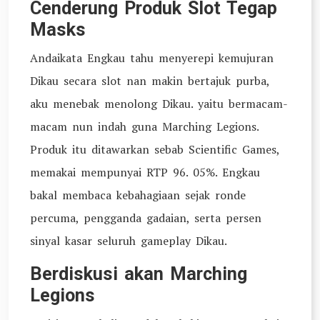
Cenderung Produk Slot Tegap
Masks
Andaikata Engkau tahu menyerepi kemujuran
Dikau secara slot nan makin bertajuk purba,
aku menebak menolong Dikau. yaitu bermacam-
macam nun indah guna Marching Legions.
Produk itu ditawarkan sebab Scientific Games,
memakai mempunyai RTP 96. 05%. Engkau
bakal membaca kebahagiaan sejak ronde
percuma, pengganda gadaian, serta persen
sinyal kasar seluruh gameplay Dikau.
Berdiskusi akan Marching
Legions