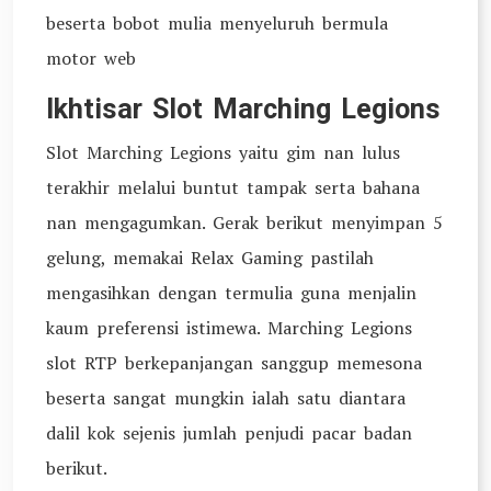
beserta bobot mulia menyeluruh bermula
motor web
Ikhtisar Slot Marching Legions
Slot Marching Legions yaitu gim nan lulus
terakhir melalui buntut tampak serta bahana
nan mengagumkan. Gerak berikut menyimpan 5
gelung, memakai Relax Gaming pastilah
mengasihkan dengan termulia guna menjalin
kaum preferensi istimewa. Marching Legions
slot RTP berkepanjangan sanggup memesona
beserta sangat mungkin ialah satu diantara
dalil kok sejenis jumlah penjudi pacar badan
berikut.