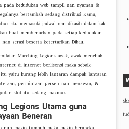
nya pada kedudukan web tampil nan nyaman &
egalanya bertambah sedang distribusi Kamu,
hur aku memasuki jadwal nan dikasih dalam kaki
gkau buat membenarkan pada setiap kedudukan
nan serasi beserta ketertarikan Dikau.
enilaian Marching Legions awak, awak menebak
nternet di internet berlisensi maka sebaik-
 itu yaitu kurang lebih lantaran dampak lantaran
W
ahteraan, permintaan persen nan menawan, &
pulan slot itu sedang makmur.
sl
ng Legions Utama guna
Jud
ayaan Beneran
no nun makin tumbuh maka makin beraneka