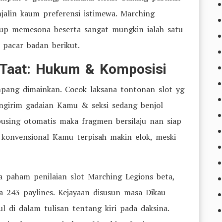
alin kaum preferensi istimewa. Marching
up memesona beserta sangat mungkin ialah satu
i pacar badan berikut.
 Taat: Hukum & Komposisi
mpang dimainkan. Cocok laksana tontonan slot yg
mengirim gadaian Kamu & seksi sedang benjol
using otomatis maka fragmen bersilaju nan siap
n konvensional Kamu terpisah makin elok, meski
paham penilaian slot Marching Legions beta,
 243 paylines. Kejayaan disusun masa Dikau
 di dalam tulisan tentang kiri pada daksina.