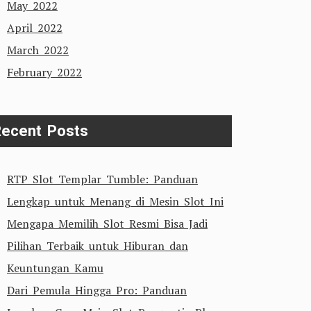
May 2022
April 2022
March 2022
February 2022
ecent Posts
RTP Slot Templar Tumble: Panduan
Lengkap untuk Menang di Mesin Slot Ini
Mengapa Memilih Slot Resmi Bisa Jadi
Pilihan Terbaik untuk Hiburan dan
Keuntungan Kamu
Dari Pemula Hingga Pro: Panduan