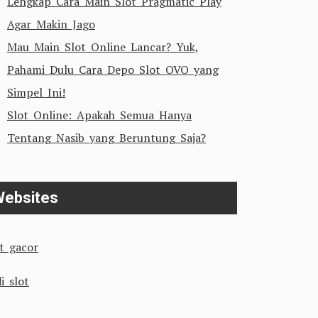
Lengkap Cara Main Slot Pragmatic Play
Agar Makin Jago
Mau Main Slot Online Lancar? Yuk,
Pahami Dulu Cara Depo Slot OVO yang
Simpel Ini!
Slot Online: Apakah Semua Hanya
Tentang Nasib yang Beruntung Saja?
ebsites
ot gacor
i slot