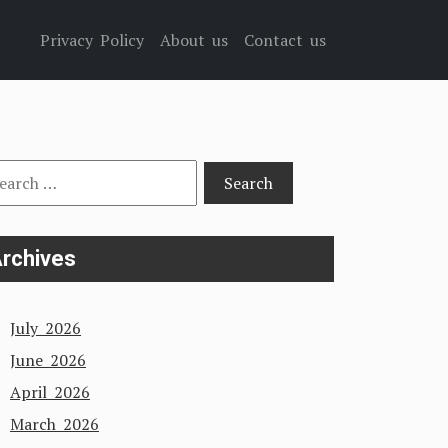
Privacy Policy
About us
Contact us
arch
:
rchives
July 2026
June 2026
April 2026
March 2026