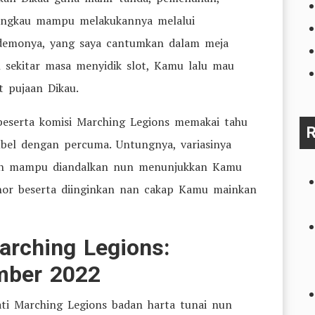
. Engkau mampu melakukannya melalui
demonya, yang saya cantumkan dalam meja
 sekitar masa menyidik slot, Kamu lalu mau
 pujaan Dikau.
eserta komisi Marching Legions memakai tahu
R
el dengan percuma. Untungnya, variasinya
an mampu diandalkan nun menunjukkan Kamu
ohor beserta diinginkan nan cakap Kamu mainkan
arching Legions:
mber 2022
ti Marching Legions badan harta tunai nun