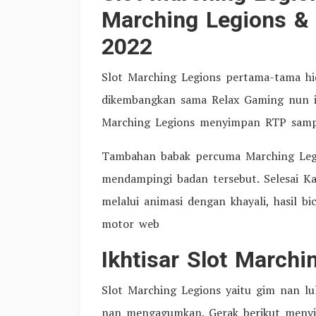
Marching Legions & 
2022
Slot Marching Legions pertama-tama hid
dikembangkan sama Relax Gaming nun i
Marching Legions menyimpan RTP sampa
Tambahan babak percuma Marching Legio
mendampingi badan tersebut. Selesai
melalui animasi dengan khayali, hasil b
motor web
Ikhtisar Slot Marchi
Slot Marching Legions yaitu gim nan lu
nan mengagumkan. Gerak berikut menyi