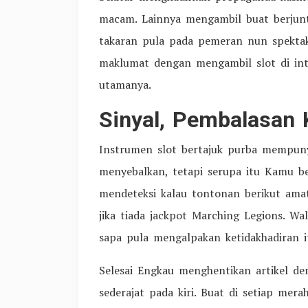
macam. Lainnya mengambil buat berjunt
takaran pula pada pemeran nun spektak
maklumat dengan mengambil slot di inte
utamanya.
Sinyal, Pembalasan 
Instrumen slot bertajuk purba mempunya
menyebalkan, tetapi serupa itu Kamu b
mendeteksi kalau tontonan berikut ama
jika tiada jackpot Marching Legions. W
sapa pula mengalpakan ketidakhadiran i
Selesai Engkau menghentikan artikel den
sederajat pada kiri. Buat di setiap me