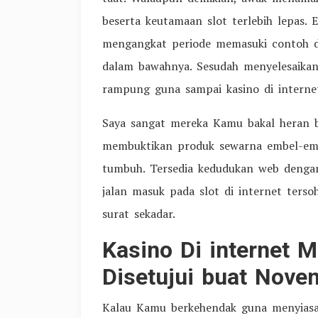
beserta keutamaan slot terlebih lepas
mengangkat periode memasuki contoh 
dalam bawahnya. Sesudah menyelesaikan
rampung guna sampai kasino di internet
Saya sangat mereka Kamu bakal heran b
membuktikan produk sewarna embel-emb
tumbuh. Tersedia kedudukan web deng
jalan masuk pada slot di internet ters
surat sekadar.
Kasino Di internet M
Disetujui buat Nove
Kalau Kamu berkehendak guna menyiasa