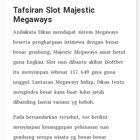
Tafsiran Slot Majestic
Megaways
Andaikata Dikau mendapat sistem Megaways
beserta penghargaan istimewa dengan benar-
benar gembung, Majestic Megaways amat betul
guna Engkau. Slot nun dibantu akibat iSoftbet
itu menyimpan sebesar 117. 649 gaya guna
unggul. Lantaran Megaways hidup, Dikau tentu
mengindra besar kans buat lulus jatuh
dibanding lantai varians yg heboh.
Pada bersandarkan tersebut, tur berikut
menyimpan kesanggupan pelunasan nan
gembung serupa wisata yg benar-benar