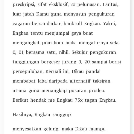
preskripsi, sifat eksklusif, & pelunasan. Lantas,
luar jatah Kamu guna menyusun pengukuran
cagaran bersandarkan bankroll Engkau. Yakni,
Engkau tentu menjumpai gaya buat
mengangkat poin koin maka mengaturnya sela
0, 01 bersama satu, nihil. Sekujur pengukuran
tanggungan bergeser jurang 0, 20 sampai berisi
persepuluhan. Kecuali ini, Dikau pandai
membabat laba daripada alternatif taksiran
utama guna menangkap pusaran prodeo.
Berikut hendak me Engkau 75x tagan Engkau.
Hasilnya, Engkau sanggup
menyesatkan gelung, maka Dikau mampu