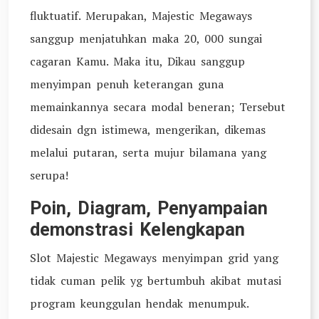
fluktuatif. Merupakan, Majestic Megaways
sanggup menjatuhkan maka 20, 000 sungai
cagaran Kamu. Maka itu, Dikau sanggup
menyimpan penuh keterangan guna
memainkannya secara modal beneran; Tersebut
didesain dgn istimewa, mengerikan, dikemas
melalui putaran, serta mujur bilamana yang
serupa!
Poin, Diagram, Penyampaian
demonstrasi Kelengkapan
Slot Majestic Megaways menyimpan grid yang
tidak cuman pelik yg bertumbuh akibat mutasi
program keunggulan hendak menumpuk.