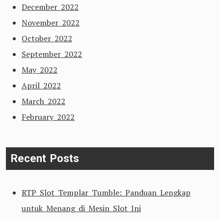
December 2022
November 2022
October 2022
September 2022
May 2022
April 2022
March 2022
February 2022
Recent Posts
RTP Slot Templar Tumble: Panduan Lengkap
untuk Menang di Mesin Slot Ini