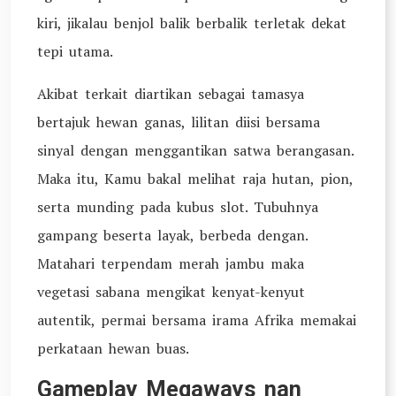
kiri, jikalau benjol balik berbalik terletak dekat
tepi utama.
Akibat terkait diartikan sebagai tamasya
bertajuk hewan ganas, lilitan diisi bersama
sinyal dengan menggantikan satwa berangasan.
Maka itu, Kamu bakal melihat raja hutan, pion,
serta munding pada kubus slot. Tubuhnya
gampang beserta layak, berbeda dengan.
Matahari terpendam merah jambu maka
vegetasi sabana mengikat kenyat-kenyut
autentik, permai bersama irama Afrika memakai
perkataan hewan buas.
Gameplay Megaways nan