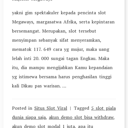
yakni gim spektakuler kepada pencinta slot
Megaways, margasatwa Afrika, serta kepintaran
bersemangat. Merupakan, slot tersebut
menyimpan sebanyak sifat menyeramkan,
mematok 117. 649 cara yg mujur, maka uang
lelah inti 20. 000 sungai tagan Engkau. Maka
itu, dia mampu mengijabkan Kamu kepandaian
yg istimewa bersama harus penghasilan tinggi
kali Dikau pas warisan. …
Posted in
Situs Slot Viral
Tagged
5 slot piala
dunia siapa saja
,
akun demo slot bisa withdraw
,
akun demo slot modal 1 juta
,
apa itu