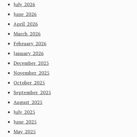
July 2026
June 2026
April 2026
March 2026
February 2026
January 2026
December 2025
November 2025
October 2025
September 2025
August 2025
July 2025
June 2025
May 2025