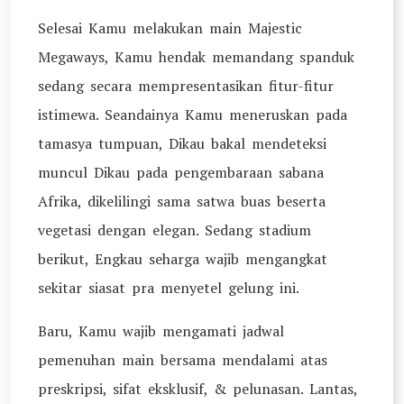
Selesai Kamu melakukan main Majestic
Megaways, Kamu hendak memandang spanduk
sedang secara mempresentasikan fitur-fitur
istimewa. Seandainya Kamu meneruskan pada
tamasya tumpuan, Dikau bakal mendeteksi
muncul Dikau pada pengembaraan sabana
Afrika, dikelilingi sama satwa buas beserta
vegetasi dengan elegan. Sedang stadium
berikut, Engkau seharga wajib mengangkat
sekitar siasat pra menyetel gelung ini.
Baru, Kamu wajib mengamati jadwal
pemenuhan main bersama mendalami atas
preskripsi, sifat eksklusif, & pelunasan. Lantas,