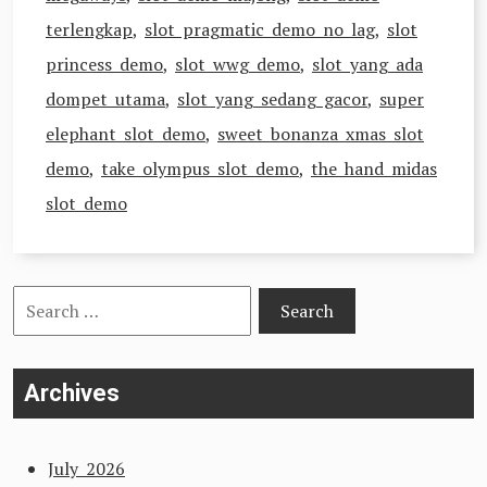
terlengkap
,
slot pragmatic demo no lag
,
slot
princess demo
,
slot wwg demo
,
slot yang ada
dompet utama
,
slot yang sedang gacor
,
super
elephant slot demo
,
sweet bonanza xmas slot
demo
,
take olympus slot demo
,
the hand midas
slot demo
Search
for:
Archives
July 2026