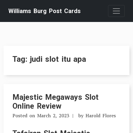
Skip
Williams Burg Post Cards
to
content
Tag:
judi slot itu apa
Majestic Megaways Slot
Online Review
Posted on
March 2, 2023
by
Harold Flores