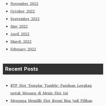
November 2022
October 2022
September 2022
May 2022
April 2022
March 2022
February 2022
Recent Posts
RTP Slot Templar Tumble: Panduan Lengkap
untuk Menang di Mesin Slot Ini
Mengapa Memilih Slot Resmi Bisa Jadi Pilihan