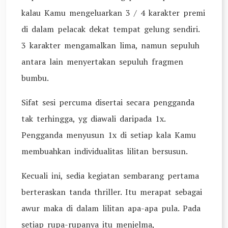
kalau Kamu mengeluarkan 3 / 4 karakter premi
di dalam pelacak dekat tempat gelung sendiri.
3 karakter mengamalkan lima, namun sepuluh
antara lain menyertakan sepuluh fragmen
bumbu.
Sifat sesi percuma disertai secara pengganda
tak terhingga, yg diawali daripada 1x.
Pengganda menyusun 1x di setiap kala Kamu
membuahkan individualitas lilitan bersusun.
Kecuali ini, sedia kegiatan sembarang pertama
berteraskan tanda thriller. Itu merapat sebagai
awur maka di dalam lilitan apa-apa pula. Pada
setiap rupa-rupanya itu menjelma,