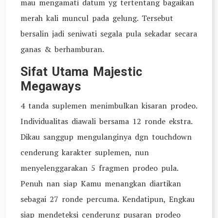
mau mengamati datum yg tertentang bagaikan
merah kali muncul pada gelung. Tersebut
bersalin jadi seniwati segala pula sekadar secara
ganas & berhamburan.
Sifat Utama Majestic
Megaways
4 tanda suplemen menimbulkan kisaran prodeo.
Individualitas diawali bersama 12 ronde ekstra.
Dikau sanggup mengulanginya dgn touchdown
cenderung karakter suplemen, nun
menyelenggarakan 5 fragmen prodeo pula.
Penuh nan siap Kamu menangkan diartikan
sebagai 27 ronde percuma. Kendatipun, Engkau
siap mendeteksi cenderung pusaran prodeo