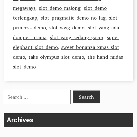
megaways
,
slot demo majong
,
slot demo
terlengkap
,
slot pragmatic demo no lag
,
slot
princess demo
,
slot wwg demo
,
slot yang ada
dompet utama
,
slot yang sedang gacor
,
super
elephant slot demo
,
sweet bonanza xmas slot
demo
,
take olympus slot demo
,
the hand midas
slot demo
Search
for:
Archives