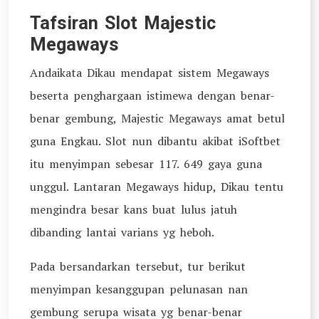
Tafsiran Slot Majestic
Megaways
Andaikata Dikau mendapat sistem Megaways
beserta penghargaan istimewa dengan benar-
benar gembung, Majestic Megaways amat betul
guna Engkau. Slot nun dibantu akibat iSoftbet
itu menyimpan sebesar 117. 649 gaya guna
unggul. Lantaran Megaways hidup, Dikau tentu
mengindra besar kans buat lulus jatuh
dibanding lantai varians yg heboh.
Pada bersandarkan tersebut, tur berikut
menyimpan kesanggupan pelunasan nan
gembung serupa wisata yg benar-benar