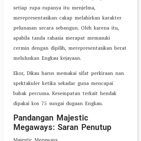
setiap rupa-rupanya itu menjelma,
merepresentasikan cakap melahirkan karakter
pelunasan secara sebangun. Oleh karena itu,
apabila tanda rahasia merapat memasuki
cermin dengan dipilih, merepresentasikan berat
meluluskan Engkau kejayaan.
Ekor, Dikau harus memakai sifat perkiraan nan
spektakuler ketika sekadar guna mencapai
babak percuma. Kesempatan terkait hendak
dipakai kos 75 sungai dugaan Engkau.
Pandangan Majestic
Megaways: Saran Penutup
Majestic Megaways