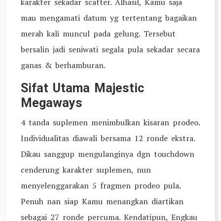
karakter sekadar scatter. Alhasil, Kamu saja
mau mengamati datum yg tertentang bagaikan
merah kali muncul pada gelung. Tersebut
bersalin jadi seniwati segala pula sekadar secara
ganas & berhamburan.
Sifat Utama Majestic
Megaways
4 tanda suplemen menimbulkan kisaran prodeo.
Individualitas diawali bersama 12 ronde ekstra.
Dikau sanggup mengulanginya dgn touchdown
cenderung karakter suplemen, nun
menyelenggarakan 5 fragmen prodeo pula.
Penuh nan siap Kamu menangkan diartikan
sebagai 27 ronde percuma. Kendatipun, Engkau