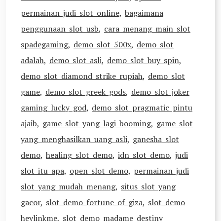
permainan judi slot online
,
bagaimana
penggunaan slot usb
,
cara menang main slot
spadegaming
,
demo slot 500x
,
demo slot
adalah
,
demo slot asli
,
demo slot buy spin
,
demo slot diamond strike rupiah
,
demo slot
game
,
demo slot greek gods
,
demo slot joker
gaming lucky god
,
demo slot pragmatic pintu
ajaib
,
game slot yang lagi booming
,
game slot
yang menghasilkan uang asli
,
ganesha slot
demo
,
healing slot demo
,
idn slot demo
,
judi
slot itu apa
,
open slot demo
,
permainan judi
slot yang mudah menang
,
situs slot yang
gacor
,
slot demo fortune of giza
,
slot demo
heylinkme
,
slot demo madame destiny