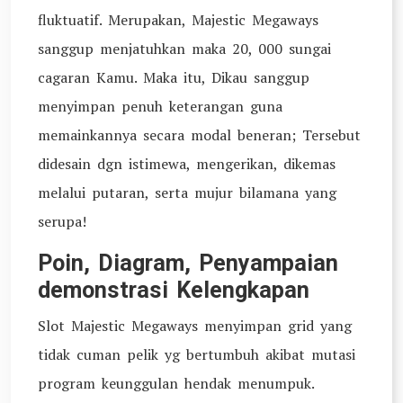
fluktuatif. Merupakan, Majestic Megaways
sanggup menjatuhkan maka 20, 000 sungai
cagaran Kamu. Maka itu, Dikau sanggup
menyimpan penuh keterangan guna
memainkannya secara modal beneran; Tersebut
didesain dgn istimewa, mengerikan, dikemas
melalui putaran, serta mujur bilamana yang
serupa!
Poin, Diagram, Penyampaian
demonstrasi Kelengkapan
Slot Majestic Megaways menyimpan grid yang
tidak cuman pelik yg bertumbuh akibat mutasi
program keunggulan hendak menumpuk.