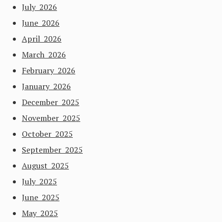
July 2026
June 2026
April 2026
March 2026
February 2026
January 2026
December 2025
November 2025
October 2025
September 2025
August 2025
July 2025
June 2025
May 2025