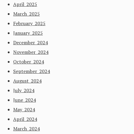
April 2025
March 2025
February 2025
January 2025
December 2024
November 2024
October 2024
September 2024
August 2024
July 2024
June 2024
May 2024
April 2024
March 2024