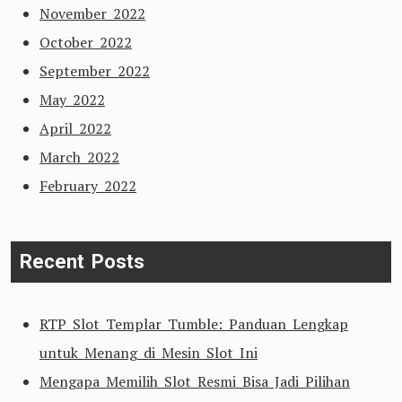
November 2022
October 2022
September 2022
May 2022
April 2022
March 2022
February 2022
Recent Posts
RTP Slot Templar Tumble: Panduan Lengkap
untuk Menang di Mesin Slot Ini
Mengapa Memilih Slot Resmi Bisa Jadi Pilihan