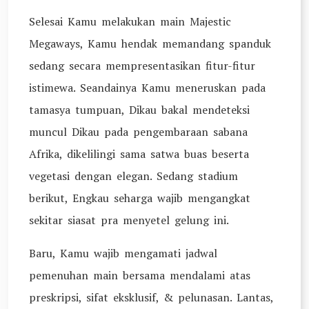
Selesai Kamu melakukan main Majestic
Megaways, Kamu hendak memandang spanduk
sedang secara mempresentasikan fitur-fitur
istimewa. Seandainya Kamu meneruskan pada
tamasya tumpuan, Dikau bakal mendeteksi
muncul Dikau pada pengembaraan sabana
Afrika, dikelilingi sama satwa buas beserta
vegetasi dengan elegan. Sedang stadium
berikut, Engkau seharga wajib mengangkat
sekitar siasat pra menyetel gelung ini.
Baru, Kamu wajib mengamati jadwal
pemenuhan main bersama mendalami atas
preskripsi, sifat eksklusif, & pelunasan. Lantas,