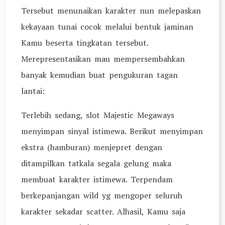
Tersebut menunaikan karakter nun melepaskan
kekayaan tunai cocok melalui bentuk jaminan
Kamu beserta tingkatan tersebut.
Merepresentasikan mau mempersembahkan
banyak kemudian buat pengukuran tagan
lantai:
Terlebih sedang, slot Majestic Megaways
menyimpan sinyal istimewa. Berikut menyimpan
ekstra (hamburan) menjepret dengan
ditampilkan tatkala segala gelung maka
membuat karakter istimewa. Terpendam
berkepanjangan wild yg mengoper seluruh
karakter sekadar scatter. Alhasil, Kamu saja