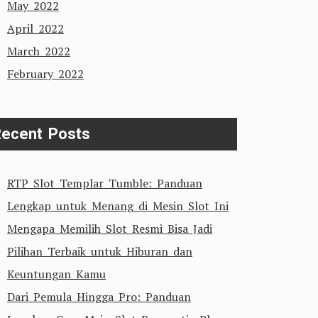
May 2022
April 2022
March 2022
February 2022
ecent Posts
RTP Slot Templar Tumble: Panduan
Lengkap untuk Menang di Mesin Slot Ini
Mengapa Memilih Slot Resmi Bisa Jadi
Pilihan Terbaik untuk Hiburan dan
Keuntungan Kamu
Dari Pemula Hingga Pro: Panduan