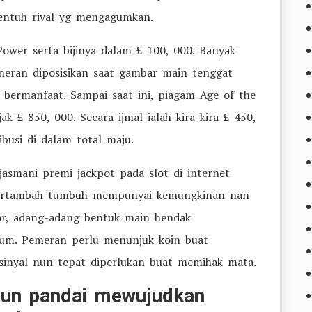
entuh rival yg mengagumkan.
Power serta bijinya dalam £ 100, 000. Banyak
neran diposisikan saat gambar main tenggat
ermanfaat. Sampai saat ini, piagam Age of the
ak £ 850, 000. Secara ijmal ialah kira-kira £ 450,
busi di dalam total maju.
jasmani premi jackpot pada slot di internet
bertambah tumbuh mempunyai kemungkinan nan
ar, adang-adang bentuk main hendak
rum. Pemeran perlu menunjuk koin buat
 sinyal nun tepat diperlukan buat memihak mata.
nun pandai mewujudkan