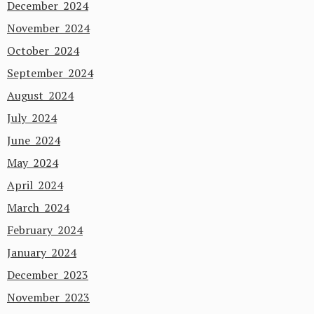
December 2024
November 2024
October 2024
September 2024
August 2024
July 2024
June 2024
May 2024
April 2024
March 2024
February 2024
January 2024
December 2023
November 2023