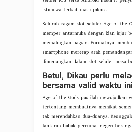
seluler iOS serta Android maka it pen
istimewa terkait masa piknik.
Seluruh ragam slot seluler Age of the 
memper antarmuka dengan kian jujur be
memalingkan bagian. Formatnya membua
smartphone meresap arah pemandangan.
dimenangkan dalam slot seluler masa be
Betul, Dikau perlu mel
bersama valid waktu in
Age of the Gods pastilah mewujudkan wi
tertentang membuatnya memikat semenja
tak merendahkan dua-duanya. Keunggul
lantaran babak percuma, negeri berangasa