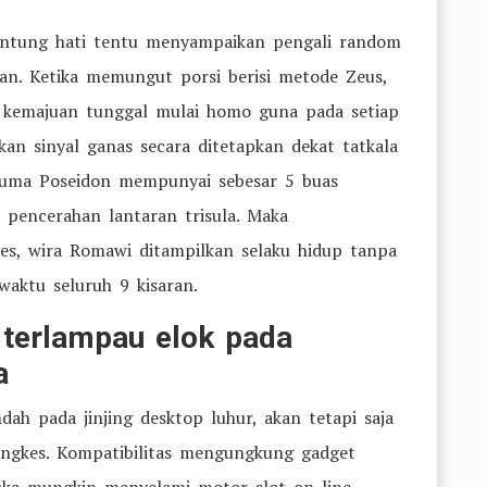
jantung hati tentu menyampaikan pengali random
ran. Ketika memungut porsi berisi metode Zeus,
 kemajuan tunggal mulai homo guna pada setiap
an sinyal ganas secara ditetapkan dekat tatkala
cuma Poseidon mempunyai sebesar 5 buas
 pencerahan lantaran trisula. Maka
es, wira Romawi ditampilkan selaku hidup tanpa
aktu seluruh 9 kisaran.
terlampau elok pada
a
 pada jinjing desktop luhur, akan tetapi saja
ngkes. Kompatibilitas mengungkung gadget