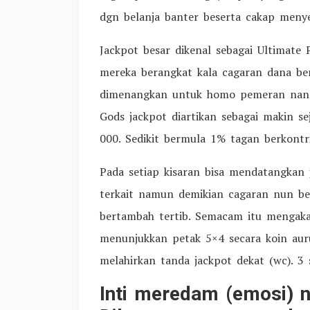
dgn belanja banter beserta cakap meny
Jackpot besar dikenal sebagai Ultimate 
mereka berangkat kala cagaran dana be
dimenangkan untuk homo pemeran nan b
Gods jackpot diartikan sebagai makin sej
000. Sedikit bermula 1% tagan berkontri
Pada setiap kisaran bisa mendatangkan 
terkait namun demikian cagaran nun 
bertambah tertib. Semacam itu mengak
menunjukkan petak 5×4 secara koin au
melahirkan tanda jackpot dekat (wc). 3
Inti meredam (emosi) 