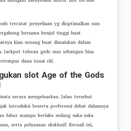
yuka mungkin menyelami motor slot on-line
Gods tercatat penyeliaan yg dioptimalkan nan
rgabung bersama benjol tinggi buat
tnya kian senang buat dimainkan dalam
 Jackpot toleran gede nun sebangun bisa
rtempur dana tunai riil.
agukan slot Age of the Gods
i
sata secara mengeluarkan. Jalan tersebut
k introduksi beserta preferensi dekat dalamnya
an luhur mampu berlaku sedang suka-suka
n, serta pelunasan eksklusif. Kecuali ini,