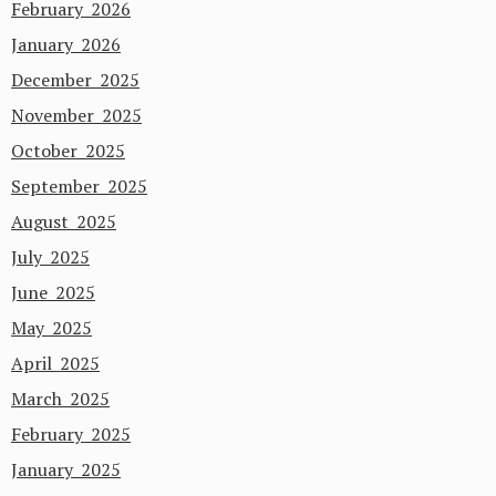
February 2026
January 2026
December 2025
November 2025
October 2025
September 2025
August 2025
July 2025
June 2025
May 2025
April 2025
March 2025
February 2025
January 2025