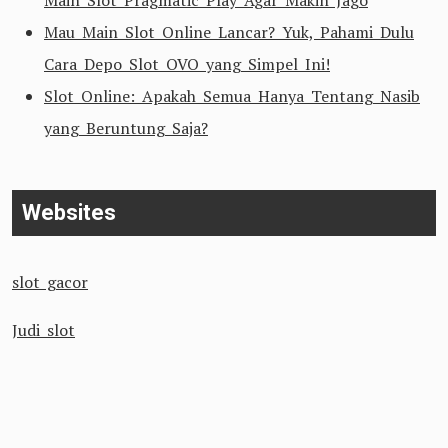
Main Slot Pragmatic Play Agar Makin Jago
Mau Main Slot Online Lancar? Yuk, Pahami Dulu
Cara Depo Slot OVO yang Simpel Ini!
Slot Online: Apakah Semua Hanya Tentang Nasib
yang Beruntung Saja?
Websites
slot gacor
Judi slot