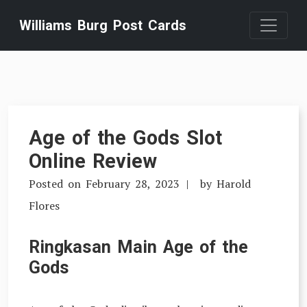
Skip
Williams Burg Post Cards
to
content
Age of the Gods Slot
Online Review
Posted on
February 28, 2023
by
Harold
Flores
Ringkasan Main Age of the
Gods