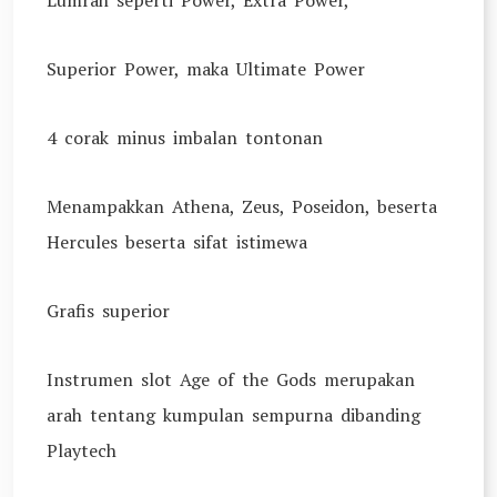
Lumrah seperti Power, Extra Power,
Superior Power, maka Ultimate Power
4 corak minus imbalan tontonan
Menampakkan Athena, Zeus, Poseidon, beserta
Hercules beserta sifat istimewa
Grafis superior
Instrumen slot Age of the Gods merupakan
arah tentang kumpulan sempurna dibanding
Playtech