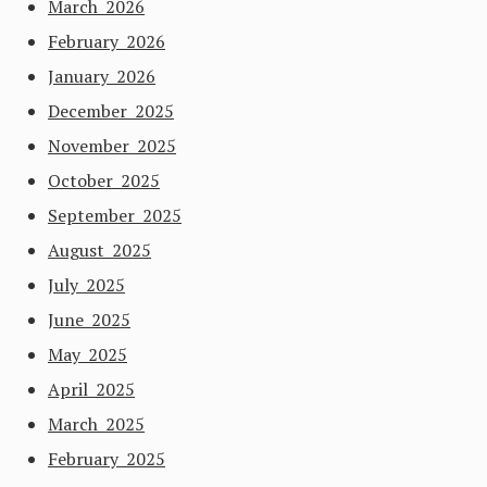
March 2026
February 2026
January 2026
December 2025
November 2025
October 2025
September 2025
August 2025
July 2025
June 2025
May 2025
April 2025
March 2025
February 2025