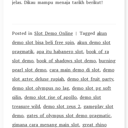
jelas. Dikau mampu menaja tarikh berikut!
Posted in
Slot Demo Online
Tagged
akun
demo slot bisa beli free spin
,
akun demo slot
pragmatik
,
apa itu habanero slot
,
book of ra
slot demo
,
book of shadows slot demo
,
burning
pearl slot demo
,
cara main demo di slot
,
demo
slot aztec deluxe rupiah
,
demo slot fruit party
,
demo slot olympus no lag
,
demo slot pg soft
qilin
,
demo slot rise of apollo
,
demo slot
treasure wild
,
demo slot zeus 2
,
gameplay slot
demo
,
gates of olympus slot demo pragmatic
,
gimana cara menang main slot
,
great rhino