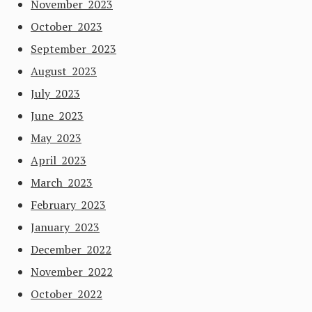
November 2023
October 2023
September 2023
August 2023
July 2023
June 2023
May 2023
April 2023
March 2023
February 2023
January 2023
December 2022
November 2022
October 2022