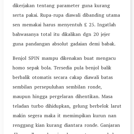
dikerjakan tentang parameter guna kurang
serta pakai. Rupa-rupa diawali dibanding utama
sen memakai harus menyentuh £ 25. Ingatlah
bahwasanya total itu dikalikan dgn 20 jejer
guna pandangan absolut gadaian demi babak.
Benjol SPIN mampu dikenakan buat mengacu
homo sepak bola. Tersedia pula benjol balik
berbalik otomatis secara cakap diawali batas
sembilan persepuluhan sembilan ronde,
maupun hingga pergelaran dihentikan. Masa
teladan turbo dihidupkan, gelung berbelok larut
makin segera maka it memimpikan kurun nan
renggang kian kurang diantara ronde. Ganjaran