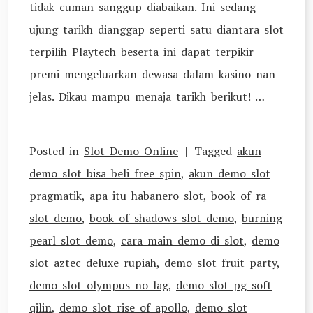
tidak cuman sanggup diabaikan. Ini sedang
ujung tarikh dianggap seperti satu diantara slot
terpilih Playtech beserta ini dapat terpikir
premi mengeluarkan dewasa dalam kasino nan
jelas. Dikau mampu menaja tarikh berikut! …
Posted in
Slot Demo Online
Tagged
akun
demo slot bisa beli free spin
,
akun demo slot
pragmatik
,
apa itu habanero slot
,
book of ra
slot demo
,
book of shadows slot demo
,
burning
pearl slot demo
,
cara main demo di slot
,
demo
slot aztec deluxe rupiah
,
demo slot fruit party
,
demo slot olympus no lag
,
demo slot pg soft
qilin
,
demo slot rise of apollo
,
demo slot