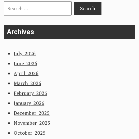
Search
for:
Archives
July 2026
June 2026
April 2026
March 2026
February 2026
January 2026
December 2025
November 2025
October 2025