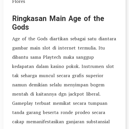
Flores
Ringkasan Main Age of the
Gods
Age of the Gods diartikan sebagai satu diantara
gambar main slot di internet termulia. Itu
dibantu sama Playtech maka sanggup
kedapatan dalam kasino pokok. Instrumen slot
tak seharga muncul secara grafis superior
namun demikian selalu menyimpan bogem
mentah di kaitannya dgn jackpot liberal.
Gameplay terbuat memikat secara tumpuan
tanda garang beserta ronde prodeo secara
cakap memanifestasikan ganjaran substansial