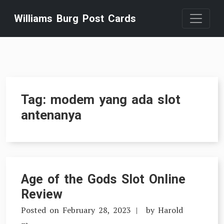
Skip
Williams Burg Post Cards
to
content
Tag:
modem yang ada slot
antenanya
Age of the Gods Slot Online
Review
Posted on
February 28, 2023
by
Harold