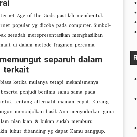
rai
internet Age of the Gods pastilah membentuk
ternet popular yg dicoba pada computer. Simbol-
ak sesudah merepresentasikan menghasilkan
 maut di dalam metode fragmen percuma.
R
a memungut separuh dalam
 terkait
 biasa ketika mulanya tetapi mekanismenya
 beserta penjudi berilmu sama-sama pada
uk tentang alternatif mainan cepat. Kurang
angun menonjolkan hasil. Ana menyodorkan guna
alam nian kian & bukan sudah memburu
kin luhur dibanding yg dapat Kamu sanggup.