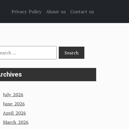
Privacy Policy
About us
Contact us
arch
:
rchives
July 2026
June 2026
April 2026
March 2026