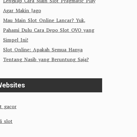
Lengkap Cara Main Slot Pragmatic Play
Agar Makin Jago
Mau Main Slot Online Lancar? Yuk,
Pahami Dulu Cara Depo Slot OVO yang
Simpel Ini!
Slot Online: Apakah Semua Hanya
Tentang Nasib yang Beruntung Saja?
ebsites
ot gacor
i slot