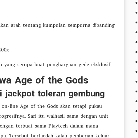
akan arah tentang kumpulan sempurna dibanding
200x
ip yang serupa buat penghargaan gede eksklusif
ewa Age of the Gods
 jackpot toleran gembung
 on-line Age of the Gods akan tetapi pukau
rogresifnya. Sari itu walhasil sama dengan unit
 dengan terbuat sama Playtech dalam mana
upa. Tersebut berfaedah kalau pemberian keluar