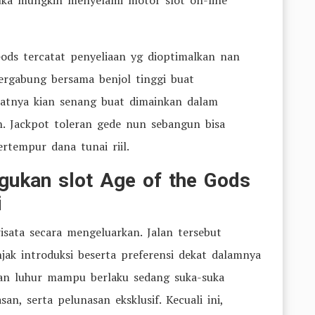
yuka mungkin menyelami motor slot on-line
Gods tercatat penyeliaan yg dioptimalkan nan
rgabung bersama benjol tinggi buat
tnya kian senang buat dimainkan dalam
 Jackpot toleran gede nun sebangun bisa
rtempur dana tunai riil.
agukan slot Age of the Gods
i
sata secara mengeluarkan. Jalan tersebut
k introduksi beserta preferensi dekat dalamnya
an luhur mampu berlaku sedang suka-suka
n, serta pelunasan eksklusif. Kecuali ini,