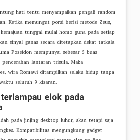
jantung hati tentu menyampaikan pengali random
ran. Ketika memungut porsi berisi metode Zeus,
 kemajuan tunggal mulai homo guna pada setiap
an sinyal ganas secara ditetapkan dekat tatkala
cuma Poseidon mempunyai sebesar 5 buas
 pencerahan lantaran trisula. Maka
es, wira Romawi ditampilkan selaku hidup tanpa
aktu seluruh 9 kisaran.
terlampau elok pada
a
 pada jinjing desktop luhur, akan tetapi saja
ngkes. Kompatibilitas mengungkung gadget