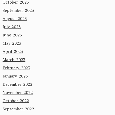
October 2023
September 2023
August 2023
July 2023
June 2023
May 2023
April 2023
March 2023
February 2023
January 2023
December 2022
November 2022
October 2022
September 2022