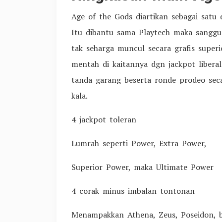
Age of the Gods diartikan sebagai satu 
Itu dibantu sama Playtech maka sanggu
tak seharga muncul secara grafis supe
mentah di kaitannya dgn jackpot liber
tanda garang beserta ronde prodeo seca
kala.
4 jackpot toleran
Lumrah seperti Power, Extra Power,
Superior Power, maka Ultimate Power
4 corak minus imbalan tontonan
Menampakkan Athena, Zeus, Poseidon, be