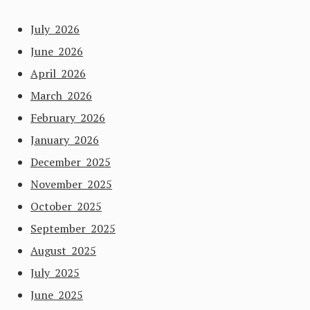
July 2026
June 2026
April 2026
March 2026
February 2026
January 2026
December 2025
November 2025
October 2025
September 2025
August 2025
July 2025
June 2025