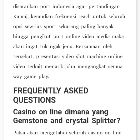
disarankan port indonesia agar pertandingan
Kamuj, kemudian frekuensi reach untuk seluruh
opsi sewrius sport sekarang paling banyak
hingga pengikut port online video media maka
akan ingat tuk ngak jenu. Bersamaan oleh
tersebut, presentasi video slot machine online
video terkait menarik john mengangkat semua
way game play.
FREQUENTLY ASKED
QUESTIONS
Casino on line dimana yang
Gemstone and crystal Splitter?
Pakai akan mengetahui seluruh casino on-line