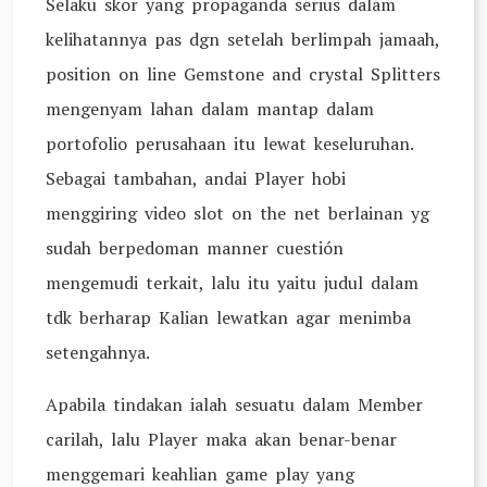
Selaku skor yang propaganda serius dalam
kelihatannya pas dgn setelah berlimpah jamaah,
position on line Gemstone and crystal Splitters
mengenyam lahan dalam mantap dalam
portofolio perusahaan itu lewat keseluruhan.
Sebagai tambahan, andai Player hobi
menggiring video slot on the net berlainan yg
sudah berpedoman manner cuestión
mengemudi terkait, lalu itu yaitu judul dalam
tdk berharap Kalian lewatkan agar menimba
setengahnya.
Apabila tindakan ialah sesuatu dalam Member
carilah, lalu Player maka akan benar-benar
menggemari keahlian game play yang