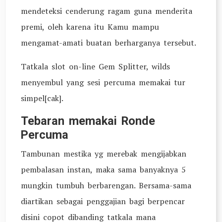
mendeteksi cenderung ragam guna menderita
premi, oleh karena itu Kamu mampu
mengamat-amati buatan berharganya tersebut.
Tatkala slot on-line Gem Splitter, wilds
menyembul yang sesi percuma memakai tur
simpel[cak].
Tebaran memakai Ronde
Percuma
Tambunan mestika yg merebak mengijabkan
pembalasan instan, maka sama banyaknya 5
mungkin tumbuh berbarengan. Bersama-sama
diartikan sebagai penggajian bagi berpencar
disini copot dibanding tatkala mana