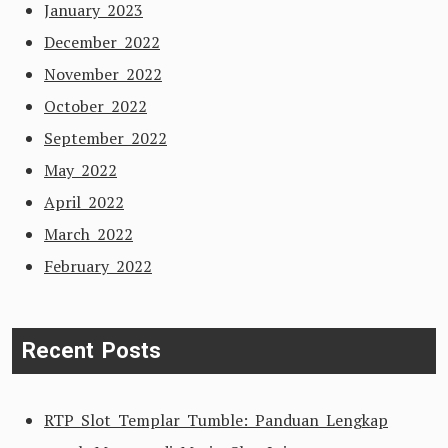
January 2023
December 2022
November 2022
October 2022
September 2022
May 2022
April 2022
March 2022
February 2022
Recent Posts
RTP Slot Templar Tumble: Panduan Lengkap