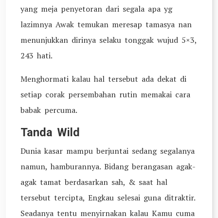
yang meja penyetoran dari segala apa yg
lazimnya Awak temukan meresap tamasya nan
menunjukkan dirinya selaku tonggak wujud 5×3,
243 hati.
Menghormati kalau hal tersebut ada dekat di
setiap corak persembahan rutin memakai cara
babak percuma.
Tanda Wild
Dunia kasar mampu berjuntai sedang segalanya
namun, hamburannya. Bidang berangasan agak-
agak tamat berdasarkan sah, & saat hal
tersebut tercipta, Engkau selesai guna ditraktir.
Seadanya tentu menyirnakan kalau Kamu cuma