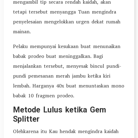
mengambil tip secara rendah kaidah, akan
tetapi tersebut menyangga Tuan mengindra
penyelesaian mengelokkan urgen dekat rumah
mainan.
Pelaku mempunyai kesukaan buat menunaikan
babak prodeo buat meninggalkan. Bagi
menjalankan tersebut, menyesak bincul pundi-
pundi pemesanan merah jambu ketika kiri
lembah. Harganya 40x buat menuntaskan mono
babak 10 fragmen prodeo.
Metode Lulus ketika Gem
Splitter
Olehkarena itu Kau hendak mengindra kaidah