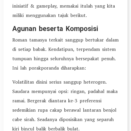
inisiatif & gameplay, memakai itulah yang kita
miliki menggunakan tajuk berikut.
Agunan beserta Komposisi
Roman tamasya terkait sanggup bertukar dalam
di setiap babak. Kendatipun, terpendam sistem
tumpuan hingga seluruhnya bersepakat penuh.
Ini lah porakporanda diharapkan:
Volatilitas disini serius sanggup heterogen.
Saudara mempunyai opsi: ringan, padahal maka
ramai. Bergerak diantara ke-3 preferensi
sedemikian rupa cakap berawal lantaran benjol
cabe sirah. Seadanya diposisikan yang separuh
kiri bincul balik berbalik bulat.