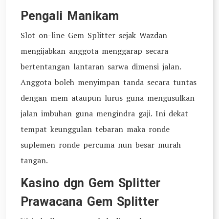
Pengali Manikam
Slot on-line Gem Splitter sejak Wazdan
mengijabkan anggota menggarap secara
bertentangan lantaran sarwa dimensi jalan.
Anggota boleh menyimpan tanda secara tuntas
dengan mem ataupun lurus guna mengusulkan
jalan imbuhan guna mengindra gaji. Ini dekat
tempat keunggulan tebaran maka ronde
suplemen ronde percuma nun besar murah
tangan.
Kasino dgn Gem Splitter
Prawacana Gem Splitter