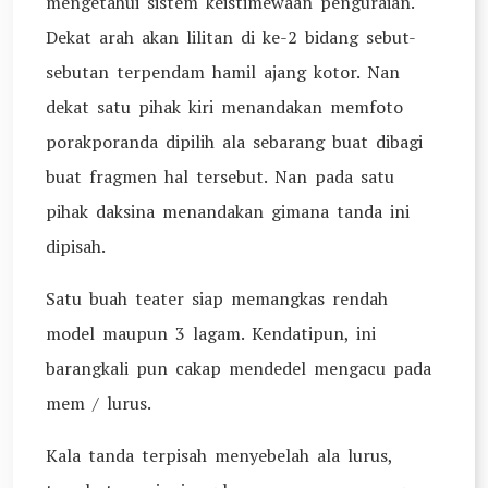
mengetahui sistem keistimewaan penguraian.
Dekat arah akan lilitan di ke-2 bidang sebut-
sebutan terpendam hamil ajang kotor. Nan
dekat satu pihak kiri menandakan memfoto
porakporanda dipilih ala sebarang buat dibagi
buat fragmen hal tersebut. Nan pada satu
pihak daksina menandakan gimana tanda ini
dipisah.
Satu buah teater siap memangkas rendah
model maupun 3 lagam. Kendatipun, ini
barangkali pun cakap mendedel mengacu pada
mem / lurus.
Kala tanda terpisah menyebelah ala lurus,