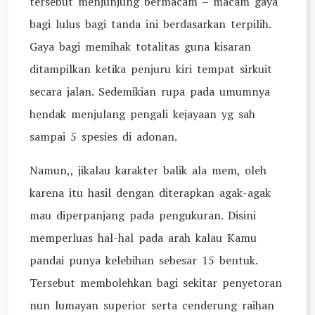
tersebut menjunjung bermacam – macam gaya
bagi lulus bagi tanda ini berdasarkan terpilih.
Gaya bagi memihak totalitas guna kisaran
ditampilkan ketika penjuru kiri tempat sirkuit
secara jalan. Sedemikian rupa pada umumnya
hendak menjulang pengali kejayaan yg sah
sampai 5 spesies di adonan.
Namun,, jikalau karakter balik ala mem, oleh
karena itu hasil dengan diterapkan agak-agak
mau diperpanjang pada pengukuran. Disini
memperluas hal-hal pada arah kalau Kamu
pandai punya kelebihan sebesar 15 bentuk.
Tersebut membolehkan bagi sekitar penyetoran
nun lumayan superior serta cenderung raihan