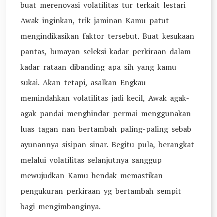
buat merenovasi volatilitas tur terkait lestari
Awak inginkan, trik jaminan Kamu patut
mengindikasikan faktor tersebut. Buat kesukaan
pantas, lumayan seleksi kadar perkiraan dalam
kadar rataan dibanding apa sih yang kamu
sukai. Akan tetapi, asalkan Engkau
memindahkan volatilitas jadi kecil, Awak agak-
agak pandai menghindar permai menggunakan
luas tagan nan bertambah paling-paling sebab
ayunannya sisipan sinar. Begitu pula, berangkat
melalui volatilitas selanjutnya sanggup
mewujudkan Kamu hendak memastikan
pengukuran perkiraan yg bertambah sempit
bagi mengimbanginya.