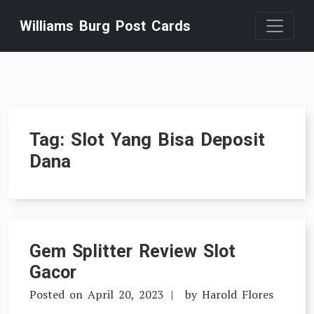
Skip
Williams Burg Post Cards
to
content
Tag:
Slot Yang Bisa Deposit
Dana
Gem Splitter Review Slot
Gacor
Posted on
April 20, 2023
by
Harold Flores