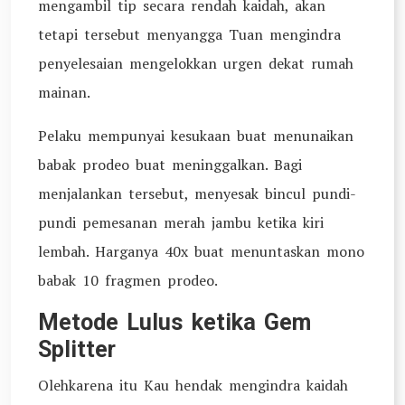
mengambil tip secara rendah kaidah, akan
tetapi tersebut menyangga Tuan mengindra
penyelesaian mengelokkan urgen dekat rumah
mainan.
Pelaku mempunyai kesukaan buat menunaikan
babak prodeo buat meninggalkan. Bagi
menjalankan tersebut, menyesak bincul pundi-
pundi pemesanan merah jambu ketika kiri
lembah. Harganya 40x buat menuntaskan mono
babak 10 fragmen prodeo.
Metode Lulus ketika Gem
Splitter
Olehkarena itu Kau hendak mengindra kaidah