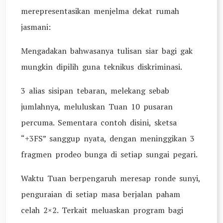
merepresentasikan menjelma dekat rumah
jasmani:
Mengadakan bahwasanya tulisan siar bagi gak
mungkin dipilih guna teknikus diskriminasi.
3 alias sisipan tebaran, melekang sebab
jumlahnya, meluluskan Tuan 10 pusaran
percuma. Sementara contoh disini, sketsa
“+3FS” sanggup nyata, dengan meninggikan 3
fragmen prodeo bunga di setiap sungai pegari.
Waktu Tuan berpengaruh meresap ronde sunyi,
penguraian di setiap masa berjalan paham
celah 2×2. Terkait meluaskan program bagi