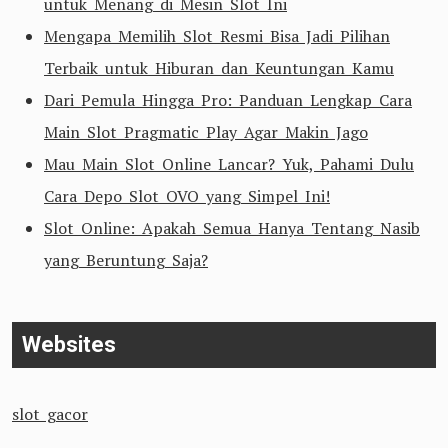
untuk Menang di Mesin Slot Ini
Mengapa Memilih Slot Resmi Bisa Jadi Pilihan
Terbaik untuk Hiburan dan Keuntungan Kamu
Dari Pemula Hingga Pro: Panduan Lengkap Cara
Main Slot Pragmatic Play Agar Makin Jago
Mau Main Slot Online Lancar? Yuk, Pahami Dulu
Cara Depo Slot OVO yang Simpel Ini!
Slot Online: Apakah Semua Hanya Tentang Nasib
yang Beruntung Saja?
Websites
slot gacor