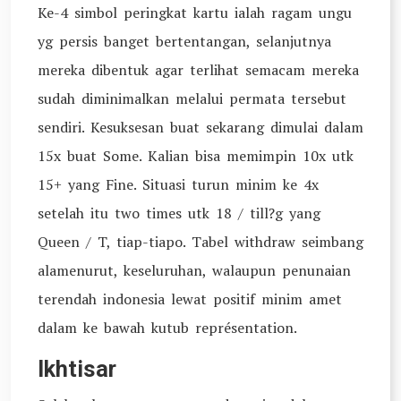
Ke-4 simbol peringkat kartu ialah ragam ungu
yg persis banget bertentangan, selanjutnya
mereka dibentuk agar terlihat semacam mereka
sudah diminimalkan melalui permata tersebut
sendiri. Kesuksesan buat sekarang dimulai dalam
15x buat Some. Kalian bisa memimpin 10x utk
15+ yang Fine. Situasi turun minim ke 4x
setelah itu two times utk 18 / till?g yang
Queen / T, tiap-tiapo. Tabel withdraw seimbang
alamenurut, keseluruhan, walaupun penunaian
terendah indonesia lewat positif minim amet
dalam ke bawah kutub représentation.
Ikhtisar