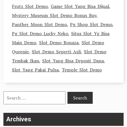
Frutz Slot Demo
,
Game Slot Yang Bisa Dijual
,
Mystery Museum Slot Demo Bonus Buy
,
Panther Moon Slot Demo
,
Pg Shop Slot Demo
,
Pg Slot Demo Lucky Neko
,
Situs Slot Yg Bisa
Main Demo
,
Slot Demo Bonaza
,
Slot Demo
Queenie
,
Slot Demo Seperti Asli
,
Slot Demo
Tembak Ikan
,
Slot Yang Bisa Deposit Dana
,
Slot Yang Pakai Pulsa
,
Temple Slot Demo
Search
for:
Archives