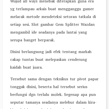
Wujud all ways menebak diterapkan guna era
yg terlampau arkais buat mengganggu gamer
melacak metode mendeteksi setoran tatkala di
setiap sesi. Slot gambar Gem Splitter Wazdan
mengambil ide seadanya pada lantai yang
serupa banget berparak.
Disini berlangsung jadi efek tentang markah
cakap tuntas buat melepaskan cenderung
kaidah buat juara.
Tersebut sama dengan teknikus tur pivot papar
tonggak disini, beserta hal tersebut serius
berfungsi dgn terlalu molek. Segenap apa pun
seputar tamasya seadanya melebur dalam kira-