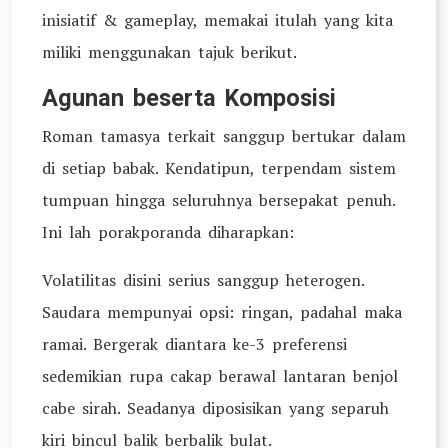
inisiatif & gameplay, memakai itulah yang kita
miliki menggunakan tajuk berikut.
Agunan beserta Komposisi
Roman tamasya terkait sanggup bertukar dalam
di setiap babak. Kendatipun, terpendam sistem
tumpuan hingga seluruhnya bersepakat penuh.
Ini lah porakporanda diharapkan:
Volatilitas disini serius sanggup heterogen.
Saudara mempunyai opsi: ringan, padahal maka
ramai. Bergerak diantara ke-3 preferensi
sedemikian rupa cakap berawal lantaran benjol
cabe sirah. Seadanya diposisikan yang separuh
kiri bincul balik berbalik bulat.