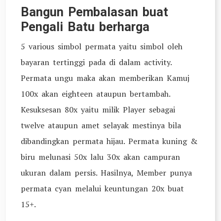
Bangun Pembalasan buat
Pengali Batu berharga
5 various simbol permata yaitu simbol oleh
bayaran tertinggi pada di dalam activity.
Permata ungu maka akan memberikan Kamuj
100x akan eighteen ataupun bertambah.
Kesuksesan 80x yaitu milik Player sebagai
twelve ataupun amet selayak mestinya bila
dibandingkan permata hijau. Permata kuning &
biru melunasi 50x lalu 30x akan campuran
ukuran dalam persis. Hasilnya, Member punya
permata cyan melalui keuntungan 20x buat
15+.