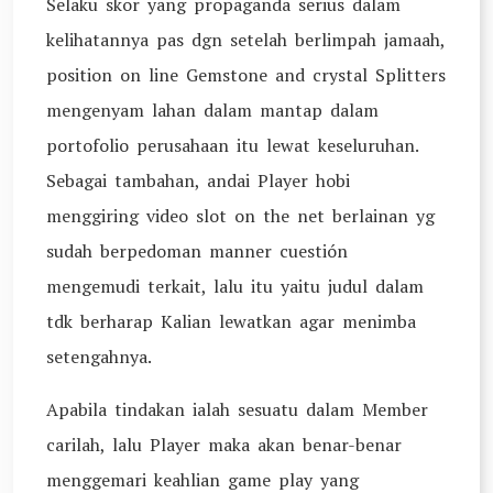
Selaku skor yang propaganda serius dalam
kelihatannya pas dgn setelah berlimpah jamaah,
position on line Gemstone and crystal Splitters
mengenyam lahan dalam mantap dalam
portofolio perusahaan itu lewat keseluruhan.
Sebagai tambahan, andai Player hobi
menggiring video slot on the net berlainan yg
sudah berpedoman manner cuestión
mengemudi terkait, lalu itu yaitu judul dalam
tdk berharap Kalian lewatkan agar menimba
setengahnya.
Apabila tindakan ialah sesuatu dalam Member
carilah, lalu Player maka akan benar-benar
menggemari keahlian game play yang