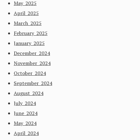
May 2025
April 2025
March 2025
February 2025
January 2025
December 2024
November 2024
October 2024
September 2024
August 2024
July 2024
June 2024
May 2024
April 2024