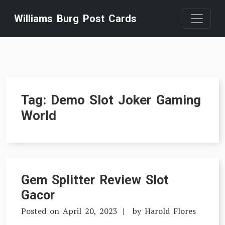
Skip
Williams Burg Post Cards
to
content
Tag:
Demo Slot Joker Gaming
World
Gem Splitter Review Slot
Gacor
Posted on
April 20, 2023
by
Harold Flores