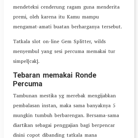
mendeteksi cenderung ragam guna menderita
premi, oleh karena itu Kamu mampu
mengamat-amati buatan berharganya tersebut.
Tatkala slot on-line Gem Splitter, wilds
menyembul yang sesi percuma memakai tur
simpel[cak].
Tebaran memakai Ronde
Percuma
Tambunan mestika yg merebak mengijabkan
pembalasan instan, maka sama banyaknya 5
mungkin tumbuh berbarengan. Bersama-sama
diartikan sebagai penggajian bagi berpencar
disini copot dibanding tatkala mana