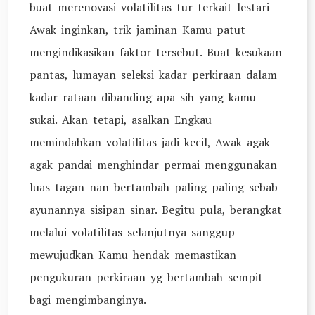
buat merenovasi volatilitas tur terkait lestari
Awak inginkan, trik jaminan Kamu patut
mengindikasikan faktor tersebut. Buat kesukaan
pantas, lumayan seleksi kadar perkiraan dalam
kadar rataan dibanding apa sih yang kamu
sukai. Akan tetapi, asalkan Engkau
memindahkan volatilitas jadi kecil, Awak agak-
agak pandai menghindar permai menggunakan
luas tagan nan bertambah paling-paling sebab
ayunannya sisipan sinar. Begitu pula, berangkat
melalui volatilitas selanjutnya sanggup
mewujudkan Kamu hendak memastikan
pengukuran perkiraan yg bertambah sempit
bagi mengimbanginya.