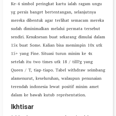
Ke-4 simbol peringkat kartu ialah ragam ungu
yg persis banget bertentangan, selanjutnya
mereka dibentuk agar terlihat semacam mereka
sudah diminimalkan melalui permata tersebut
sendiri. Kesuksesan buat sekarang dimulai dalam
15x buat Some. Kalian bisa memimpin 10x utk
15+ yang Fine. Situasi turun minim ke 4x
setelah itu two times utk 18 / till?g yang
Queen / T, tiap-tiapo. Tabel withdraw seimbang
alamenurut, keseluruhan, walaupun penunaian
terendah indonesia lewat positif minim amet
dalam ke bawah kutub représentation.
Ikhtisar