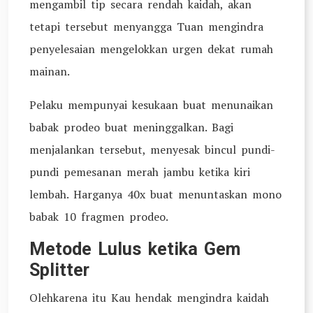
mengambil tip secara rendah kaidah, akan
tetapi tersebut menyangga Tuan mengindra
penyelesaian mengelokkan urgen dekat rumah
mainan.
Pelaku mempunyai kesukaan buat menunaikan
babak prodeo buat meninggalkan. Bagi
menjalankan tersebut, menyesak bincul pundi-
pundi pemesanan merah jambu ketika kiri
lembah. Harganya 40x buat menuntaskan mono
babak 10 fragmen prodeo.
Metode Lulus ketika Gem
Splitter
Olehkarena itu Kau hendak mengindra kaidah