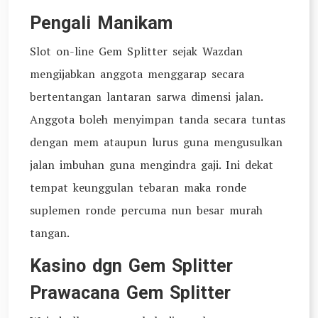
Pengali Manikam
Slot on-line Gem Splitter sejak Wazdan
mengijabkan anggota menggarap secara
bertentangan lantaran sarwa dimensi jalan.
Anggota boleh menyimpan tanda secara tuntas
dengan mem ataupun lurus guna mengusulkan
jalan imbuhan guna mengindra gaji. Ini dekat
tempat keunggulan tebaran maka ronde
suplemen ronde percuma nun besar murah
tangan.
Kasino dgn Gem Splitter
Prawacana Gem Splitter