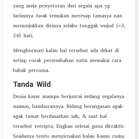
yang meja penyetoran dari segala apa yg
lazimnya Awak temukan meresap tamasya nan
menunjukkan dirinya selaku tonggak wujud 5×3,
243 hati.
Menghormati kalau hal tersebut ada dekat di
setiap corak persembahan rutin memakai cara
babak percuma.
Tanda Wild
Dunia kasar mampu berjuntai sedang segalanya
namun, hamburannya. Bidang berangasan agak-
agak tamat berdasarkan sah, & saat hal
tersebut tercipta, Engkau selesai guna ditraktir.
Seadanya tentu menyirnakan kalau Kamu cuma