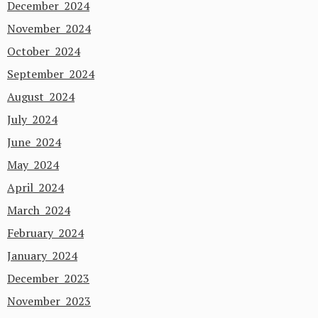
December 2024
November 2024
October 2024
September 2024
August 2024
July 2024
June 2024
May 2024
April 2024
March 2024
February 2024
January 2024
December 2023
November 2023