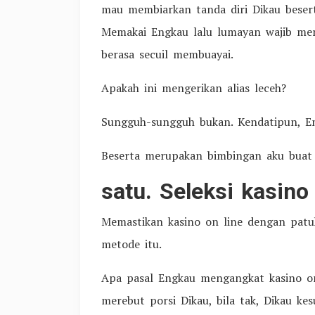
mau membiarkan tanda diri Dikau beser
Memakai Engkau lalu lumayan wajib me
berasa secuil membuayai.
Apakah ini mengerikan alias leceh?
Sungguh-sungguh bukan. Kendatipun, En
Beserta merupakan bimbingan aku buat
satu. Seleksi kasino
Memastikan kasino on line dengan patu
metode itu.
Apa pasal Engkau mengangkat kasino on
merebut porsi Dikau, bila tak, Dikau k