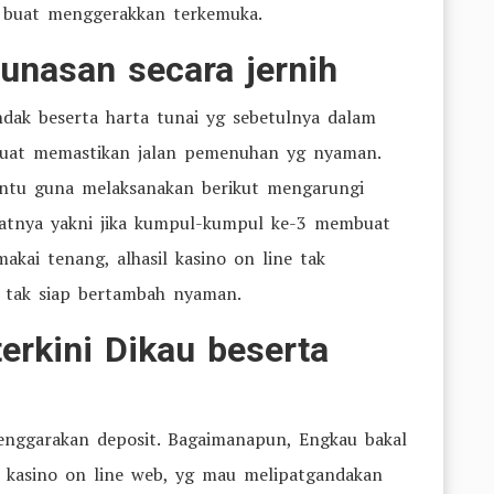
u buat menggerakkan terkemuka.
lunasan secara jernih
dak beserta harta tunai yg sebetulnya dalam
a buat memastikan jalan pemenuhan yg nyaman.
intu guna melaksanakan berikut mengarungi
aatnya yakni jika kumpul-kumpul ke-3 membuat
kai tenang, alhasil kasino on line tak
 tak siap bertambah nyaman.
terkini Dikau beserta
nggarakan deposit. Bagaimanapun, Engkau bakal
kasino on line web, yg mau melipatgandakan