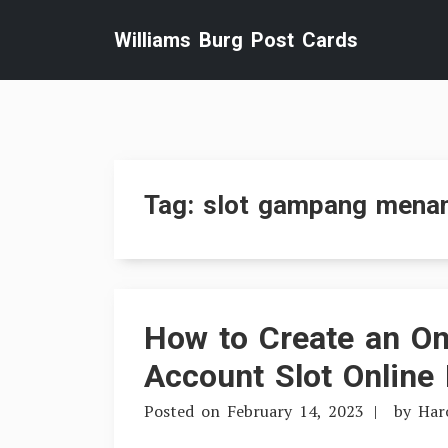
Skip
Williams Burg Post Cards
to
content
Tag:
slot gampang mena
How to Create an On
Account Slot Online
Posted on
February 14, 2023
by
Har