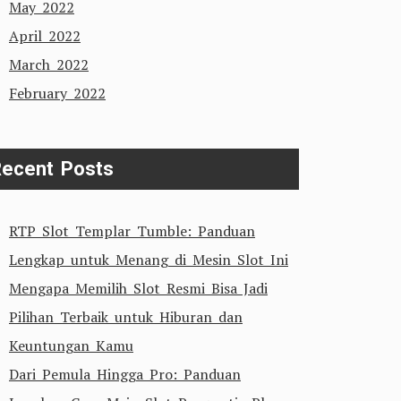
May 2022
April 2022
March 2022
February 2022
ecent Posts
RTP Slot Templar Tumble: Panduan
Lengkap untuk Menang di Mesin Slot Ini
Mengapa Memilih Slot Resmi Bisa Jadi
Pilihan Terbaik untuk Hiburan dan
Keuntungan Kamu
Dari Pemula Hingga Pro: Panduan