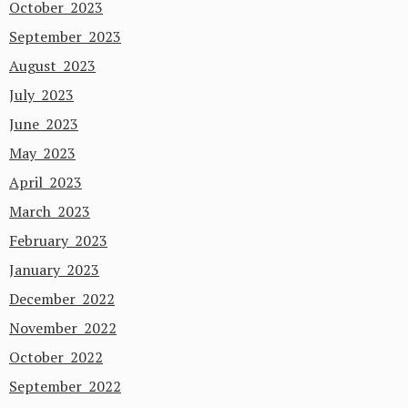
October 2023
September 2023
August 2023
July 2023
June 2023
May 2023
April 2023
March 2023
February 2023
January 2023
December 2022
November 2022
October 2022
September 2022