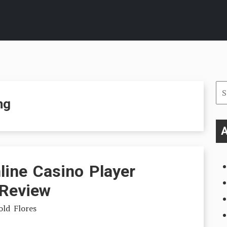
Se
ng
for
A
line Casino Player
 Review
old Flores