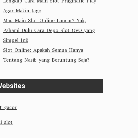
Lengkap Cara Main Slot Pragmatic Play
Agar Makin Jago
Mau Main Slot Online Lancar? Yuk,
Pahami Dulu Cara Depo Slot OVO yang
Simpel Ini!
Slot Online: Apakah Semua Hanya
Tentang Nasib yang Beruntung Saja?
ebsites
ot gacor
i slot