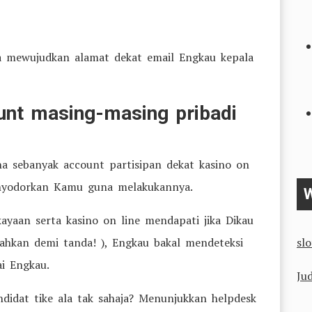
a mewujudkan alamat dekat email Engkau kepala
ount masing-masing pribadi
 sebanyak account partisipan dekat kasino on
enyodorkan Kamu guna melakukannya.
W
aan serta kasino on line mendapati jika Dikau
ahkan demi tanda! ), Engkau bakal mendeteksi
sl
i Engkau.
Jud
idat tike ala tak sahaja? Menunjukkan helpdesk