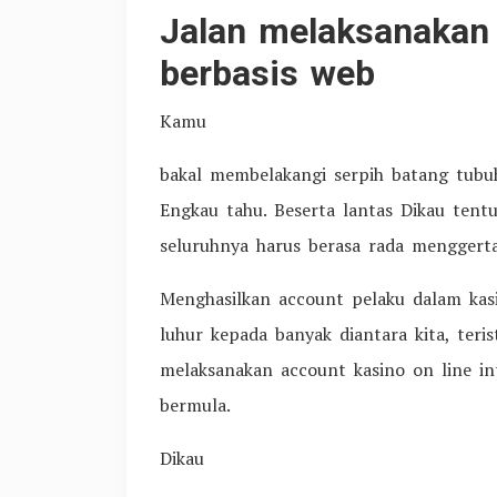
Jalan melaksanakan
berbasis web
Kamu
bakal membelakangi serpih batang tubu
Engkau tahu. Beserta lantas Dikau tent
seluruhnya harus berasa rada menggerta
Menghasilkan account pelaku dalam kasin
luhur kepada banyak diantara kita, teri
melaksanakan account kasino on line in
bermula.
Dikau