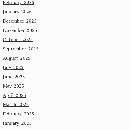
February 2026
January 2026
December 2025
November 2025
October 2025
September 2025
August 2025
July 2025
June 2025
May 2025
April 2025
March 2025
February 2025
January 2025