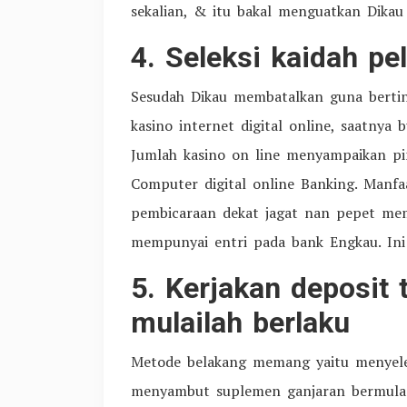
sekalian, & itu bakal menguatkan Dika
4. Seleksi kaidah pe
Sesudah Dikau membatalkan guna bertin
kasino internet digital online, saatny
Jumlah kasino on line menyampaikan p
Computer digital online Banking. Manf
pembicaraan dekat jagat nan pepet mema
mempunyai entri pada bank Engkau. Ini
5. Kerjakan deposit 
mulailah berlaku
Metode belakang memang yaitu menyele
menyambut suplemen ganjaran bermula 