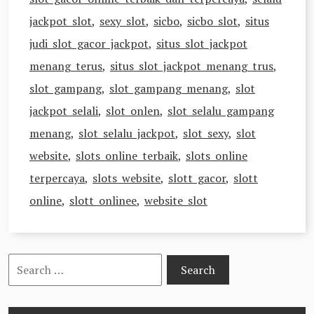
jackpot slot
,
sexy slot
,
sicbo
,
sicbo slot
,
situs
judi slot gacor jackpot
,
situs slot jackpot
menang terus
,
situs slot jackpot menang trus
,
slot gampang
,
slot gampang menang
,
slot
jackpot selali
,
slot onlen
,
slot selalu gampang
menang
,
slot selalu jackpot
,
slot sexy
,
slot
website
,
slots online terbaik
,
slots online
terpercaya
,
slots website
,
slott gacor
,
slott
online
,
slott onlinee
,
website slot
Search
for: