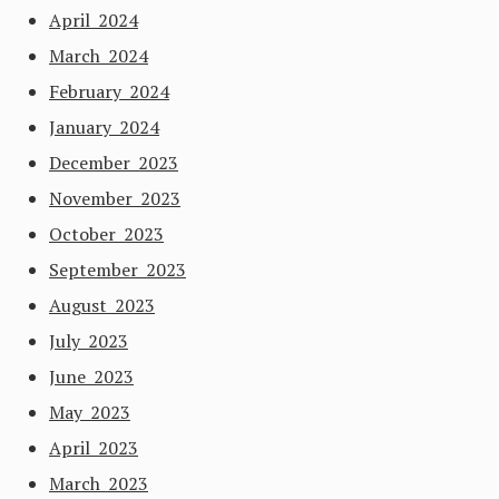
April 2024
March 2024
February 2024
January 2024
December 2023
November 2023
October 2023
September 2023
August 2023
July 2023
June 2023
May 2023
April 2023
March 2023