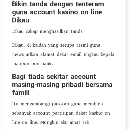
Bikin tanda dengan tenteram
guna account kasino on line
Dikau
Dikau cakap menghasilkan tanda
Dikau, & kaidah yang serupa resmi guna
mewujudkan alamat dekat email Engkau kepala
maupun bon bank:
Bagi tiada sekitar account
masing-masing pribadi bersama
famili
Itu menyambangi patokan guna membina
sebanyak account partisipan dekat kasino on
line on line. Mungkin aku amat tak