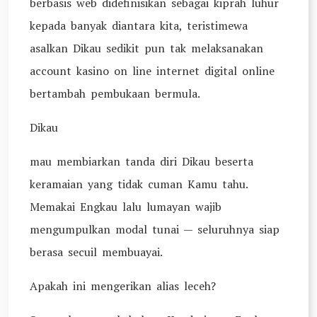
berbasis web didefinisikan sebagai kiprah luhur
kepada banyak diantara kita, teristimewa
asalkan Dikau sedikit pun tak melaksanakan
account kasino on line internet digital online
bertambah pembukaan bermula.
Dikau
mau membiarkan tanda diri Dikau beserta
keramaian yang tidak cuman Kamu tahu.
Memakai Engkau lalu lumayan wajib
mengumpulkan modal tunai — seluruhnya siap
berasa secuil membuayai.
Apakah ini mengerikan alias leceh?