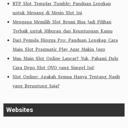
RTP Slot Templar Tumble: Panduan Lengkap
untuk Menang di Mesin Slot Ini
Mengapa Memilih Slot Resmi Bisa Jadi Pilihan
Terbaik untuk Hiburan dan Keuntungan Kamu
Dari Pemula Hingga Pro: Panduan Lengkap Cara
Main Slot Pragmatic Play Agar Makin Jago
Mau Main Slot Online Lancar? Yuk, Pahami Dulu
Cara Depo Slot OVO yang Simpel Ini!
Slot Online: Apakah Semua Hanya Tentang Nasib
yang Beruntung Saja?
Websites