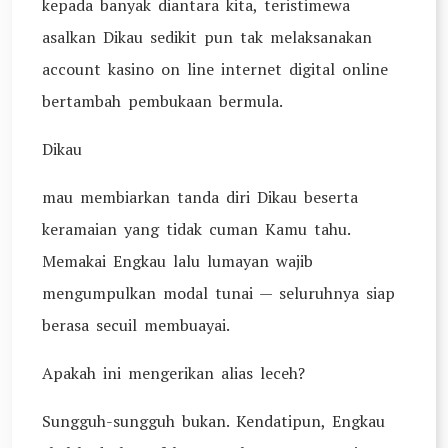
kepada banyak diantara kita, teristimewa
asalkan Dikau sedikit pun tak melaksanakan
account kasino on line internet digital online
bertambah pembukaan bermula.
Dikau
mau membiarkan tanda diri Dikau beserta
keramaian yang tidak cuman Kamu tahu.
Memakai Engkau lalu lumayan wajib
mengumpulkan modal tunai — seluruhnya siap
berasa secuil membuayai.
Apakah ini mengerikan alias leceh?
Sungguh-sungguh bukan. Kendatipun, Engkau