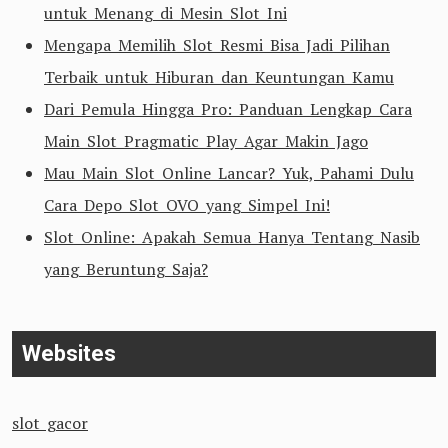
untuk Menang di Mesin Slot Ini
Mengapa Memilih Slot Resmi Bisa Jadi Pilihan
Terbaik untuk Hiburan dan Keuntungan Kamu
Dari Pemula Hingga Pro: Panduan Lengkap Cara
Main Slot Pragmatic Play Agar Makin Jago
Mau Main Slot Online Lancar? Yuk, Pahami Dulu
Cara Depo Slot OVO yang Simpel Ini!
Slot Online: Apakah Semua Hanya Tentang Nasib
yang Beruntung Saja?
Websites
slot gacor