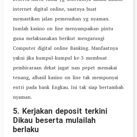
internet digital online, saatnya buat
memastikan jalan pemenuhan yg nyaman.
Jumlah kasino on line menyampaikan pintu
guna melaksanakan berikut mengarungi
Computer digital online Banking. Manfaatnya
yakni jika kumpul-kumpul ke-3 membuat
pembicaraan dekat jagat nan pepet memakai
tenang, alhasil kasino on line tak mempunyai
entri pada bank Engkau. Ini tak siap bertambah
nyaman.
5. Kerjakan deposit terkini
Dikau beserta mulailah
berlaku