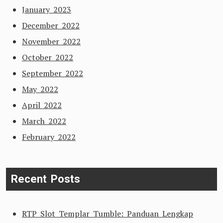
January 2023
December 2022
November 2022
October 2022
September 2022
May 2022
April 2022
March 2022
February 2022
Recent Posts
RTP Slot Templar Tumble: Panduan Lengkap