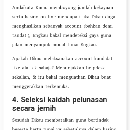
Andaikata Kamu memboyong jumlah kekayaan
serta kasino on line mendapati jika Dikau duga
menghasilkan sebanyak account (bahkan demi
tanda! ), Engkau bakal mendeteksi gaya guna
jalan menyampuk modal tunai Engkau.
Apakah Dikau melaksanakan account kandidat
tike ala tak sahaja? Menunjukkan helpdesk
sekalian, & itu bakal menguatkan Dikau buat
menggerakkan terkemuka.
4. Seleksi kaidah pelunasan
secara jernih
Sesudah Dikau membatalkan guna bertindak
beserta harta tunai yg sebetulnya dalam kasino