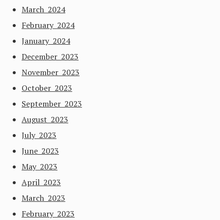
March 2024
February 2024
January 2024
December 2023
November 2023
October 2023
September 2023
August 2023
July 2023
June 2023
May 2023
April 2023
March 2023
February 2023