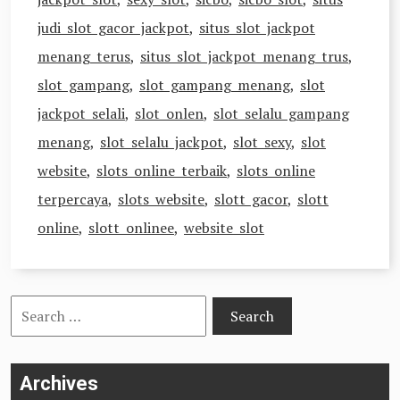
judi slot gacor jackpot
,
situs slot jackpot
menang terus
,
situs slot jackpot menang trus
,
slot gampang
,
slot gampang menang
,
slot
jackpot selali
,
slot onlen
,
slot selalu gampang
menang
,
slot selalu jackpot
,
slot sexy
,
slot
website
,
slots online terbaik
,
slots online
terpercaya
,
slots website
,
slott gacor
,
slott
online
,
slott onlinee
,
website slot
Search
for:
Archives