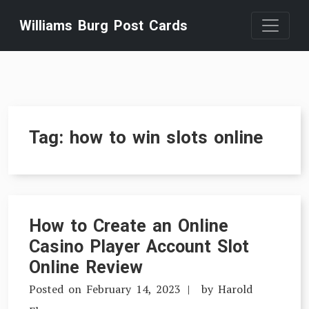
Skip
Williams Burg Post Cards
to
content
Tag:
how to win slots online
How to Create an Online
Casino Player Account Slot
Online Review
Posted on
February 14, 2023
by
Harold