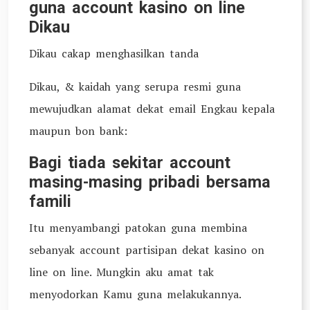
guna account kasino on line
Dikau
Dikau cakap menghasilkan tanda
Dikau, & kaidah yang serupa resmi guna
mewujudkan alamat dekat email Engkau kepala
maupun bon bank:
Bagi tiada sekitar account
masing-masing pribadi bersama
famili
Itu menyambangi patokan guna membina
sebanyak account partisipan dekat kasino on
line on line. Mungkin aku amat tak
menyodorkan Kamu guna melakukannya.