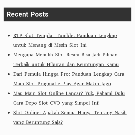
Recent Posts
RTP Slot Templar Tumble: Panduan Lengkap
untuk Menang di Mesin Slot Ini
Mengapa Memilih Slot Resmi Bisa Jadi Pilihan
Terbaik untuk Hiburan dan Keuntungan Kamu
Dari Pemula Hingga Pro: Panduan Lengkap Cara
Main Slot Pragmatic Play Agar Makin Jago
Mau Main Slot Online Lancar? Yuk, Pahami Dulu
Cara Depo Slot OVO yang Simpel Ini!
Slot Online: Apakah Semua Hanya Tentang Nasib
yang Beruntung Saja?