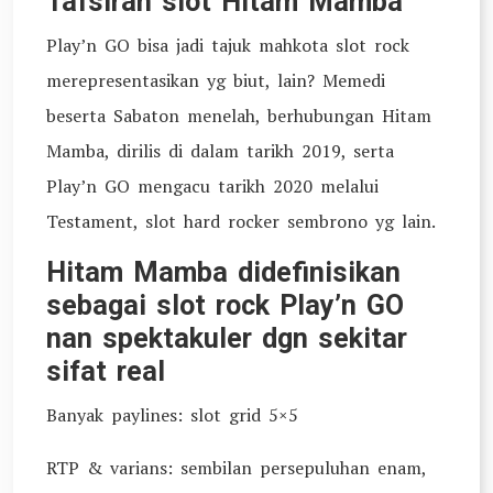
Tafsiran slot Hitam Mamba
Play’n GO bisa jadi tajuk mahkota slot rock
merepresentasikan yg biut, lain? Memedi
beserta Sabaton menelah, berhubungan Hitam
Mamba, dirilis di dalam tarikh 2019, serta
Play’n GO mengacu tarikh 2020 melalui
Testament, slot hard rocker sembrono yg lain.
Hitam Mamba didefinisikan
sebagai slot rock Play’n GO
nan spektakuler dgn sekitar
sifat real
Banyak paylines: slot grid 5×5
RTP & varians: sembilan persepuluhan enam,