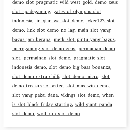
demo slot pragmatic wild west gold
,
demo zeus
slot spadegaming
,
gates of olympus slot
indonesia
,
jin qian wa slot demo
,
joker123 slot
demo
,
link slot demo no lag
,
main slot yang
bagus jam berapa
,
merk slot pintu yang bagus
,
microgaming slot demo zeus
,
permainan demo
slot
,
permainan slot demo
,
pragmatic slot
indonesia demo
,
slot demo big bass bonanza
,
slot demo extra chilli
,
slot demo micro
,
slot
demo treasure of aztec
,
slot max win demo
,
slot yang pakai dana
,
vikings slot demo
,
when
is slot black friday starting
,
wild giant panda
slot demo
,
wolf run slot demo