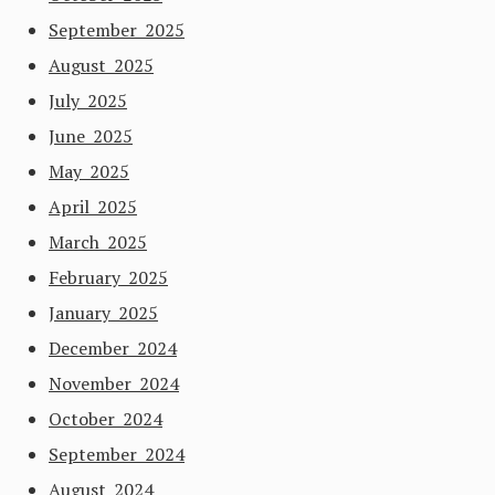
September 2025
August 2025
July 2025
June 2025
May 2025
April 2025
March 2025
February 2025
January 2025
December 2024
November 2024
October 2024
September 2024
August 2024