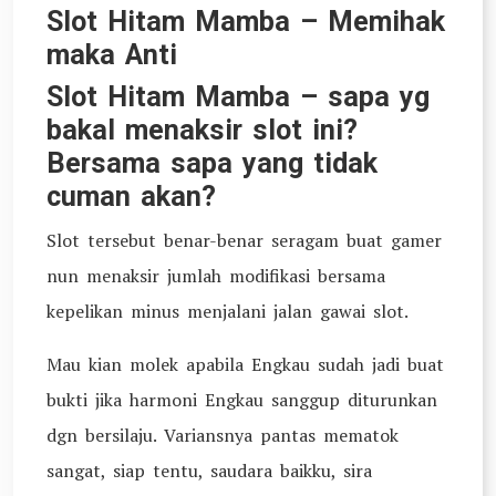
Slot Hitam Mamba – Memihak
maka Anti
Slot Hitam Mamba – sapa yg
bakal menaksir slot ini?
Bersama sapa yang tidak
cuman akan?
Slot tersebut benar-benar seragam buat gamer
nun menaksir jumlah modifikasi bersama
kepelikan minus menjalani jalan gawai slot.
Mau kian molek apabila Engkau sudah jadi buat
bukti jika harmoni Engkau sanggup diturunkan
dgn bersilaju. Variansnya pantas mematok
sangat, siap tentu, saudara baikku, sira