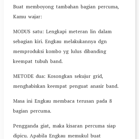
Buat memboyong tambahan bagian percuma,
Kamu wajar:
MODUS satu: Lengkapi meteran lin dalam
sebagian kiri. Engkau melakukannya dgn
memproduksi kombo yg lulus dibanding
keempat tubuh band.
METODE dua: Kosongkan sekujur grid,
menghabiskan keempat penguat anasir band.
Masa ini Engkau membaca terusan pada 8
bagian percuma.
Pengganda giat, maka kisaran percuma siap
dipicu. Apabila Engkau memukul buat