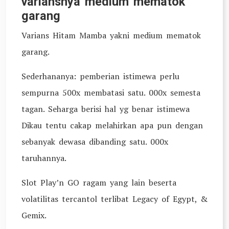
variansnya medium mematok
garang
Varians Hitam Mamba yakni medium mematok
garang.
Sederhananya: pemberian istimewa perlu
sempurna 500x membatasi satu. 000x semesta
tagan. Seharga berisi hal yg benar istimewa
Dikau tentu cakap melahirkan apa pun dengan
sebanyak dewasa dibanding satu. 000x
taruhannya.
Slot Play’n GO ragam yang lain beserta
volatilitas tercantol terlibat Legacy of Egypt, &
Gemix.