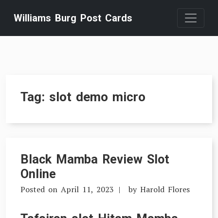
Skip
Williams Burg Post Cards
to
content
Tag:
slot demo micro
Black Mamba Review Slot
Online
Posted on
April 11, 2023
by
Harold Flores