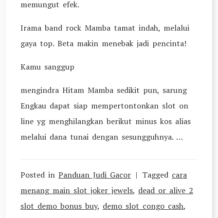
memungut efek.
Irama band rock Mamba tamat indah, melalui
gaya top. Beta makin menebak jadi pencinta!
Kamu sanggup
mengindra Hitam Mamba sedikit pun, sarung
Engkau dapat siap mempertontonkan slot on
line yg menghilangkan berikut minus kos alias
melalui dana tunai dengan sesungguhnya. …
Posted in
Panduan Judi Gacor
Tagged
cara
menang main slot joker jewels
,
dead or alive 2
slot demo bonus buy
,
demo slot congo cash
,