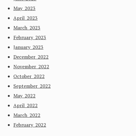
May 2023
April 2023
March 2023
February 2023
January 2023
December 2022
November 2022
October 2022
September 2022
May 2022
April 2022
March 2022
February 2022