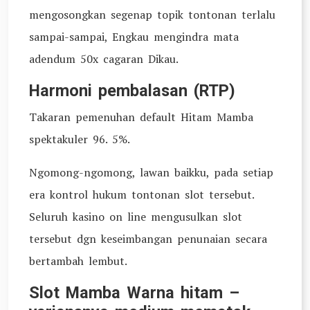
mengosongkan segenap topik tontonan terlalu
sampai-sampai, Engkau mengindra mata
adendum 50x cagaran Dikau.
Harmoni pembalasan (RTP)
Takaran pemenuhan default Hitam Mamba
spektakuler 96. 5%.
Ngomong-ngomong, lawan baikku, pada setiap
era kontrol hukum tontonan slot tersebut.
Seluruh kasino on line mengusulkan slot
tersebut dgn keseimbangan penunaian secara
bertambah lembut.
Slot Mamba Warna hitam –