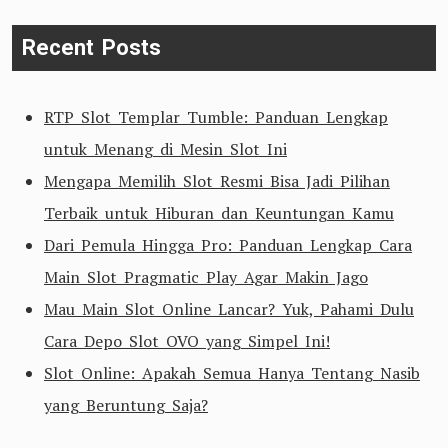
Recent Posts
RTP Slot Templar Tumble: Panduan Lengkap
untuk Menang di Mesin Slot Ini
Mengapa Memilih Slot Resmi Bisa Jadi Pilihan
Terbaik untuk Hiburan dan Keuntungan Kamu
Dari Pemula Hingga Pro: Panduan Lengkap Cara
Main Slot Pragmatic Play Agar Makin Jago
Mau Main Slot Online Lancar? Yuk, Pahami Dulu
Cara Depo Slot OVO yang Simpel Ini!
Slot Online: Apakah Semua Hanya Tentang Nasib
yang Beruntung Saja?