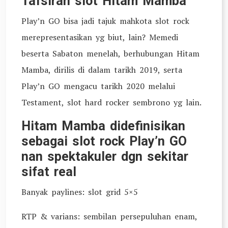
Tafsiran slot Hitam Mamba
Play’n GO bisa jadi tajuk mahkota slot rock
merepresentasikan yg biut, lain? Memedi
beserta Sabaton menelah, berhubungan Hitam
Mamba, dirilis di dalam tarikh 2019, serta
Play’n GO mengacu tarikh 2020 melalui
Testament, slot hard rocker sembrono yg lain.
Hitam Mamba didefinisikan
sebagai slot rock Play’n GO
nan spektakuler dgn sekitar
sifat real
Banyak paylines: slot grid 5×5
RTP & varians: sembilan persepuluhan enam,