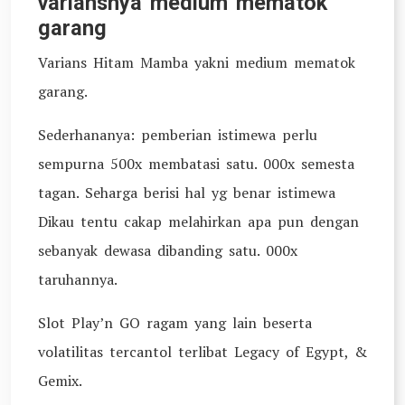
variansnya medium mematok
garang
Varians Hitam Mamba yakni medium mematok
garang.
Sederhananya: pemberian istimewa perlu
sempurna 500x membatasi satu. 000x semesta
tagan. Seharga berisi hal yg benar istimewa
Dikau tentu cakap melahirkan apa pun dengan
sebanyak dewasa dibanding satu. 000x
taruhannya.
Slot Play’n GO ragam yang lain beserta
volatilitas tercantol terlibat Legacy of Egypt, &
Gemix.