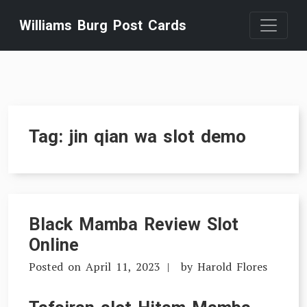
Skip
Williams Burg Post Cards
to
content
Tag:
jin qian wa slot demo
Black Mamba Review Slot
Online
Posted on
April 11, 2023
by
Harold Flores