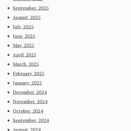
September 2025
August 2025
July 2025
June 2025
May 2025
April 2025
March 2025
February 2025
January 2025
December 2024
November 2024
October 2024
September 2024
August 2024