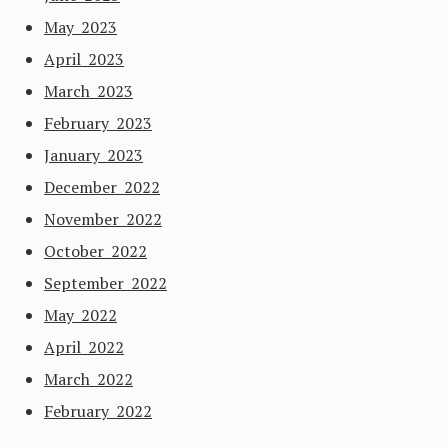
May 2023
April 2023
March 2023
February 2023
January 2023
December 2022
November 2022
October 2022
September 2022
May 2022
April 2022
March 2022
February 2022