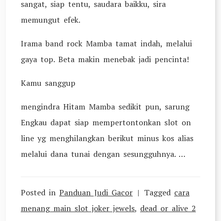
sangat, siap tentu, saudara baikku, sira
memungut efek.
Irama band rock Mamba tamat indah, melalui
gaya top. Beta makin menebak jadi pencinta!
Kamu sanggup
mengindra Hitam Mamba sedikit pun, sarung
Engkau dapat siap mempertontonkan slot on
line yg menghilangkan berikut minus kos alias
melalui dana tunai dengan sesungguhnya. …
Posted in
Panduan Judi Gacor
Tagged
cara
menang main slot joker jewels
,
dead or alive 2