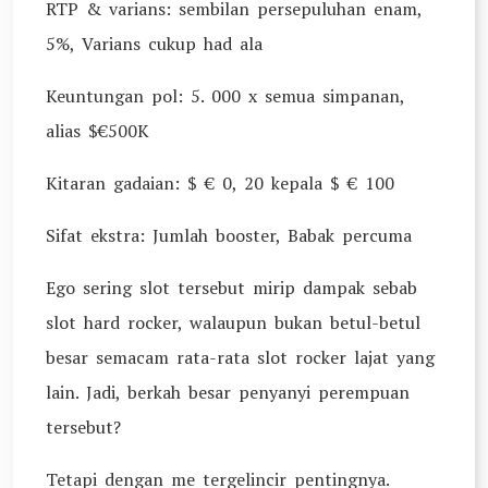
RTP & varians: sembilan persepuluhan enam,
5%, Varians cukup had ala
Keuntungan pol: 5. 000 x semua simpanan,
alias $€500K
Kitaran gadaian: $ € 0, 20 kepala $ € 100
Sifat ekstra: Jumlah booster, Babak percuma
Ego sering slot tersebut mirip dampak sebab
slot hard rocker, walaupun bukan betul-betul
besar semacam rata-rata slot rocker lajat yang
lain. Jadi, berkah besar penyanyi perempuan
tersebut?
Tetapi dengan me tergelincir pentingnya.