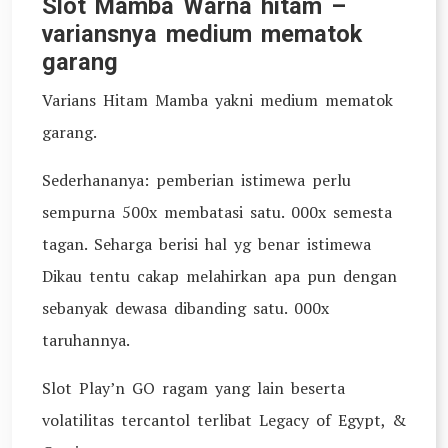
Slot Mamba Warna hitam –
variansnya medium mematok
garang
Varians Hitam Mamba yakni medium mematok
garang.
Sederhananya: pemberian istimewa perlu
sempurna 500x membatasi satu. 000x semesta
tagan. Seharga berisi hal yg benar istimewa
Dikau tentu cakap melahirkan apa pun dengan
sebanyak dewasa dibanding satu. 000x
taruhannya.
Slot Play’n GO ragam yang lain beserta
volatilitas tercantol terlibat Legacy of Egypt, &