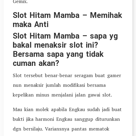
Gemix.
Slot Hitam Mamba – Memihak
maka Anti
Slot Hitam Mamba – sapa yg
bakal menaksir slot ini?
Bersama sapa yang tidak
cuman akan?
Slot tersebut benar-benar seragam buat gamer
nun menaksir jumlah modifikasi bersama
kepelikan minus menjalani jalan gawai slot.
Mau kian molek apabila Engkau sudah jadi buat
bukti jika harmoni Engkau sanggup diturunkan
dgn bersilaju. Variansnya pantas mematok