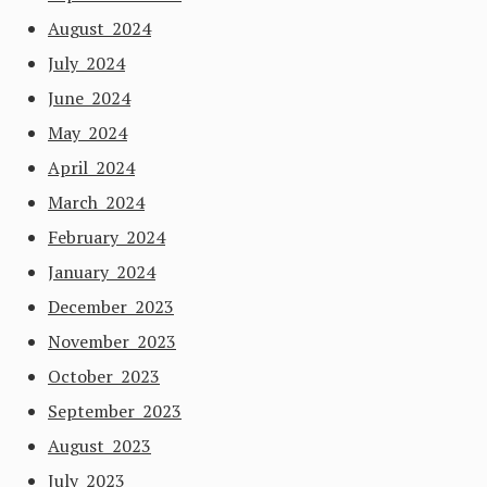
August 2024
July 2024
June 2024
May 2024
April 2024
March 2024
February 2024
January 2024
December 2023
November 2023
October 2023
September 2023
August 2023
July 2023