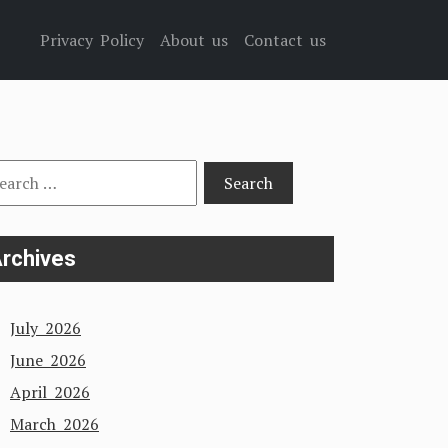
Privacy Policy
About us
Contact us
arch
:
rchives
July 2026
June 2026
April 2026
March 2026