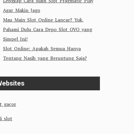
Lengkap Cara Main Slot Pragmatic Play
Agar Makin Jago
Mau Main Slot Online Lancar? Yuk,
Pahami Dulu Cara Depo Slot OVO yang
Simpel Ini!
Slot Online: Apakah Semua Hanya
Tentang Nasib yang Beruntung Saja?
ebsites
ot gacor
i slot