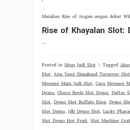
‘
Mainkan Rise of Angan-angan dekat Wil
Rise of Khayalan Slot:
…
Posted in
Situs Judi Slot
Tagged
Akun
Slot
,
Apa Yang Dimaksud Turnover Slot
Menang Main Judi Slot
,
Cara Menang Ma
Demo
,
Choco Reels Slot Demo
,
Daftar 
Slot
,
Demo Slot Buffalo King
,
Demo Slo
Slot Demo
,
Jdb Demo Slot
,
Lucky Phar
Slot Demo Hot Fruit
,
Slot Machine Gra