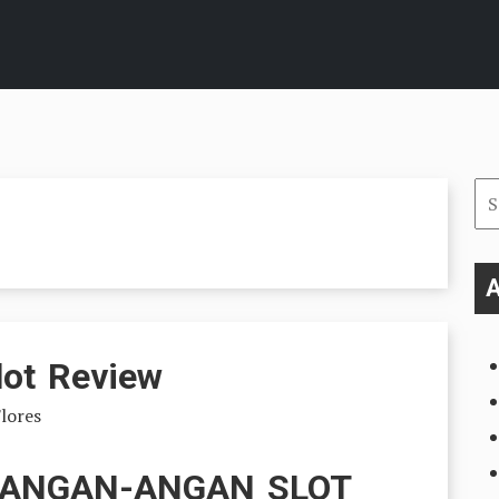
Se
for
A
lot Review
lores
F ANGAN-ANGAN SLOT