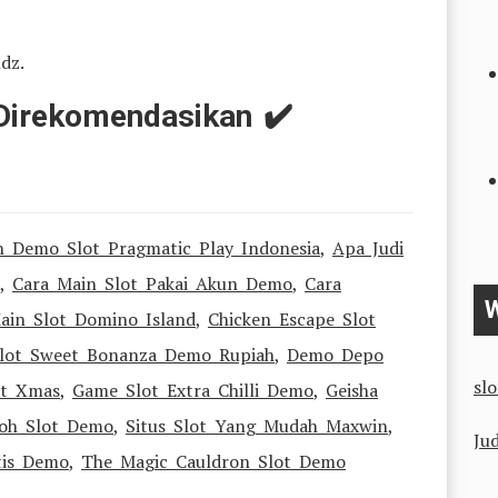
dz.
 Direkomendasikan ✔️
 Demo Slot Pragmatic Play Indonesia
,
Apa Judi
,
Cara Main Slot Pakai Akun Demo
,
Cara
W
in Slot Domino Island
,
Chicken Escape Slot
Slot Sweet Bonanza Demo Rupiah
,
Demo Depo
sl
t Xmas
,
Game Slot Extra Chilli Demo
,
Geisha
aoh Slot Demo
,
Situs Slot Yang Mudah Maxwin
,
Jud
tis Demo
,
The Magic Cauldron Slot Demo