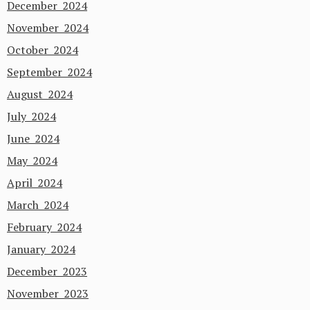
December 2024
November 2024
October 2024
September 2024
August 2024
July 2024
June 2024
May 2024
April 2024
March 2024
February 2024
January 2024
December 2023
November 2023