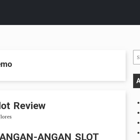
Se
emo
for
A
lot Review
lores
F ANGAN-ANGAN SLOT