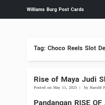
Skip
Williams Burg Post Cards
to
content
Tag:
Choco Reels Slot D
Rise of Maya Judi S
Posted on
May 11, 2023
by
Harold F
Pandangan RISE O