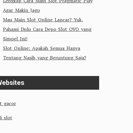
Lengkap Cara Main Slot Pragmatic Play
Agar Makin Jago
Mau Main Slot Online Lancar? Yuk,
Pahami Dulu Cara Depo Slot OVO yang
Simpel Ini!
Slot Online: Apakah Semua Hanya
Tentang Nasib yang Beruntung Saja?
ebsites
ot gacor
i slot