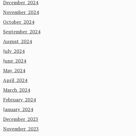
December 2024
November 2024
October 2024
September 2024
August 2024
July 2024
June 2024
May 2024
April 2024
March 2024
February 2024
January 2024
December 2023
November 2023