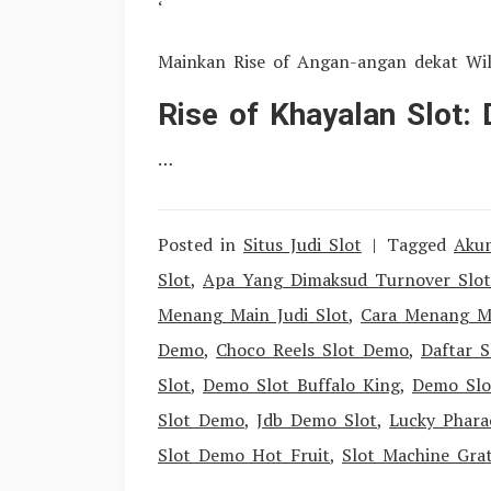
‘
Mainkan Rise of Angan-angan dekat Wil
Rise of Khayalan Slot:
…
Posted in
Situs Judi Slot
Tagged
Akun
Slot
,
Apa Yang Dimaksud Turnover Slot
Menang Main Judi Slot
,
Cara Menang Ma
Demo
,
Choco Reels Slot Demo
,
Daftar 
Slot
,
Demo Slot Buffalo King
,
Demo Slo
Slot Demo
,
Jdb Demo Slot
,
Lucky Phar
Slot Demo Hot Fruit
,
Slot Machine Gra