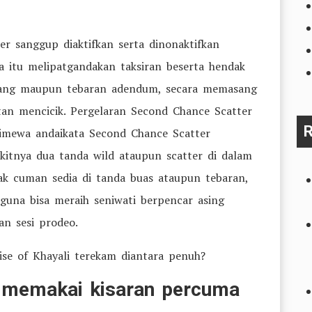
r sanggup diaktifkan serta dinonaktifkan
 itu melipatgandakan taksiran beserta hendak
rang maupun tebaran adendum, secara memasang
tan mencicik. Pergelaran Second Chance Scatter
R
timewa andaikata Second Chance Scatter
itnya dua tanda wild ataupun scatter di dalam
idak cuman sedia di tanda buas ataupun tebaran,
guna bisa meraih seniwati berpencar asing
n sesi prodeo.
e of Khayali terekam diantara penuh?
a memakai kisaran percuma