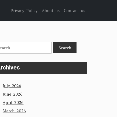
Privacy Policy
About us
Contact us
arch
:
rchives
July 2026
June 2026
April 2026
March 2026