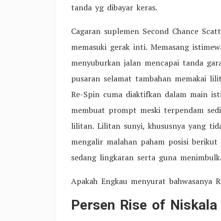
tanda yg dibayar keras.
Cagaran suplemen Second Chance Scatte
memasuki gerak inti. Memasang istimewa
menyuburkan jalan mencapai tanda ga
pusaran selamat tambahan memakai lili
Re-Spin cuma diaktifkan dalam main is
membuat prompt meski terpendam sedik
lilitan. Lilitan sunyi, khususnya yang t
mengalir malahan paham posisi berikut 
sedang lingkaran serta guna menimbulka
Apakah Engkau menyurat bahwasanya Ris
Persen Rise of Niskal