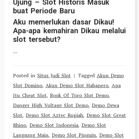
Ujung – Slot Historis Masuk
buat Periode Baru
Aku memerlukan dasar Dikau!
Apa-apa kemahiran Dikau melalui
slot tersebut?
…
Posted in
Situs Judi Slot
Tagged
Akun Demo
Slot Domino
,
Akun Demo Slot Habanero
,
Apa
Itu Cheat Slot
,
Book Of Toro Slot Demo
,
Danger High Voltage Slot Demo
,
Demo Dewa
Slot
,
Demo Slot Aztec Rupiah
,
Demo Slot Great
Rhino
,
Demo Slot Indonesia
,
Demo Slot
Langsung Main
,
Demo Slot Pinguin
,
Demo Slot