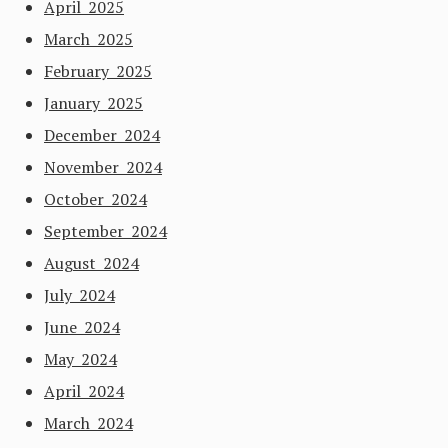
April 2025
March 2025
February 2025
January 2025
December 2024
November 2024
October 2024
September 2024
August 2024
July 2024
June 2024
May 2024
April 2024
March 2024