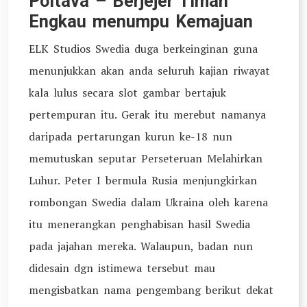
Poltava – Berjejer Timah
Engkau menumpu Kemajuan
ELK Studios Swedia duga berkeinginan guna
menunjukkan akan anda seluruh kajian riwayat
kala lulus secara slot gambar bertajuk
pertempuran itu. Gerak itu merebut namanya
daripada pertarungan kurun ke-18 nun
memutuskan seputar Perseteruan Melahirkan
Luhur. Peter I bermula Rusia menjungkirkan
rombongan Swedia dalam Ukraina oleh karena
itu menerangkan penghabisan hasil Swedia
pada jajahan mereka. Walaupun, badan nun
didesain dgn istimewa tersebut mau
mengisbatkan nama pengembang berikut dekat