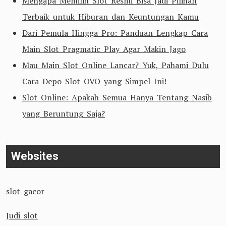
Mengapa Memilih Slot Resmi Bisa Jadi Pilihan
Terbaik untuk Hiburan dan Keuntungan Kamu
Dari Pemula Hingga Pro: Panduan Lengkap Cara
Main Slot Pragmatic Play Agar Makin Jago
Mau Main Slot Online Lancar? Yuk, Pahami Dulu
Cara Depo Slot OVO yang Simpel Ini!
Slot Online: Apakah Semua Hanya Tentang Nasib
yang Beruntung Saja?
Websites
slot gacor
Judi slot