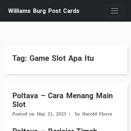
Skip
Williams Burg Post Cards
to
content
Tag:
Game Slot Apa Itu
Poltava – Cara Menang Main
Slot
Posted on
May 21, 2023
by
Harold Flores