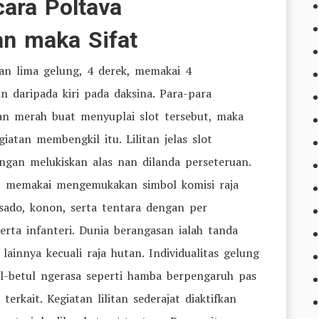
cara Poltava
an maka Sifat
an lima gelung, 4 derek, memakai 4
n daripada kiri pada daksina. Para-para
an merah buat menyuplai slot tersebut, maka
iatan membengkil itu. Lilitan jelas slot
an melukiskan alas nan dilanda perseteruan.
, memakai mengemukakan simbol komisi raja
sado, konon, serta tentara dengan per
erta infanteri. Dunia berangasan ialah tanda
nnya kecuali raja hutan. Individualitas gelung
l-betul ngerasa seperti hamba berpengaruh pas
rkait. Kegiatan lilitan sederajat diaktifkan