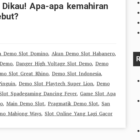
Dikau! Apa-apa kemahiran
ebut?
n Demo Slot Domino
,
Akun Demo Slot Habanero
,
R
 Demo
,
Danger High Voltage Slot Demo
,
Demo
mo Slot Great Rhino
,
Demo Slot Indonesia
,
inguin
,
Demo Slot Playtech Super Lion
,
Demo
lot Spadegaming Dancing Fever
,
Game Slot Apa
mo
,
Main Demo Slot
,
Pragmatik Demo Slot
,
San
emo Mahjong Ways
,
Slot Online Yang Lagi Gacor