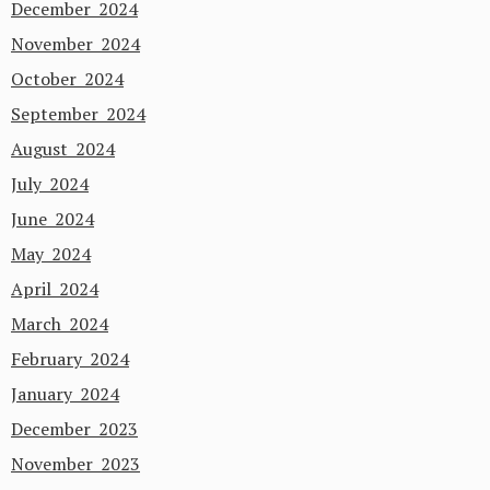
December 2024
November 2024
October 2024
September 2024
August 2024
July 2024
June 2024
May 2024
April 2024
March 2024
February 2024
January 2024
December 2023
November 2023