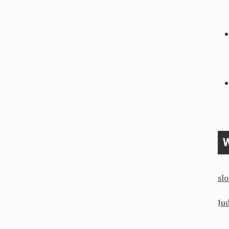
W
sl
Jud