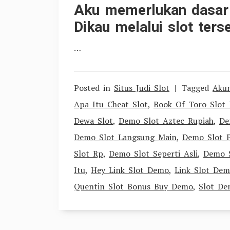
Aku memerlukan dasar 
Dikau melalui slot ters
…
Posted in
Situs Judi Slot
Tagged
Aku
Apa Itu Cheat Slot
,
Book Of Toro Slot
Dewa Slot
,
Demo Slot Aztec Rupiah
,
De
Demo Slot Langsung Main
,
Demo Slot P
Slot Rp
,
Demo Slot Seperti Asli
,
Demo S
Itu
,
Hey Link Slot Demo
,
Link Slot De
Quentin Slot Bonus Buy Demo
,
Slot D