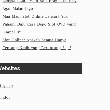
Lengkap Cara Main Slot Pragmatic Play
Agar Makin Jago
Mau Main Slot Online Lancar? Yuk,
Pahami Dulu Cara Depo Slot OVO yang
Simpel Ini!
Slot Online: Apakah Semua Hanya
Tentang Nasib yang Beruntung Saja?
ebsites
ot gacor
i slot