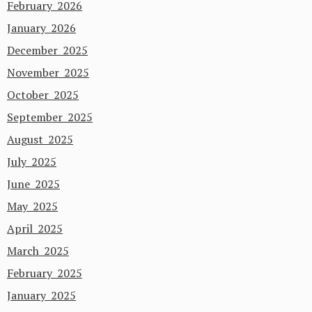
February 2026
January 2026
December 2025
November 2025
October 2025
September 2025
August 2025
July 2025
June 2025
May 2025
April 2025
March 2025
February 2025
January 2025