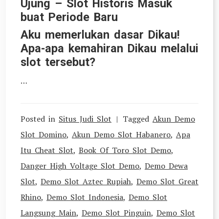
Ujung – Slot Historis Masuk
buat Periode Baru
Aku memerlukan dasar Dikau!
Apa-apa kemahiran Dikau melalui
slot tersebut?
…
Posted in
Situs Judi Slot
Tagged
Akun Demo
Slot Domino
,
Akun Demo Slot Habanero
,
Apa
Itu Cheat Slot
,
Book Of Toro Slot Demo
,
Danger High Voltage Slot Demo
,
Demo Dewa
Slot
,
Demo Slot Aztec Rupiah
,
Demo Slot Great
Rhino
,
Demo Slot Indonesia
,
Demo Slot
Langsung Main
,
Demo Slot Pinguin
,
Demo Slot