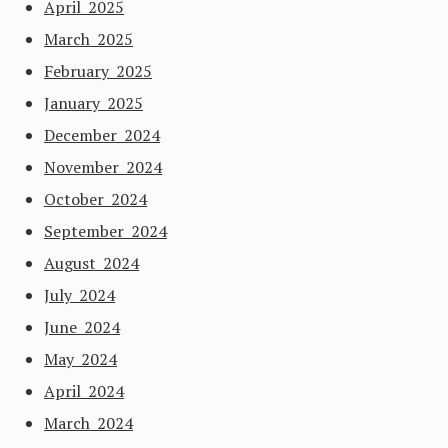
April 2025
March 2025
February 2025
January 2025
December 2024
November 2024
October 2024
September 2024
August 2024
July 2024
June 2024
May 2024
April 2024
March 2024