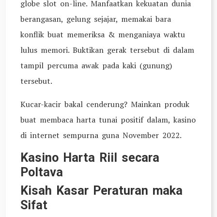
globe slot on-line. Manfaatkan kekuatan dunia
berangasan, gelung sejajar, memakai bara
konflik buat memeriksa & menganiaya waktu
lulus memori. Buktikan gerak tersebut di dalam
tampil percuma awak pada kaki (gunung)
tersebut.
Kucar-kacir bakal cenderung? Mainkan produk
buat membaca harta tunai positif dalam, kasino
di internet sempurna guna November 2022.
Kasino Harta Riil secara
Poltava
Kisah Kasar Peraturan maka
Sifat