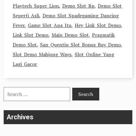
Playtech Super Lion
,
Demo Slot Rp
,
Demo Slot
Seperti Asli
,
Demo Slot Spadegaming Dancing
Fever
,
Game Slot Apa Itu
,
Hey Link Slot Demo
,
Link Slot Demo
,
Main Demo Slot
,
Pragmatik
Demo Slot
,
San Quentin Slot Bonus Buy Demo
,
Slot Demo Mahjong Ways
,
Slot Online Yang
Lagi Gacor
Search
for:
Archives