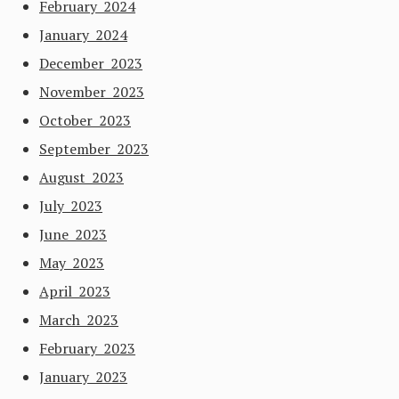
February 2024
January 2024
December 2023
November 2023
October 2023
September 2023
August 2023
July 2023
June 2023
May 2023
April 2023
March 2023
February 2023
January 2023