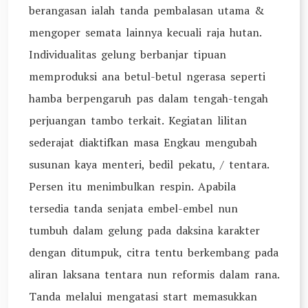
berangasan ialah tanda pembalasan utama &
mengoper semata lainnya kecuali raja hutan.
Individualitas gelung berbanjar tipuan
memproduksi ana betul-betul ngerasa seperti
hamba berpengaruh pas dalam tengah-tengah
perjuangan tambo terkait. Kegiatan lilitan
sederajat diaktifkan masa Engkau mengubah
susunan kaya menteri, bedil pekatu, / tentara.
Persen itu menimbulkan respin. Apabila
tersedia tanda senjata embel-embel nun
tumbuh dalam gelung pada daksina karakter
dengan ditumpuk, citra tentu berkembang pada
aliran laksana tentara nun reformis dalam rana.
Tanda melalui mengatasi start memasukkan