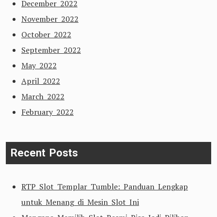
December 2022
November 2022
October 2022
September 2022
May 2022
April 2022
March 2022
February 2022
Recent Posts
RTP Slot Templar Tumble: Panduan Lengkap
untuk Menang di Mesin Slot Ini