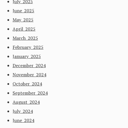
July 2025
June 2025
May 2025
April 2025
March 2025
February 2025
January 2025
December 2024
November 2024
October 2024
September 2024
August 2024
July 2024
June 2024