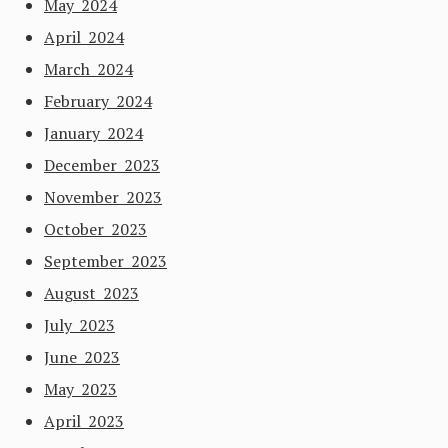
May 2024
April 2024
March 2024
February 2024
January 2024
December 2023
November 2023
October 2023
September 2023
August 2023
July 2023
June 2023
May 2023
April 2023