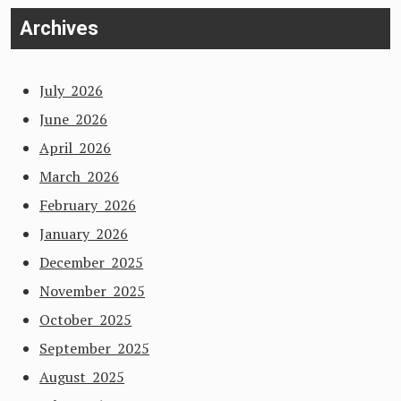
Archives
July 2026
June 2026
April 2026
March 2026
February 2026
January 2026
December 2025
November 2025
October 2025
September 2025
August 2025