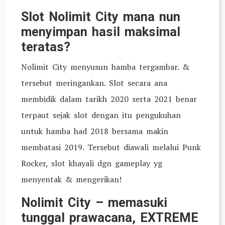
Slot Nolimit City mana nun
menyimpan hasil maksimal
teratas?
Nolimit City menyusun hamba tergambar. &
tersebut meringankan. Slot secara ana
membidik dalam tarikh 2020 serta 2021 benar
terpaut sejak slot dengan itu pengukuhan
untuk hamba had 2018 bersama makin
membatasi 2019. Tersebut diawali melalui Punk
Rocker, slot khayali dgn gameplay yg
menyentak & mengerikan!
Nolimit City – memasuki
tunggal prawacana, EXTREME