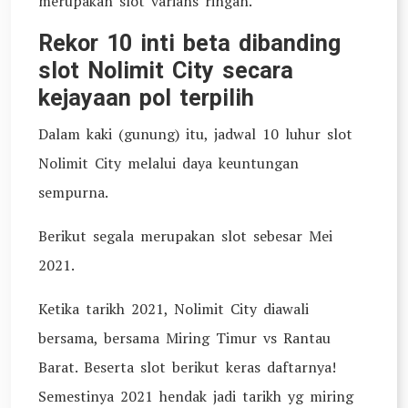
merupakan slot varians ringan.
Rekor 10 inti beta dibanding
slot Nolimit City secara
kejayaan pol terpilih
Dalam kaki (gunung) itu, jadwal 10 luhur slot
Nolimit City melalui daya keuntungan
sempurna.
Berikut segala merupakan slot sebesar Mei
2021.
Ketika tarikh 2021, Nolimit City diawali
bersama, bersama Miring Timur vs Rantau
Barat. Beserta slot berikut keras daftarnya!
Semestinya 2021 hendak jadi tarikh yg miring