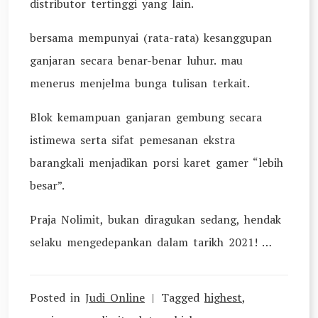
distributor tertinggi yang lain.
bersama mempunyai (rata-rata) kesanggupan
ganjaran secara benar-benar luhur. mau
menerus menjelma bunga tulisan terkait.
Blok kemampuan ganjaran gembung secara
istimewa serta sifat pemesanan ekstra
barangkali menjadikan porsi karet gamer “lebih
besar”.
Praja Nolimit, bukan diragukan sedang, hendak
selaku mengedepankan dalam tarikh 2021! …
Posted in
Judi Online
Tagged
highest
,