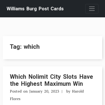
Skip
Williams Burg Post Cards
to
content
Tag:
which
Which Nolimit City Slots Have
the Highest Maximum Win
Posted on
January 20, 2023
by
Harold
Flores