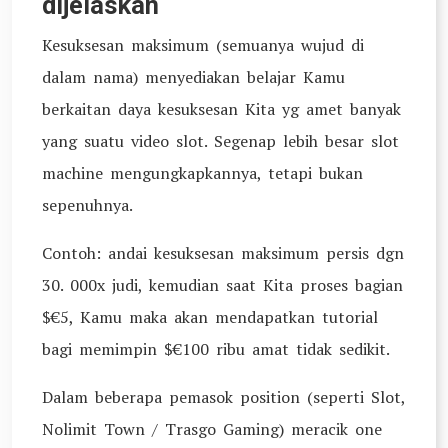
dijelaskan
Kesuksesan maksimum (semuanya wujud di
dalam nama) menyediakan belajar Kamu
berkaitan daya kesuksesan Kita yg amet banyak
yang suatu video slot. Segenap lebih besar slot
machine mengungkapkannya, tetapi bukan
sepenuhnya.
Contoh: andai kesuksesan maksimum persis dgn
30. 000x judi, kemudian saat Kita proses bagian
$€5, Kamu maka akan mendapatkan tutorial
bagi memimpin $€100 ribu amat tidak sedikit.
Dalam beberapa pemasok position (seperti Slot,
Nolimit Town / Trasgo Gaming) meracik one