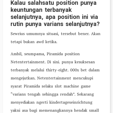
Kalau salahsatu position punya
keuntungan terbanyak
selanjutnya, apa position ini via
rutin punya varians selanjutnya?
Sewrius umumnya situasi, tersebut bener. Akan
tetapi bukan awd ketika.
Ambil, seumpama, Piramida position
Netentertainment. Di sini. punya kesuksesan
terbanyak melalui thirty-eight. 000x bet dalam
mengejutkan. Netentertainment mencukupi
syarat Piramida selaku slot machine game
“varians tengah sehingga rendah”. Sekarang
menyediakan ngerti kindertageseinrichtung
yakni asa bagi memenangkannya hendak small