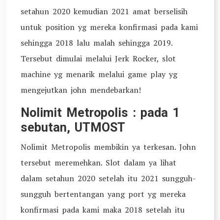
setahun 2020 kemudian 2021 amat berselisih
untuk position yg mereka konfirmasi pada kami
sehingga 2018 lalu malah sehingga 2019.
Tersebut dimulai melalui Jerk Rocker, slot
machine yg menarik melalui game play yg
mengejutkan john mendebarkan!
Nolimit Metropolis : pada 1
sebutan, UTMOST
Nolimit Metropolis membikin ya terkesan. John
tersebut meremehkan. Slot dalam ya lihat
dalam setahun 2020 setelah itu 2021 sungguh-
sungguh bertentangan yang port yg mereka
konfirmasi pada kami maka 2018 setelah itu