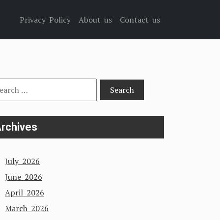
Privacy Policy
About us
Contact us
arch
:
rchives
July 2026
June 2026
April 2026
March 2026