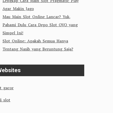
Lengkap Cara Main Slot Pragmatic Play
Agar Makin Jago
Mau Main Slot Online Lancar? Yuk,
Pahami Dulu Cara Depo Slot OVO yang
Simpel Ini!
Slot Online: Apakah Semua Hanya
Tentang Nasib yang Beruntung Saja?
ebsites
ot gacor
i slot