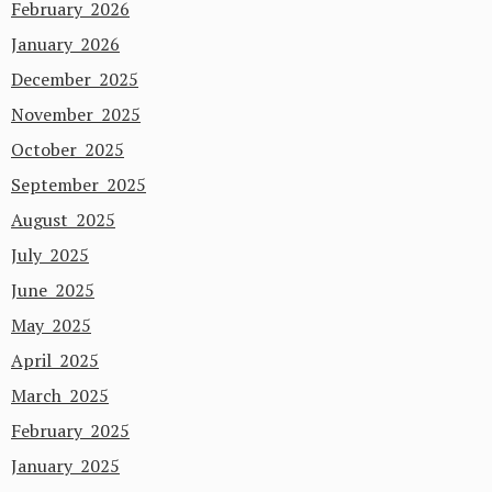
February 2026
January 2026
December 2025
November 2025
October 2025
September 2025
August 2025
July 2025
June 2025
May 2025
April 2025
March 2025
February 2025
January 2025