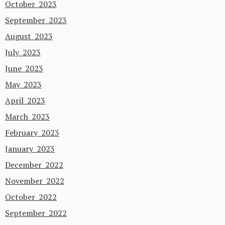
October 2023
September 2023
August 2023
July 2023
June 2023
May 2023
April 2023
March 2023
February 2023
January 2023
December 2022
November 2022
October 2022
September 2022