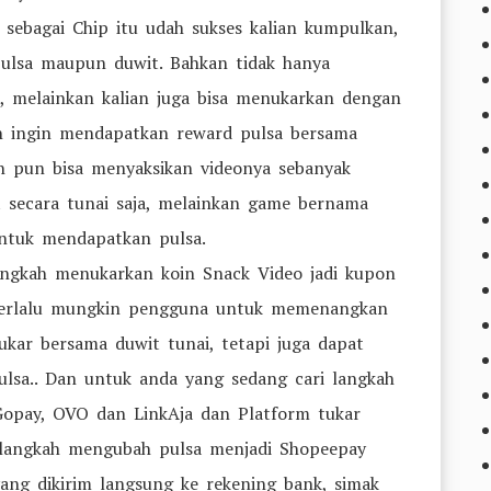
t sebagai Chip itu udah sukses kalian kumpulkan,
ulsa maupun duwit. Bahkan tidak hanya
, melainkan kalian juga bisa menukarkan dengan
ian ingin mendapatkan reward pulsa bersama
n pun bisa menyaksikan videonya sebanyak
secara tunai saja, melainkan game bernama
 untuk mendapatkan pulsa.
langkah menukarkan koin Snack Video jadi kupon
o terlalu mungkin pengguna untuk memenangkan
kar bersama duwit tunai, tetapi juga dapat
sa.. Dan untuk anda yang sedang cari langkah
 Gopay, OVO dan LinkAja dan Platform tukar
a langkah mengubah pulsa menjadi Shopeepay
yang dikirim langsung ke rekening bank, simak