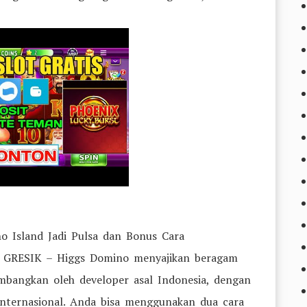
o Island Jadi Pulsa dan Bonus Cara
 GRESIK – Higgs Domino menyajikan beragam
mbangkan oleh developer asal Indonesia, dengan
Internasional. Anda bisa menggunakan dua cara