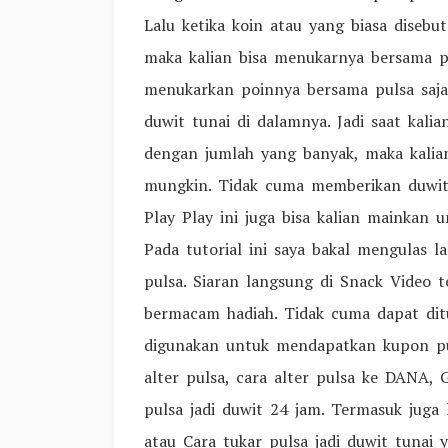
Lalu ketika koin atau yang biasa disebu
maka kalian bisa menukarnya bersama p
menukarkan poinnya bersama pulsa saja
duwit tunai di dalamnya. Jadi saat kal
dengan jumlah yang banyak, maka kalia
mungkin. Tidak cuma memberikan duwit 
Play Play ini juga bisa kalian mainkan
Pada tutorial ini saya bakal mengulas 
pulsa. Siaran langsung di Snack Vide
bermacam hadiah. Tidak cuma dapat ditu
digunakan untuk mendapatkan kupon pul
alter pulsa, cara alter pulsa ke DANA,
pulsa jadi duwit 24 jam. Termasuk jug
atau Cara tukar pulsa jadi duwit tunai 