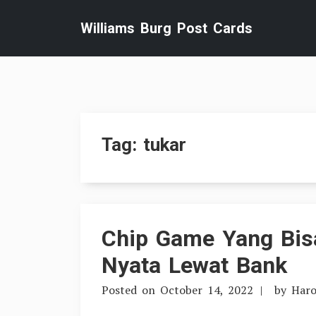
Skip
Williams Burg Post Cards
to
content
Tag:
tukar
Chip Game Yang Bisa
Nyata Lewat Bank
Posted on
October 14, 2022
by
Haro