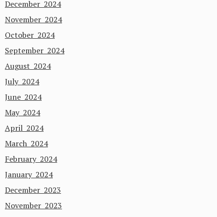
December 2024
November 2024
October 2024
September 2024
August 2024
July 2024
June 2024
May 2024
April 2024
March 2024
February 2024
January 2024
December 2023
November 2023