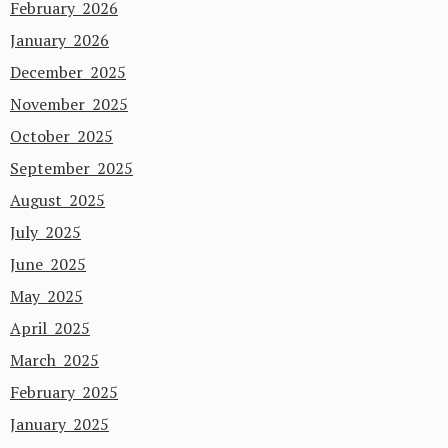
February 2026
January 2026
December 2025
November 2025
October 2025
September 2025
August 2025
July 2025
June 2025
May 2025
April 2025
March 2025
February 2025
January 2025