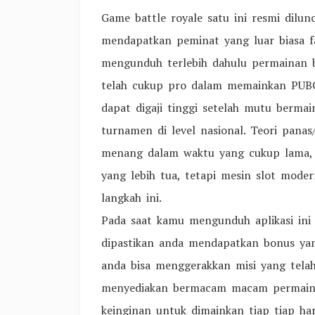
Game battle royale satu ini resmi dilu
mendapatkan peminat yang luar biasa fa
mengunduh terlebih dahulu permainan b
telah cukup pro dalam memainkan PUBG,
dapat digaji tinggi setelah mutu ber
turnamen di level nasional. Teori panas
menang dalam waktu yang cukup lama, i
yang lebih tua, tetapi mesin slot moder
langkah ini.
Pada saat kamu mengunduh aplikasi ini
dipastikan anda mendapatkan bonus yan
anda bisa menggerakkan misi yang telah d
menyediakan bermacam macam permainan
keinginan untuk dimainkan tiap tiap har