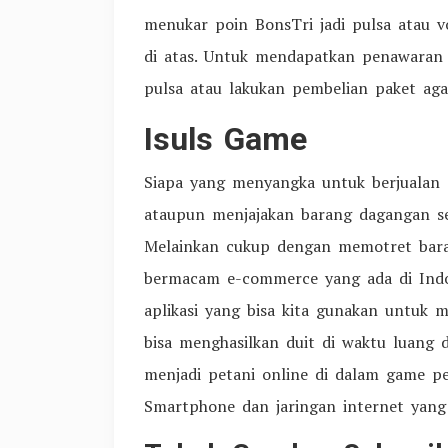
menukar poin BonsTri jadi pulsa atau v
di atas. Untuk mendapatkan penawaran ya
pulsa atau lakukan pembelian paket aga
Isuls Game
Siapa yang menyangka untuk berjualan 
ataupun menjajakan barang dagangan se
Melainkan cukup dengan memotret bara
bermacam e-commerce yang ada di Ind
aplikasi yang bisa kita gunakan untuk 
bisa menghasilkan duit di waktu luang 
menjadi petani online di dalam game p
Smartphone dan jaringan internet yang