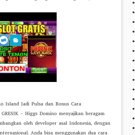
o Island Jadi Pulsa dan Bonus Cara
 GRESIK – Higgs Domino menyajikan beragam
mbangkan oleh developer asal Indonesia, dengan
Internasional. Anda bisa menggunakan dua cara