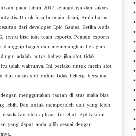
ncurkan pada tahun 2017 selanjutnya dan sukses
ntastis. Untuk bisa bermain disini, Anda harus
esutan dari developer Epic Games. Ketika Anda
 tentu bisa join team esports. Pemain esports
main dianggap bagus dan memenangkan beragam
/dingin adalah mitos bahwa jika slot tidak
tu udah waktunya. Ini berlaku untuk mesin slot
n dan mesin slot online tidak bekerja bersama
 dengan menggunakan tautan di atas maka bisa
g lebih. Dan untuk memperoleh duit yang lebih
isediakan oleh aplikasi tersebut. Aplikasi ini
 yang dapat anda pilih sesuai dengan
inya.