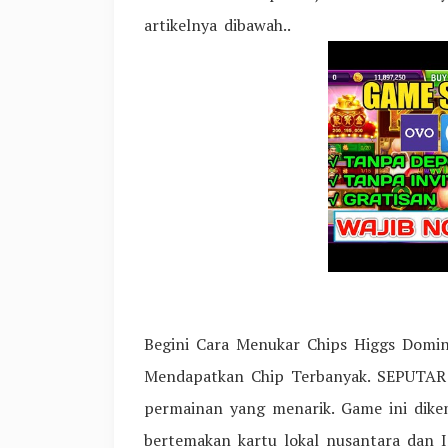
artikelnya dibawah..
Begini Cara Menukar Chips Higgs Domin
Mendapatkan Chip Terbanyak. SEPUTAR
permainan yang menarik. Game ini dike
bertemakan kartu lokal nusantara dan 