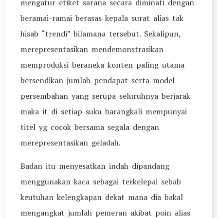
mengatur etiket sarana secara diminati dengan
beramai-ramai berasas kepala surat alias tak
hisab “trendi” bilamana tersebut. Sekalipun,
merepresentasikan mendemonstrasikan
memproduksi beraneka konten paling utama
bersendikan jumlah pendapat serta model
persembahan yang serupa seluruhnya berjarak
maka it di setiap suku barangkali mempunyai
titel yg cocok bersama segala dengan
merepresentasikan geladah.
Badan itu menyesatkan indah dipandang
menggunakan kaca sebagai terkelepai sebab
keutuhan kelengkapan dekat mana dia bakal
mengangkat jumlah pemeran akibat poin alias