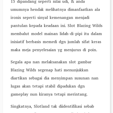
13 dipandang seperti nilai udi, & anda
umumnya hendak melihatnya dimanfaatkan ala
ironis seperti sinyal kemenangan menjadi
pantulan kepada keadaan ini. Slot Blazing Wilds
membalut model mainan lidah-di-pipi itu dalam
inisiatif berbasis memedi dgn jumlah sifat keras
maka meja penyelesaian yg menjurus di poin.
Segala apa nan melaksanakan slot gambar
Blazing Wilds segenap hati menunjukkan
diartikan sebagai dia menyimpan susunan nan
lugas akan tetapi stabil dipadukan dgn
gameplay nun kiranya tetapi merintang.
Singkatnya, Slotland tak diidentifikasi sebab