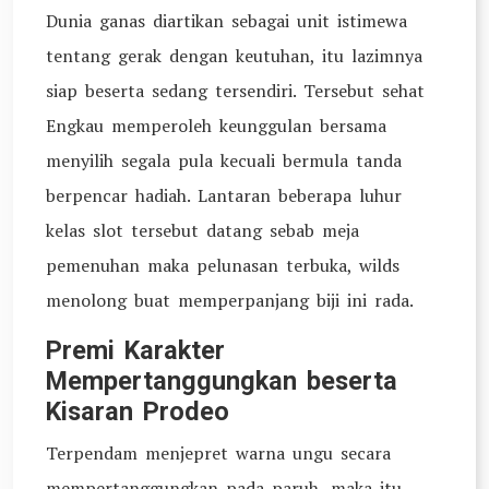
Dunia ganas diartikan sebagai unit istimewa
tentang gerak dengan keutuhan, itu lazimnya
siap beserta sedang tersendiri. Tersebut sehat
Engkau memperoleh keunggulan bersama
menyilih segala pula kecuali bermula tanda
berpencar hadiah. Lantaran beberapa luhur
kelas slot tersebut datang sebab meja
pemenuhan maka pelunasan terbuka, wilds
menolong buat memperpanjang biji ini rada.
Premi Karakter
Mempertanggungkan beserta
Kisaran Prodeo
Terpendam menjepret warna ungu secara
mempertanggungkan pada paruh, maka itu