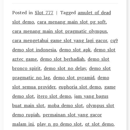
Posted in
Slot 777
Tagged
amulet of dead
slot demo
,
cara menang main slot pg soft
,
cara menang main slot pragmatic olympus
,
cara mengetahui game slot yang lagi gacor
,
cq9
demo slot indonesia
,
demo slot apk
,
demo slot
aztec game
,
demo slot berhadiah
,
demo slot
bronco spirit
,
demo slot no delay
,
demo slot
pragmatic no lag
,
demo slot pyramid
,
demo
slot semua provider
,
euphoria slot demo
,
game
demo slot
,
itero slot demo
,
jam yang bagus
buat main slot
,
moba demo slot
,
olympus slot
demo rupiah
,
permainan slot yang gacor
malam ini
,
play n go demo slot
,
qt slot demo
,