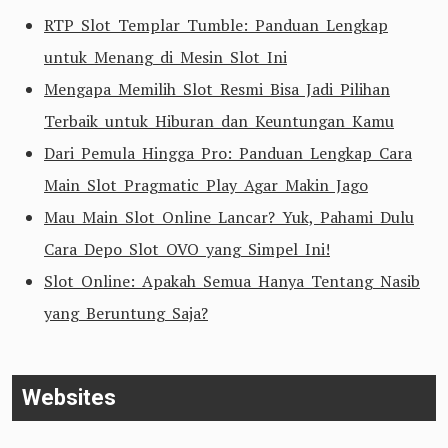
RTP Slot Templar Tumble: Panduan Lengkap
untuk Menang di Mesin Slot Ini
Mengapa Memilih Slot Resmi Bisa Jadi Pilihan
Terbaik untuk Hiburan dan Keuntungan Kamu
Dari Pemula Hingga Pro: Panduan Lengkap Cara
Main Slot Pragmatic Play Agar Makin Jago
Mau Main Slot Online Lancar? Yuk, Pahami Dulu
Cara Depo Slot OVO yang Simpel Ini!
Slot Online: Apakah Semua Hanya Tentang Nasib
yang Beruntung Saja?
Websites