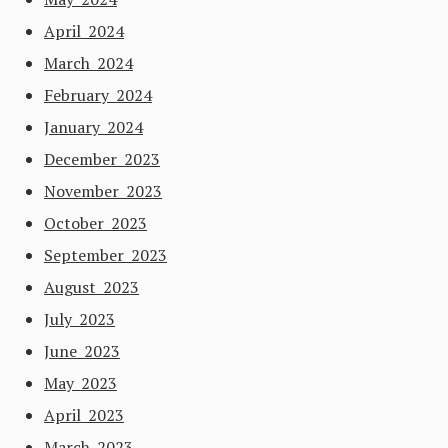
April 2024
March 2024
February 2024
January 2024
December 2023
November 2023
October 2023
September 2023
August 2023
July 2023
June 2023
May 2023
April 2023
March 2023