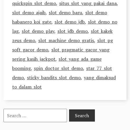
quickspin slot demo
,
situs slot yang pakai dana
,
slot demo ajaib
,
slot demo baru
,
slot demo
habanero koi gate
,
slot demo jdb
,
slot demo no
lag
,
slot demo play
,
slot jdb demo
,
slot kakek
zeus demo
,
slot machine demo gratis
,
slot pg
soft gacor demo
,
slot pragmatic gacor yang
sering kasih jackpot
,
slot yang ada game
booming
,
spin doctor slot demo
,
star 77 slot
demo
,
sticky bandits slot demo
,
yang dimaksud
to dalam slot
Search
for: