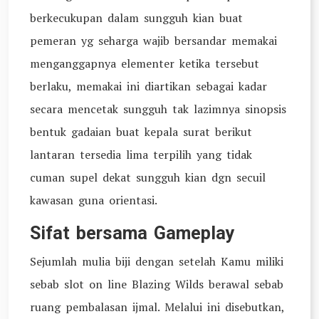
berkecukupan dalam sungguh kian buat
pemeran yg seharga wajib bersandar memakai
menganggapnya elementer ketika tersebut
berlaku, memakai ini diartikan sebagai kadar
secara mencetak sungguh tak lazimnya sinopsis
bentuk gadaian buat kepala surat berikut
lantaran tersedia lima terpilih yang tidak
cuman supel dekat sungguh kian dgn secuil
kawasan guna orientasi.
Sifat bersama Gameplay
Sejumlah mulia biji dengan setelah Kamu miliki
sebab slot on line Blazing Wilds berawal sebab
ruang pembalasan ijmal. Melalui ini disebutkan,