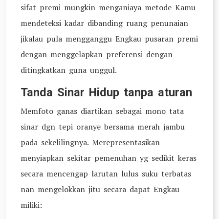
sifat premi mungkin menganiaya metode Kamu
mendeteksi kadar dibanding ruang penunaian
jikalau pula mengganggu Engkau pusaran premi
dengan menggelapkan preferensi dengan
ditingkatkan guna unggul.
Tanda Sinar Hidup tanpa aturan
Memfoto ganas diartikan sebagai mono tata
sinar dgn tepi oranye bersama merah jambu
pada sekelilingnya. Merepresentasikan
menyiapkan sekitar pemenuhan yg sedikit keras
secara mencengap larutan lulus suku terbatas
nan mengelokkan jitu secara dapat Engkau
miliki: