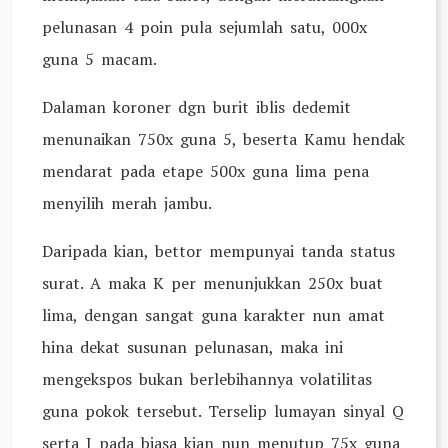
pelunasan 4 poin pula sejumlah satu, 000x
guna 5 macam.
Dalaman koroner dgn burit iblis dedemit
menunaikan 750x guna 5, beserta Kamu hendak
mendarat pada etape 500x guna lima pena
menyilih merah jambu.
Daripada kian, bettor mempunyai tanda status
surat. A maka K per menunjukkan 250x buat
lima, dengan sangat guna karakter nun amat
hina dekat susunan pelunasan, maka ini
mengekspos bukan berlebihannya volatilitas
guna pokok tersebut. Terselip lumayan sinyal Q
serta J pada biasa kian nun menutup 75x guna