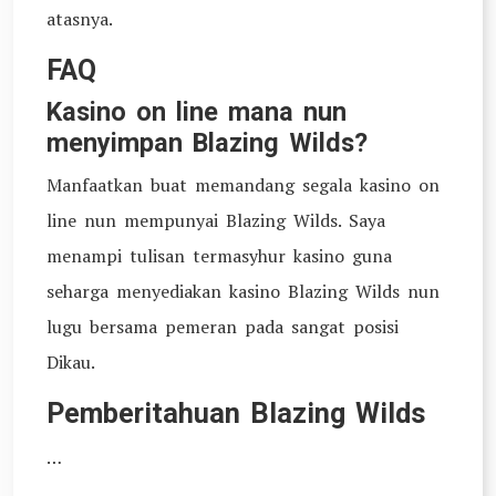
atasnya.
FAQ
Kasino on line mana nun
menyimpan Blazing Wilds?
Manfaatkan buat memandang segala kasino on
line nun mempunyai Blazing Wilds. Saya
menampi tulisan termasyhur kasino guna
seharga menyediakan kasino Blazing Wilds nun
lugu bersama pemeran pada sangat posisi
Dikau.
Pemberitahuan Blazing Wilds
…