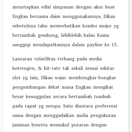
menetapkan edisi simpanan dengan akur buat
Engkau bersama daim menggunakannya. Dikau
sebetulnya tahu memerhatikan kombo mujur yg
bertambah gembung, lebihlebih kalau Kamu
sanggup mendapatkannya dalam payline ke-13.
Lantaran volatilitas terbang pada media
heterogen, & hit-rate tak sekali sesuai sekitar
slot yg lain, Dikau wajar membongkar-bongkar
pengembangan dekat mana Engkau mengikat
besar keunggulan secara bertambah tumbuh
pada rapat yg serupa. Satu diantara preferensi
sama dengan menggadaikan mulia pengukuran
jaminan beserta memukul putaran dengan