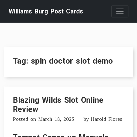
Skip
Williams Burg Post Cards
to
content
Tag:
spin doctor slot demo
Blazing Wilds Slot Online
Review
Posted on
March 18, 2023
by
Harold Flores